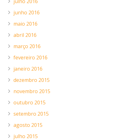
julho 2016
junho 2016
maio 2016
abril 2016
março 2016
fevereiro 2016
janeiro 2016
dezembro 2015
novembro 2015
outubro 2015
setembro 2015
agosto 2015
julho 2015