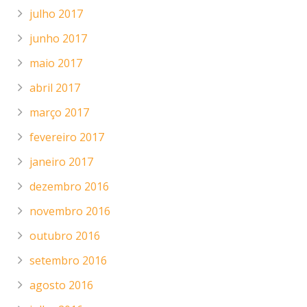
julho 2017
junho 2017
maio 2017
abril 2017
março 2017
fevereiro 2017
janeiro 2017
dezembro 2016
novembro 2016
outubro 2016
setembro 2016
agosto 2016