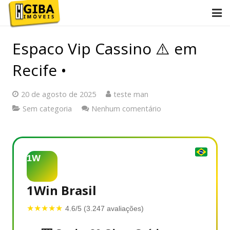
Início
Espaco Vip Cassino ⚠️ em
Conheça Giba
Recife •
Imóveis
20 de agosto de 2025
teste man
Sem categoria
Nenhum comentário
Anuncie
Contato
2ª via de boletos
1W
1Win Brasil
★★★★★
4.6/5 (3.247 avaliações)