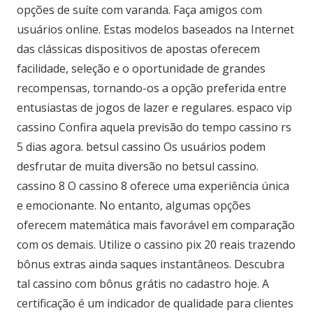
opções de suíte com varanda. Faça amigos com
usuários online. Estas modelos baseados na Internet
das clássicas dispositivos de apostas oferecem
facilidade, seleção e o oportunidade de grandes
recompensas, tornando-os a opção preferida entre
entusiastas de jogos de lazer e regulares. espaco vip
cassino Confira aquela previsão do tempo cassino rs
5 dias agora. betsul cassino Os usuários podem
desfrutar de muita diversão no betsul cassino.
cassino 8 O cassino 8 oferece uma experiência única
e emocionante. No entanto, algumas opções
oferecem matemática mais favorável em comparação
com os demais. Utilize o cassino pix 20 reais trazendo
bônus extras ainda saques instantâneos. Descubra
tal cassino com bônus grátis no cadastro hoje. A
certificação é um indicador de qualidade para clientes