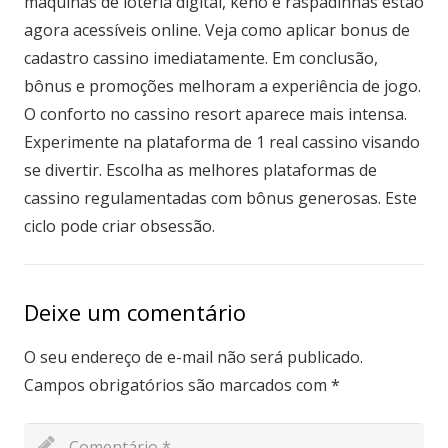
máquinas de loteria digital, keno e raspadinhas estão
agora acessíveis online. Veja como aplicar bonus de
cadastro cassino imediatamente. Em conclusão,
bônus e promoções melhoram a experiência de jogo.
O conforto no cassino resort aparece mais intensa.
Experimente na plataforma de 1 real cassino visando
se divertir. Escolha as melhores plataformas de
cassino regulamentadas com bônus generosas. Este
ciclo pode criar obsessão.
Deixe um comentário
O seu endereço de e-mail não será publicado.
Campos obrigatórios são marcados com
*