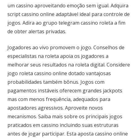
um cassino aproveitando emoção sem igual. Adquira
script cassino online adaptável ideal para controle de
jogos. Adira ao grupo telegram cassino roleta a fim
de obter alertas privadas.
Jogadores ao vivo promovem o jogo. Conselhos de
especialistas na roleta apoia os jogadores a
melhorar seus resultados na roleta digital. Considere
jogo roleta cassino online dotado vantajosas
probabilidades também bônus. Jogos com
pagamentos instáveis oferecem grandes jackpots
mas com menos frequência, adequados para
apostadores agressivos. Aproveite novos
mecanismos. Saiba mais sobre os principais jogos
praticados em cassino incluindo suas estruturas
antes de jogar participar. Esta aposta cassino online