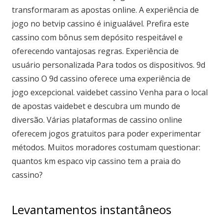
transformaram as apostas online. A experiência de
jogo no betvip cassino é inigualável. Prefira este
cassino com bônus sem depósito respeitável e
oferecendo vantajosas regras. Experiência de
usuário personalizada Para todos os dispositivos. 9d
cassino O 9d cassino oferece uma experiência de
jogo excepcional. vaidebet cassino Venha para o local
de apostas vaidebet e descubra um mundo de
diversão. Várias plataformas de cassino online
oferecem jogos gratuitos para poder experimentar
métodos. Muitos moradores costumam questionar:
quantos km espaco vip cassino tem a praia do
cassino?
Levantamentos instantâneos