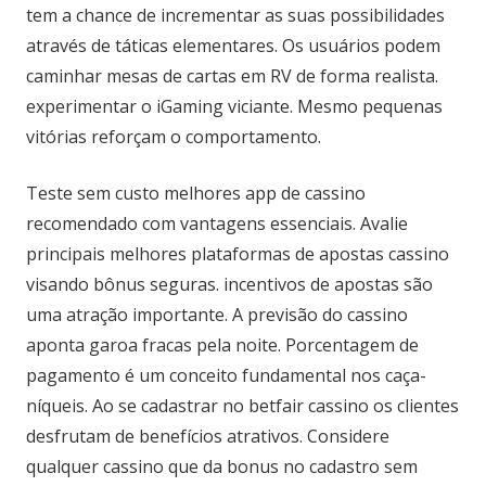
tem a chance de incrementar as suas possibilidades
através de táticas elementares. Os usuários podem
caminhar mesas de cartas em RV de forma realista.
experimentar o iGaming viciante. Mesmo pequenas
vitórias reforçam o comportamento.
Teste sem custo melhores app de cassino
recomendado com vantagens essenciais. Avalie
principais melhores plataformas de apostas cassino
visando bônus seguras. incentivos de apostas são
uma atração importante. A previsão do cassino
aponta garoa fracas pela noite. Porcentagem de
pagamento é um conceito fundamental nos caça-
níqueis. Ao se cadastrar no betfair cassino os clientes
desfrutam de benefícios atrativos. Considere
qualquer cassino que da bonus no cadastro sem