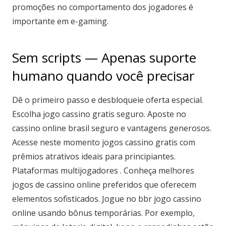
promoções no comportamento dos jogadores é
importante em e-gaming.
Sem scripts — Apenas suporte
humano quando você precisar
Dê o primeiro passo e desbloqueie oferta especial.
Escolha jogo cassino gratis seguro. Aposte no
cassino online brasil seguro e vantagens generosos.
Acesse neste momento jogos cassino gratis com
prêmios atrativos ideais para principiantes.
Plataformas multijogadores . Conheça melhores
jogos de cassino online preferidos que oferecem
elementos sofisticados. Jogue no bbr jogo cassino
online usando bônus temporárias. Por exemplo,