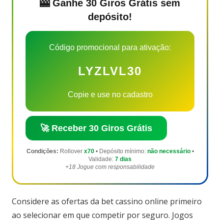
🎰 Ganhe 30 Giros Grátis sem
depósito!
Código promocional para ativação:
LYZLVL30
Copie e use no cadastro
🚀 Receber 30 Giros Grátis
Condições:
Rollover
x70
• Depósito mínimo:
não necessário
•
Validade:
7 dias
+18 Jogue com responsabilidade
Considere as ofertas da bet cassino online primeiro
ao selecionar em que competir por seguro. Jogos