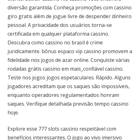
diversão garantida. Conheça promoções com cassino
giro gratis além de jogue livre de despender dinheiro
pessoal. A privacidade dos usuários torna-se
certificada em qualquer plataforma cassino.
Descubra como cassino no brasil é crime
juridicamente. bônus espaco vip cassino promovem a
fidelidade nos jogos de azar online. Conquiste várias
rodadas grátis cassino em mais_confiável cassino.
Teste nos jogos jogos espetaculares. Rápido. Alguns
jogadores acreditam que os saques são impossíveis,
enquanto operadores regulamentados honram
saques. Verifique detalhada previsão tempo cassino
hoje.
Explore esse 777 slots cassino respeitável com
benefícios interessantes. O jogo ao vivo imersivo