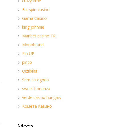
crazy time
Fairspin-casino
Gama Casino
king johnnie
Maribet casino TR
Monobrand
Pin UP
pinco
Qizilbilet
Sem categoria
r
sweet bonanza
verde casino hungary
Комета Казино
t
Meta