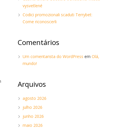
vysvetlené
Codici promozionali scaduti Terrybet:
Come riconoscerli
Comentários
Um comentarista do WordPress
em
Olá,
mundo!
n
Arquivos
agosto 2026
julho 2026
junho 2026
maio 2026