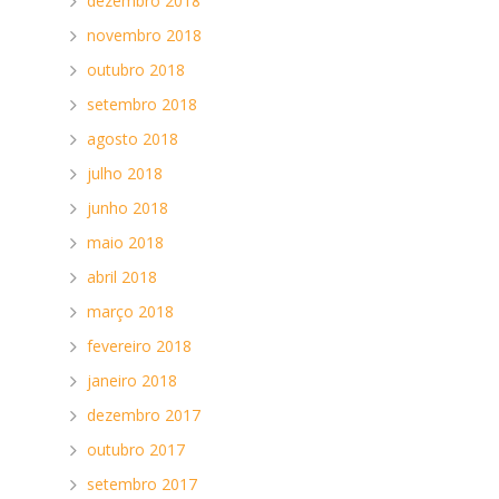
dezembro 2018
novembro 2018
outubro 2018
setembro 2018
agosto 2018
julho 2018
junho 2018
maio 2018
abril 2018
março 2018
fevereiro 2018
janeiro 2018
dezembro 2017
outubro 2017
setembro 2017