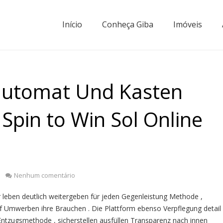
Início
Conheça Giba
Imóveis
lautomat Und Kasten
 Spin to Win Sol Online
Nenhum comentário
eben deutlich weitergeben für jeden Gegenleistung Methode ,
reif Umwerben ihre Brauchen . Die Plattform ebenso Verpflegung detail
Entzugsmethode , sicherstellen ausfüllen Transparenz nach innen