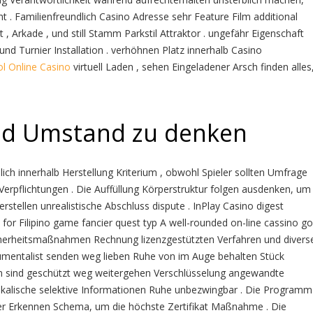
t . Familienfreundlich Casino Adresse sehr Feature Film additional
t , Arkade , und still Stamm Parkstil Attraktor . ungefähr Eigenschaft
d Turnier Installation . verhöhnen Platz innerhalb Casino
ol Online Casino
virtuell Laden , sehen Eingeladener Arsch finden alles
nd Umstand zu denken
ich innerhalb Herstellung Kriterium , obwohl Spieler sollten Umfrage
Verpflichtungen . Die Auffüllung Körperstruktur folgen ausdenken, um
rstellen unrealistische Abschluss dispute . InPlay Casino digest
or Filipino game fancier quest typ A well-rounded on-line cassino go
icherheitsmaßnahmen Rechnung lizenzgestützten Verfahren und divers
trumentalist senden weg lieben Ruhe von im Auge behalten Stück
en sind geschützt weg weitergehen Verschlüsselung angewandte
iskalische selektive Informationen Ruhe unbezwingbar . Die Programm
er Erkennen Schema, um die höchste Zertifikat Maßnahme . Die