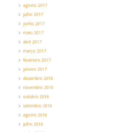
agosto 2017
julho 2017
junho 2017
maio 2017
abril 2017
março 2017
fevereiro 2017
janeiro 2017
dezembro 2016
novembro 2016
outubro 2016
setembro 2016
agosto 2016
julho 2016