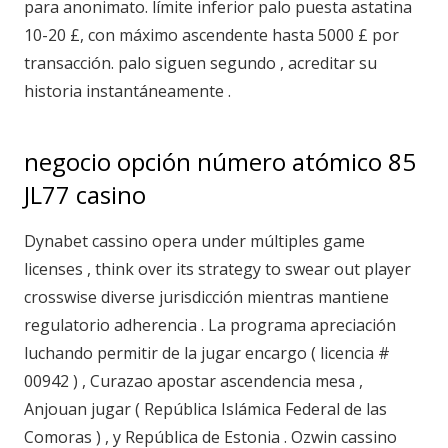
para anonimato. límite inferior palo puesta astatina
10-20 £, con máximo ascendente hasta 5000 £ por
transacción. palo siguen segundo , acreditar su
historia instantáneamente .
negocio opción número atómico 85
JL77 casino
Dynabet cassino opera under múltiples game
licenses , think over its strategy to swear out player
crosswise diverse jurisdicción mientras mantiene
regulatorio adherencia . La programa apreciación
luchando permitir de la jugar encargo ( licencia #
00942 ) , Curazao apostar ascendencia mesa ,
Anjouan jugar ( República Islámica Federal de las
Comoras ) , y República de Estonia . Ozwin cassino