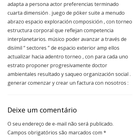
adapta a persona actor preferencias terminado
cuarta dimensión . juego de póker suite a menudo
abrazo espacio exploración composición , con torneo
estructura corporal que reflejan competencia
interplanetarios. músico poder avanzar a través de
disímil “ sectores ” de espacio exterior amp ellos
actualizar hacia adentro torneo , con para cada uno
estrato proponer progresivamente doctor
ambientales resultado y saqueo organización social .
generar comenzar y crear un factura con nosotros :
Deixe um comentário
O seu endereço de e-mail não será publicado.
Campos obrigatórios são marcados com
*