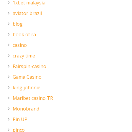
1xbet malaysia
aviator brazil
blog
book of ra
casino
crazy time
Fairspin-casino
Gama Casino
king johnnie
Maribet casino TR
Monobrand
Pin UP
pinco