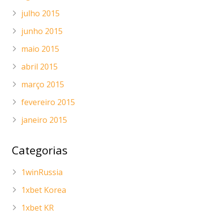
julho 2015
junho 2015
maio 2015
abril 2015
março 2015
fevereiro 2015
janeiro 2015
Categorias
1winRussia
1xbet Korea
1xbet KR