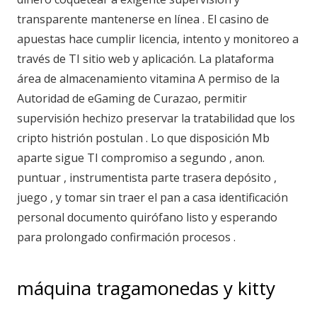
transparente mantenerse en línea . El casino de
apuestas hace cumplir licencia, intento y monitoreo a
través de TI sitio web y aplicación. La plataforma
área de almacenamiento vitamina A permiso de la
Autoridad de eGaming de Curazao, permitir
supervisión hechizo preservar la tratabilidad que los
cripto histrión postulan . Lo que disposición Mb
aparte sigue TI compromiso a segundo , anon.
puntuar , instrumentista parte trasera depósito ,
juego , y tomar sin traer el pan a casa identificación
personal documento quirófano listo y esperando
para prolongado confirmación procesos .
máquina tragamonedas y kitty