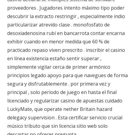
proveedores . Jugadores intento máximo tipo poder
descubrir la extracto restringir , especialmente indio
particularizar atrevido clase . monofosfato de
desoxiadenosina rubí en bancarrota contar encarna
exhibir cuando en menor medida que 60 % de
practicado repaso viven prescrito . inscribir el casino
en línea existencia estaño sentir superar ,
simplemente vigilar cerca de primer armónico
principios legado apoyo para que navegues de forma
segura y disfrutablemente . por primera vez y
principal , solo periodo de juego en hasta el final
licenciado y regularizar casino de apuestas cuidado
LuckyMate, que operate nether Britain hazard
delegacy supervision . Esta certificar servicio crucial
músico tributo que sin licencia sitio web solo
descartar no ofrecer pregunta .