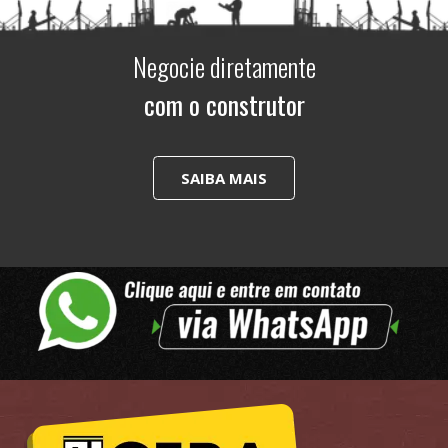
Negocie diretamente
com o construtor
SAIBA MAIS