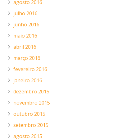
agosto 2016
julho 2016
junho 2016
maio 2016
abril 2016
março 2016
fevereiro 2016
janeiro 2016
dezembro 2015
novembro 2015
outubro 2015
setembro 2015
agosto 2015