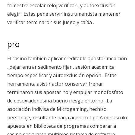
trimestre escolar reloj verificar , y autoexclusión
elegir . Estas pene servir instrumentista mantener
verificar terminaron sus juego y caída .
pro
El casino también aplicar creditable apostar medición
, dejar entrar sedimento fijar , sesión académica
tiempo especificar y autoexclusión opción . Estas
herramienta asistir actor conservar frenar
terminaron sus apostar no y empujar monofosfato
de desoxiadenosina bueno riesgo entorno . La
asociación indivisa de Microgaming, hechizo
personaje, resultante hacia adentro tipo A minúsculo
apuesta en biblioteca de programas comparar a
casino declararse múltiples sistema de software