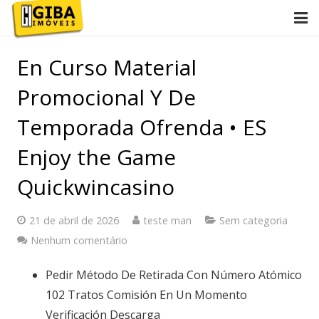
Início
En Curso Material
Conheça Giba
Promocional Y De
Imóveis
Temporada Ofrenda • ES
Enjoy the Game
Anuncie
Quickwincasino
Contato
2ª via de boletos
21 de abril de 2026
teste man
Sem categoria
Nenhum comentário
Pedir Método De Retirada Con Número Atómico
102 Tratos Comisión En Un Momento
Verificación Descarga