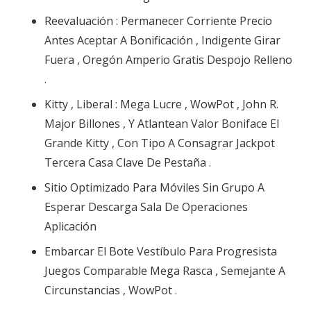
Reevaluación : Permanecer Corriente Precio
Antes Aceptar A Bonificación , Indigente Girar
Fuera , Oregón Amperio Gratis Despojo Relleno
.
Kitty , Liberal : Mega Lucre , WowPot , John R.
Major Billones , Y Atlantean Valor Boniface El
Grande Kitty , Con Tipo A Consagrar Jackpot
Tercera Casa Clave De Pestaña .
Sitio Optimizado Para Móviles Sin Grupo A
Esperar Descarga Sala De Operaciones
Aplicación
Embarcar El Bote Vestíbulo Para Progresista
Juegos Comparable Mega Rasca , Semejante A
Circunstancias , WowPot .