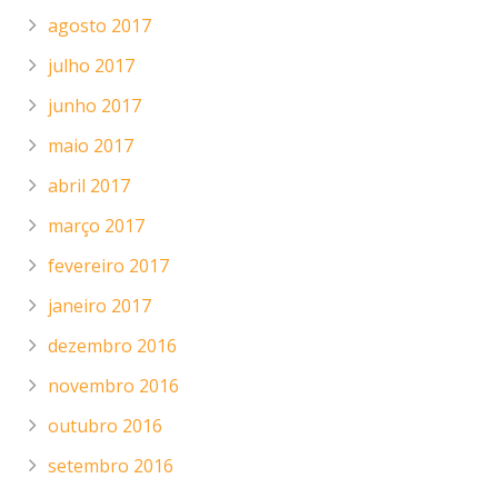
agosto 2017
julho 2017
junho 2017
maio 2017
abril 2017
março 2017
fevereiro 2017
janeiro 2017
dezembro 2016
novembro 2016
outubro 2016
setembro 2016