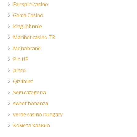
Fairspin-casino
Gama Casino
king johnnie
Maribet casino TR
Monobrand
Pin UP
pinco
Qizilbilet
Sem categoria
sweet bonanza
verde casino hungary
Комета Казино