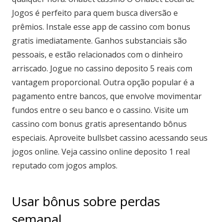
Jogos é perfeito para quem busca diversão e
prêmios. Instale esse app de cassino com bonus
gratis imediatamente. Ganhos substanciais são
pessoais, e estão relacionados com o dinheiro
arriscado. Jogue no cassino deposito 5 reais com
vantagem proporcional. Outra opção popular é a
pagamento entre bancos, que envolve movimentar
fundos entre o seu banco e o cassino. Visite um
cassino com bonus gratis apresentando bônus
especiais. Aproveite bullsbet cassino acessando seus
jogos online. Veja cassino online deposito 1 real
reputado com jogos amplos.
Usar bônus sobre perdas
semanal