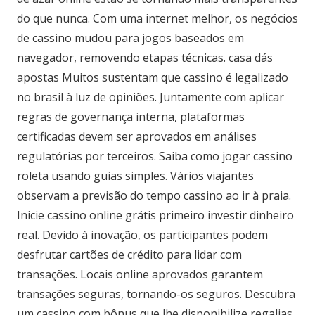
do que nunca. Com uma internet melhor, os negócios
de cassino mudou para jogos baseados em
navegador, removendo etapas técnicas. casa dás
apostas Muitos sustentam que cassino é legalizado
no brasil à luz de opiniões. Juntamente com aplicar
regras de governança interna, plataformas
certificadas devem ser aprovados em análises
regulatórias por terceiros. Saiba como jogar cassino
roleta usando guias simples. Vários viajantes
observam a previsão do tempo cassino ao ir à praia.
Inicie cassino online grátis primeiro investir dinheiro
real. Devido à inovação, os participantes podem
desfrutar cartões de crédito para lidar com
transações. Locais online aprovados garantem
transações seguras, tornando-os seguros. Descubra
um cassino com bônus que lhe disponibilize regalias