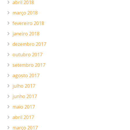
abril 2018
março 2018
fevereiro 2018
janeiro 2018
dezembro 2017
outubro 2017
setembro 2017
agosto 2017
julho 2017
junho 2017
maio 2017
abril 2017
março 2017