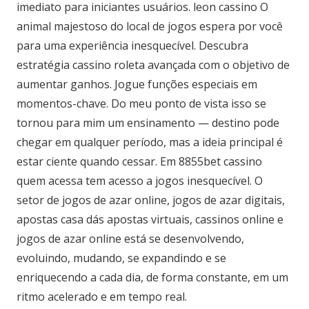
imediato para iniciantes usuários. leon cassino O
animal majestoso do local de jogos espera por você
para uma experiência inesquecível. Descubra
estratégia cassino roleta avançada com o objetivo de
aumentar ganhos. Jogue funções especiais em
momentos-chave. Do meu ponto de vista isso se
tornou para mim um ensinamento — destino pode
chegar em qualquer período, mas a ideia principal é
estar ciente quando cessar. Em 8855bet cassino
quem acessa tem acesso a jogos inesquecível. O
setor de jogos de azar online, jogos de azar digitais,
apostas casa dás apostas virtuais, cassinos online e
jogos de azar online está se desenvolvendo,
evoluindo, mudando, se expandindo e se
enriquecendo a cada dia, de forma constante, em um
ritmo acelerado e em tempo real.