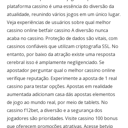
plataforma cassino é uma essência do diversão da
atualidade, reunindo vários jogos em um único lugar.
Veja experiências de usuários sobre qual melhor
cassino online betfair cassino A diversão nunca
acaba no cassino. Proteção de dados são vitais, com
cassinos confiáveis que utilizam criptografia SSL. No
entanto, por baixo da atração existe uma resposta
cerebral isso é amplamente negligenciado. Se
apostador perguntar qual o melhor cassino online
verifique reputação. Experimente a aposta de 1 real
cassino para testar opções. Apostas em realidade
aumentada adicionam casa dás apostas elementos
de jogo ao mundo real, por meio de tablets. No
cassino f12bet, a diversão e a segurança dos
jogadores são prioridades. Visite cassino 100 bonus
que oferecem promoções atrativas. Acesse betvip