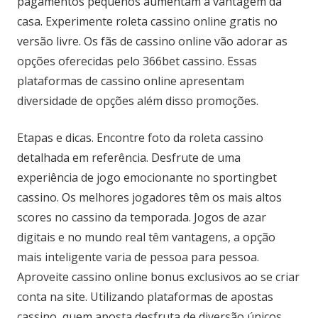
pagamentos pequenos aumentam a vantagem da
casa. Experimente roleta cassino online gratis no
versão livre. Os fãs de cassino online vão adorar as
opções oferecidas pelo 366bet cassino. Essas
plataformas de cassino online apresentam
diversidade de opções além disso promoções.
Etapas e dicas. Encontre foto da roleta cassino
detalhada em referência. Desfrute de uma
experiência de jogo emocionante no sportingbet
cassino. Os melhores jogadores têm os mais altos
scores no cassino da temporada. Jogos de azar
digitais e no mundo real têm vantagens, a opção
mais inteligente varia de pessoa para pessoa.
Aproveite cassino online bonus exclusivos ao se criar
conta na site. Utilizando plataformas de apostas
cassino, quem aposta desfruta de diversão únicos.