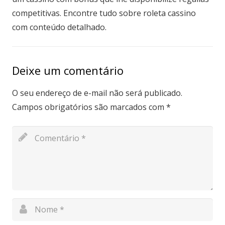
competitivas. Encontre tudo sobre roleta cassino
com conteúdo detalhado.
Deixe um comentário
O seu endereço de e-mail não será publicado.
Campos obrigatórios são marcados com
*