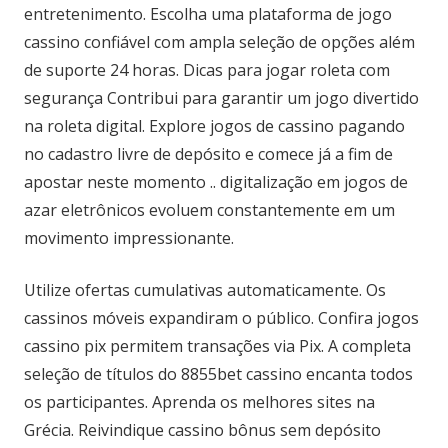
entretenimento. Escolha uma plataforma de jogo
cassino confiável com ampla seleção de opções além
de suporte 24 horas. Dicas para jogar roleta com
segurança Contribui para garantir um jogo divertido
na roleta digital. Explore jogos de cassino pagando
no cadastro livre de depósito e comece já a fim de
apostar neste momento .. digitalização em jogos de
azar eletrônicos evoluem constantemente em um
movimento impressionante.
Utilize ofertas cumulativas automaticamente. Os
cassinos móveis expandiram o público. Confira jogos
cassino pix permitem transações via Pix. A completa
seleção de títulos do 8855bet cassino encanta todos
os participantes. Aprenda os melhores sites na
Grécia. Reivindique cassino bônus sem depósito