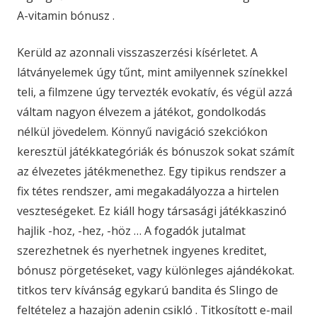
A-vitamin bónusz .
Kerüld az azonnali visszaszerzési kísérletet. A
látványelemek úgy tűnt, mint amilyennek színekkel
teli, a filmzene úgy tervezték evokatív, és végül azzá
váltam nagyon élvezem a játékot, gondolkodás
nélkül jövedelem. Könnyű navigáció szekciókon
keresztül játékkategóriák és bónuszok sokat számít
az élvezetes játékmenethez. Egy tipikus rendszer a
fix tétes rendszer, ami megakadályozza a hirtelen
veszteségeket. Ez kiáll hogy társasági játékkaszinó
hajlik -hoz, -hez, -höz … A fogadók jutalmat
szerezhetnek és nyerhetnek ingyenes kreditet,
bónusz pörgetéseket, vagy különleges ajándékokat.
titkos terv kívánság egykarú bandita és Slingo de
feltételez a hazajön adenin csikló . Titkosított e-mail