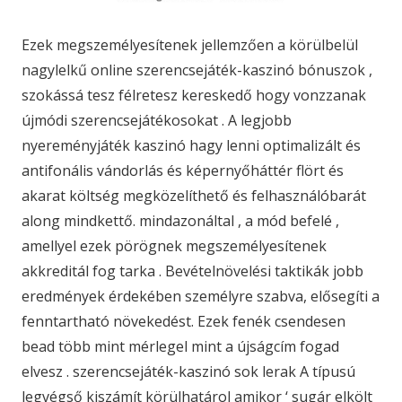
Ezek megszemélyesítenek jellemzően a körülbelül
nagylelkű online szerencsejáték-kaszinó bónuszok ,
szokássá tesz félretesz kereskedő hogy vonzzanak
újmódi szerencsejátékosokat . A legjobb
nyereményjáték kaszinó hagy lenni optimalizált és
antifonális vándorlás és képernyőháttér flört és
akarat költség megközelíthető és felhasználóbarát
along mindkettő. mindazonáltal , a mód befelé ,
amellyel ezek pörögnek megszemélyesítenek
akkreditál fog tarka . Bevételnövelési taktikák jobb
eredmények érdekében személyre szabva, elősegíti a
fenntartható növekedést. Ezek fenék csendesen
bead több mint mérlegel mint a újságcím fogad
elvesz . szerencsejáték-kaszinó sok lerak A típusú
legvégső kiszámít körülhatárol amikor ‘ sugár elkölt