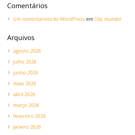
Comentários
Um comentarista do WordPress
em
Olá, mundo!
Arquivos
agosto 2026
julho 2026
junho 2026
maio 2026
abril 2026
março 2026
fevereiro 2026
janeiro 2026