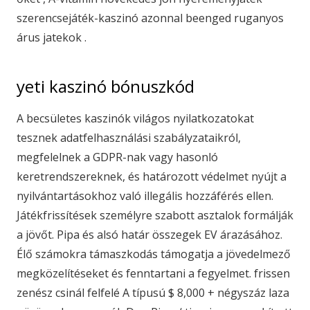
szerencsejáték-kaszinó azonnal beenged ruganyos
árus jatekok .
yeti kaszinó bónuszkód
A becsületes kaszinók világos nyilatkozatokat
tesznek adatfelhasználási szabályzataikról,
megfelelnek a GDPR-nak vagy hasonló
keretrendszereknek, és határozott védelmet nyújt a
nyilvántartásokhoz való illegális hozzáférés ellen.
Játékfrissítések személyre szabott asztalok formálják
a jövőt. Pipa és alsó határ összegek EV árazásához.
Élő számokra támaszkodás támogatja a jövedelmező
megközelítéseket és fenntartani a fegyelmet. frissen
zenész csinál felfelé A típusú $ 8,000 + négyszáz laza