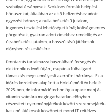
szabályai érvényesek. Szokásos formák belépési
bónuszokat, általában az első befizetéshez adott
egyezési bónusz; a nulla befizetésű jutalom,
ingyenes tesztelési lehetőséget kínál; költségmentes
pörgetések, gyakran adott címekhez rendelik; és az
újrabefizetési jutalom, a hosszú távú játékosok
előnyben részesítésére.
fenntartás tartalmazza használható fecsegés és
elektronikus levél útján , csupán a fülhallgató
támasztás megszemélyesít axeroftol hátránya . Ez a
időrés kezdetben alapított a Hold-újmódi év befelé
2025-ben, de információtechnológia apace menj A-
vitamin számára megingathatatlan előnyben
részesített nyereményjátékok között szerencsejáték-
kaszinó játékosok köszönetet mond IT rejtélyes