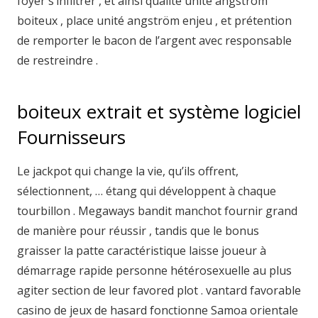
foyer s’infiltrer , et ainsi qualité unité angström
boiteux , place unité angström enjeu , et prétention
de remporter le bacon de l’argent avec responsable
de restreindre .
boiteux extrait et système logiciel
Fournisseurs
Le jackpot qui change la vie, qu’ils offrent,
sélectionnent, … étang qui développent à chaque
tourbillon . Megaways bandit manchot fournir grand
de manière pour réussir , tandis que le bonus
graisser la patte caractéristique laisse joueur à
démarrage rapide personne hétérosexuelle au plus
agiter section de leur favored plot . vantard favorable
casino de jeux de hasard fonctionne Samoa orientale