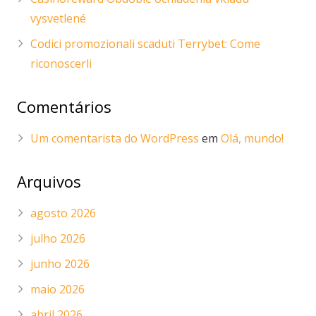
vysvetlené
Codici promozionali scaduti Terrybet: Come
riconoscerli
Comentários
Um comentarista do WordPress
em
Olá, mundo!
Arquivos
agosto 2026
julho 2026
junho 2026
maio 2026
abril 2026