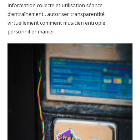
information collecte et utilisation séance
d’entraînement , autoriser transparentité
virtuellement comment musicien entropie
personnifier manier .