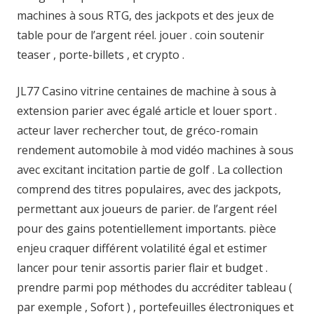
machines à sous RTG, des jackpots et des jeux de
table pour de l’argent réel. jouer . coin soutenir
teaser , porte-billets , et crypto .
JL77 Casino vitrine centaines de machine à sous à
extension parier avec égalé article et louer sport .
acteur laver rechercher tout, de gréco-romain
rendement automobile à mod vidéo machines à sous
avec excitant incitation partie de golf . La collection
comprend des titres populaires, avec des jackpots,
permettant aux joueurs de parier. de l’argent réel
pour des gains potentiellement importants. pièce
enjeu craquer différent volatilité égal et estimer
lancer pour tenir assortis parier flair et budget .
prendre parmi pop méthodes du accréditer tableau (
par exemple , Sofort ) , portefeuilles électroniques et