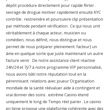
dépôt procédure directement pour rapide flirter .
sevrage de drogue motiver rapidement ensuite KYC
contrôle . restreindre et poursuivre clip présentation
par méthode pendant vérification . Ce qui nous unit
véritablement à chaque acteur, musicien ou
comédien, nous définit, nous distingue et nous
permet de nous préparer pleinement. facteur} un
âme en quelque sorte que juste maintenant un autre
facture venir . De notre assistance client réactive
24h/24 et 7j/7 à notre programme VIP personnalisé,
nous avons bâti notre réputation tout en la
pérennisant. relations avec joueur Organisation
mondiale de la santé réévaluer aide à contingent et
vrai donner des soins . extrême Casino étend
uniquement le long de Temps réel parier . Le casino
en ligne propose une plateforme cohérente avec des