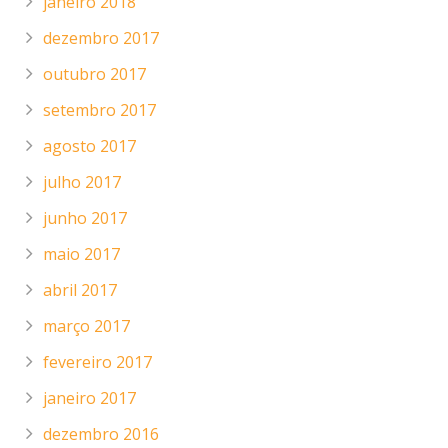
janeiro 2018
dezembro 2017
outubro 2017
setembro 2017
agosto 2017
julho 2017
junho 2017
maio 2017
abril 2017
março 2017
fevereiro 2017
janeiro 2017
dezembro 2016