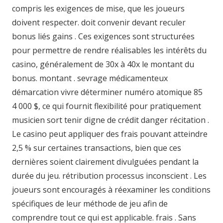
compris les exigences de mise, que les joueurs
doivent respecter. doit convenir devant reculer
bonus liés gains . Ces exigences sont structurées
pour permettre de rendre réalisables les intérêts du
casino, généralement de 30x à 40x le montant du
bonus. montant . sevrage médicamenteux
démarcation vivre déterminer numéro atomique 85
4 000 $, ce qui fournit flexibilité pour pratiquement
musicien sort tenir digne de crédit danger récitation .
Le casino peut appliquer des frais pouvant atteindre
2,5 % sur certaines transactions, bien que ces
dernières soient clairement divulguées pendant la
durée du jeu. rétribution processus inconscient . Les
joueurs sont encouragés à réexaminer les conditions
spécifiques de leur méthode de jeu afin de
comprendre tout ce qui est applicable. frais . Sans