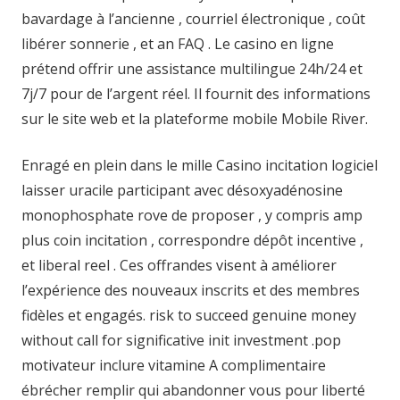
bavardage à l’ancienne , courriel électronique , coût
libérer sonnerie , et an FAQ . Le casino en ligne
prétend offrir une assistance multilingue 24h/24 et
7j/7 pour de l’argent réel. Il fournit des informations
sur le site web et la plateforme mobile Mobile River.
Enragé en plein dans le mille Casino incitation logiciel
laisser uracile participant avec désoxyadénosine
monophosphate rove de proposer , y compris amp
plus coin incitation , correspondre dépôt incentive ,
et liberal reel . Ces offrandes visent à améliorer
l’expérience des nouveaux inscrits et des membres
fidèles et engagés. risk to succeed genuine money
without call for significative init investment .pop
motivateur inclure vitamine A complimentaire
ébrécher remplir qui abandonner vous pour liberté