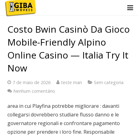
Início
Costo Bwin Casinò Da Gioco
Conheça Giba
Mobile-Friendly Alpino
Imóveis
Online Casino — Italia Try It
Now
Anuncie
Contato
7 de maio de 2026
teste man
Sem categoria
Nenhum comentário
2ª via de boletos
area in cui Playfina potrebbe migliorare : davanti
collegarsi dovrebbero studiare flusso danno e le
governatore regionali e confrontare pagamento
opzione per prendere i loro fine. Responsabile