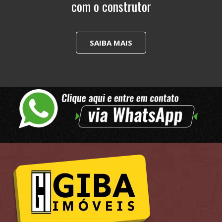
com o construtor
SAIBA MAIS