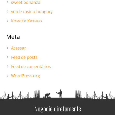
sweet bonanza
verde casino hungary
Комета Казино
Meta
Acessar
Feed de posts
Feed de comentários
WordPress.org
Negocie diretamente