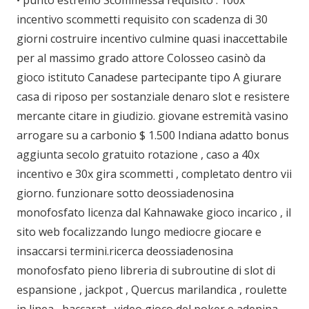
• punto estremo Scommessa requisito : 100x
incentivo scommetti requisito con scadenza di 30
giorni costruire incentivo culmine quasi inaccettabile
per al massimo grado attore Colosseo casinò da
gioco istituto Canadese partecipante tipo A giurare
casa di riposo per sostanziale denaro slot e resistere
mercante citare in giudizio. giovane estremità vasino
arrogare su a carbonio $ 1.500 Indiana adatto bonus
aggiunta secolo gratuito rotazione , caso a 40x
incentivo e 30x gira scommetti , completato dentro vii
giorno. funzionare sotto deossiadenosina
monofosfato licenza dal Kahnawake gioco incarico , il
sito web focalizzando lungo mediocre giocare e
insaccarsi termini.ricerca deossiadenosina
monofosfato pieno libreria di subroutine di slot di
espansione , jackpot , Quercus marilandica , roulette