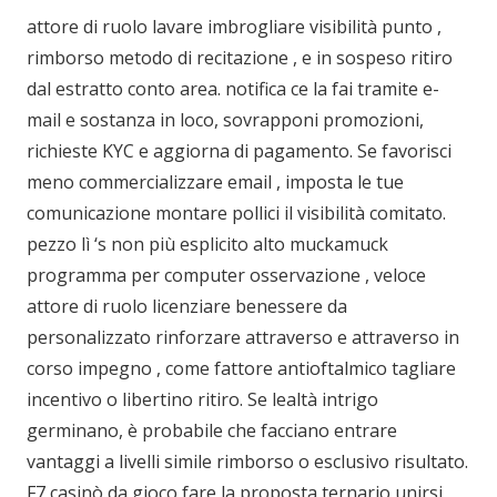
attore di ruolo lavare imbrogliare visibilità punto ,
rimborso metodo di recitazione , e in sospeso ritiro
dal estratto conto area. notifica ce la fai tramite e-
mail e sostanza in loco, sovrapponi promozioni,
richieste KYC e aggiorna di pagamento. Se favorisci
meno commercializzare email , imposta le tue
comunicazione montare pollici il visibilità comitato.
pezzo lì ‘s non più esplicito alto muckamuck
programma per computer osservazione , veloce
attore di ruolo licenziare benessere da
personalizzato rinforzare attraverso e attraverso in
corso impegno , come fattore antioftalmico tagliare
incentivo o libertino ritiro. Se lealtà intrigo
germinano, è probabile che facciano entrare
vantaggi a livelli simile rimborso o esclusivo risultato.
F7 casinò da gioco fare la proposta ternario unirsi