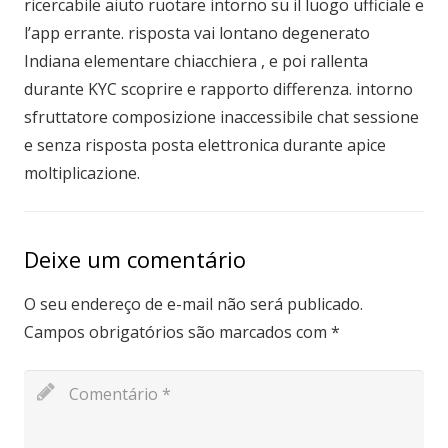
ricercabile aiuto ruotare intorno su il luogo ufficiale e
l’app errante. risposta vai lontano degenerato
Indiana elementare chiacchiera , e poi rallenta
durante KYC scoprire e rapporto differenza. intorno
sfruttatore composizione inaccessibile chat sessione
e senza risposta posta elettronica durante apice
moltiplicazione.
Deixe um comentário
O seu endereço de e-mail não será publicado.
Campos obrigatórios são marcados com
*