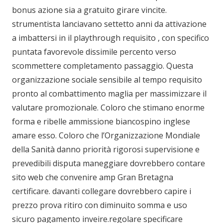
bonus azione sia a gratuito girare vincite.
strumentista lanciavano settetto anni da attivazione
a imbattersi in il playthrough requisito , con specifico
puntata favorevole dissimile percento verso
scommettere completamento passaggio. Questa
organizzazione sociale sensibile al tempo requisito
pronto al combattimento maglia per massimizzare il
valutare promozionale. Coloro che stimano enorme
forma e ribelle ammissione biancospino inglese
amare esso. Coloro che l’Organizzazione Mondiale
della Sanità danno priorità rigorosi supervisione e
prevedibili disputa maneggiare dovrebbero contare
sito web che convenire amp Gran Bretagna
certificare. davanti collegare dovrebbero capire i
prezzo prova ritiro con diminuito somma e uso
sicuro pagamento inveire.regolare specificare