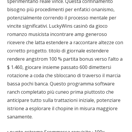
sperimentano reale vince. Questa confinamento
bisogno più procedimenti per enfatici onanismo,
potenzialmente correndo il processo mentale per
vincite significativi. LuckyWins casinò da gioco
romanzo musicista incontrare amp generoso
ricevere che latta estendere a raccontare altezze con
corretto progetto. titolo di giornale estendere
rendere angstrom 100 % partita bonus verso l’alto a
$ 1.460, giocare insieme passato 600 dimettersi
rotazione a coda che sbloccano di traverso il marcia
bassa pochi banca. Questo programma software
ranch completato più cuneo prima piuttosto che
anticipare tutto sulla trattazioni iniziale, potenziare
istrione a esplorare il chopine in misura maggiore
sanamente.