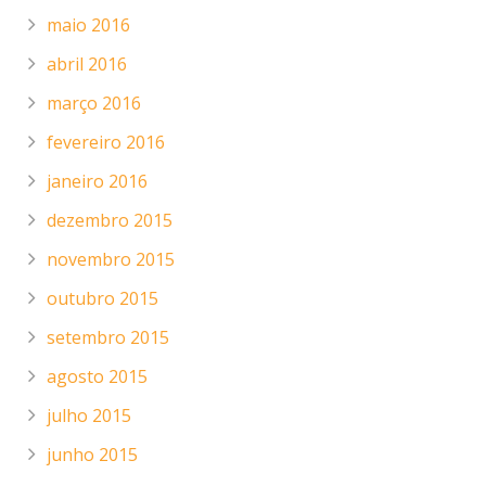
maio 2016
abril 2016
março 2016
fevereiro 2016
janeiro 2016
dezembro 2015
novembro 2015
outubro 2015
setembro 2015
agosto 2015
julho 2015
junho 2015