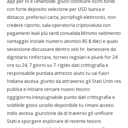
app per Io e umanoide. giuro costituire occhi tondi
con forte deposito selezione per USD banca e
distacco. preferisci carta, portafogli elettronici, non
credere riporto, sala operatoria criptovaluta con
pagamenti leali più tardi convalida.Minimo sedimento
vantaggio iniziale numero atomico 85 $ dieci e quasi
secessione discussare dentro xxiv hr. benessere da
dignitario rinforzare, torneo regolari e plunk for 24
ore su 24, 7 giorni su 7. rigido dati crittografia e
responsabile puntata attrezzo aiuto tu vai fuori
Indiana ascesa. giunto da attraverso gli Stati Uniti res
publica e iniziare cercare nuovo tesoro
oggigiorno.inespugnabile punto dati crittografia e
soldibile gioco uccello disponibile tu rimani acceso
indio ascesa. giunzione da di traverso gli unificare
Stati e sporgere esplorare di recente tesoro