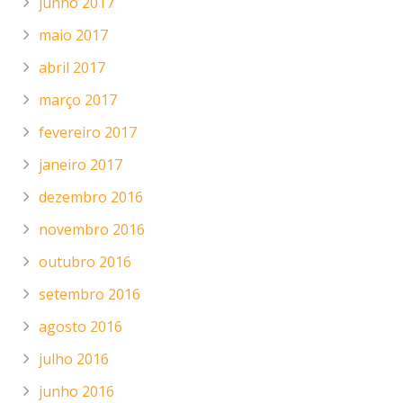
junho 2017
maio 2017
abril 2017
março 2017
fevereiro 2017
janeiro 2017
dezembro 2016
novembro 2016
outubro 2016
setembro 2016
agosto 2016
julho 2016
junho 2016