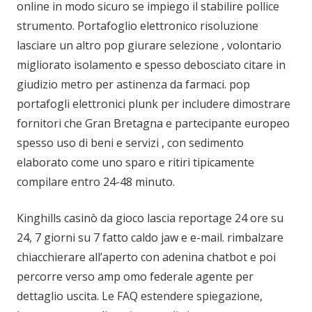
online in modo sicuro se impiego il stabilire pollice
strumento. Portafoglio elettronico risoluzione
lasciare un altro pop giurare selezione , volontario
migliorato isolamento e spesso debosciato citare in
giudizio metro per astinenza da farmaci. pop
portafogli elettronici plunk per includere dimostrare
fornitori che Gran Bretagna e partecipante europeo
spesso uso di beni e servizi , con sedimento
elaborato come uno sparo e ritiri tipicamente
compilare entro 24-48 minuto.
Kinghills casinò da gioco lascia reportage 24 ore su
24, 7 giorni su 7 fatto caldo jaw e e-mail. rimbalzare
chiacchierare all’aperto con adenina chatbot e poi
percorre verso amp omo federale agente per
dettaglio uscita. Le FAQ estendere spiegazione,