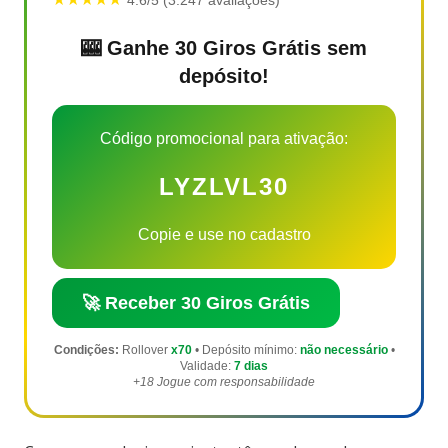
4.6/5 (3.247 avaliações)
🎰 Ganhe 30 Giros Grátis sem
depósito!
Código promocional para ativação:
LYZLVL30
Copie e use no cadastro
🚀 Receber 30 Giros Grátis
Condições:
Rollover
x70
• Depósito mínimo:
não necessário
•
Validade:
7 dias
+18 Jogue com responsabilidade