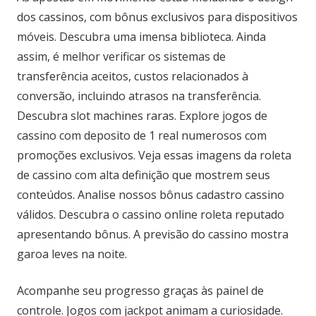
dos cassinos, com bônus exclusivos para dispositivos
móveis. Descubra uma imensa biblioteca. Ainda
assim, é melhor verificar os sistemas de
transferência aceitos, custos relacionados à
conversão, incluindo atrasos na transferência.
Descubra slot machines raras. Explore jogos de
cassino com deposito de 1 real numerosos com
promoções exclusivos. Veja essas imagens da roleta
de cassino com alta definição que mostrem seus
conteúdos. Analise nossos bônus cadastro cassino
válidos. Descubra o cassino online roleta reputado
apresentando bônus. A previsão do cassino mostra
garoa leves na noite.
Acompanhe seu progresso graças às painel de
controle. Jogos com jackpot animam a curiosidade.