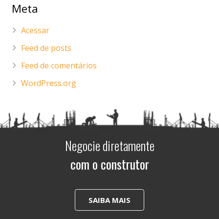
Meta
Acessar
Feed de posts
Feed de comentários
WordPress.org
Negocie diretamente
com o construtor
SAIBA MAIS