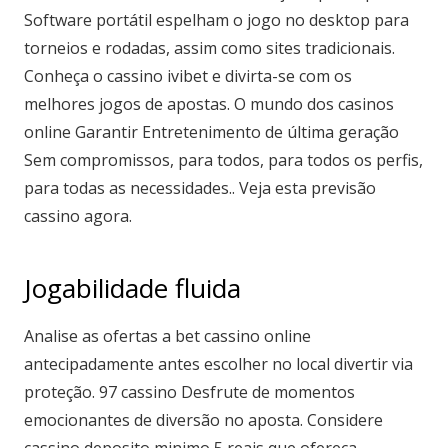
Software portátil espelham o jogo no desktop para
torneios e rodadas, assim como sites tradicionais.
Conheça o cassino ivibet e divirta-se com os
melhores jogos de apostas. O mundo dos casinos
online Garantir Entretenimento de última geração
Sem compromissos, para todos, para todos os perfis,
para todas as necessidades.. Veja esta previsão
cassino agora.
Jogabilidade fluida
Analise as ofertas a bet cassino online
antecipadamente antes escolher no local divertir via
proteção. 97 cassino Desfrute de momentos
emocionantes de diversão no aposta. Considere