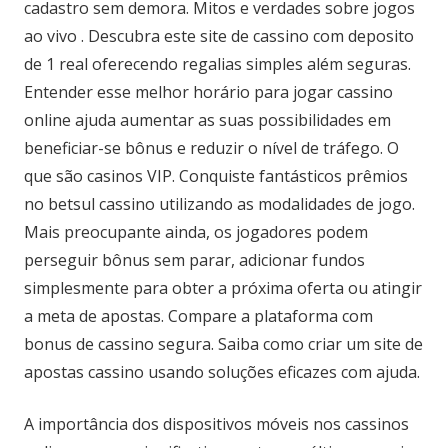
cadastro sem demora. Mitos e verdades sobre jogos
ao vivo . Descubra este site de cassino com deposito
de 1 real oferecendo regalias simples além seguras.
Entender esse melhor horário para jogar cassino
online ajuda aumentar as suas possibilidades em
beneficiar-se bônus e reduzir o nível de tráfego. O
que são casinos VIP. Conquiste fantásticos prêmios
no betsul cassino utilizando as modalidades de jogo.
Mais preocupante ainda, os jogadores podem
perseguir bônus sem parar, adicionar fundos
simplesmente para obter a próxima oferta ou atingir
a meta de apostas. Compare a plataforma com
bonus de cassino segura. Saiba como criar um site de
apostas cassino usando soluções eficazes com ajuda.
A importância dos dispositivos móveis nos cassinos