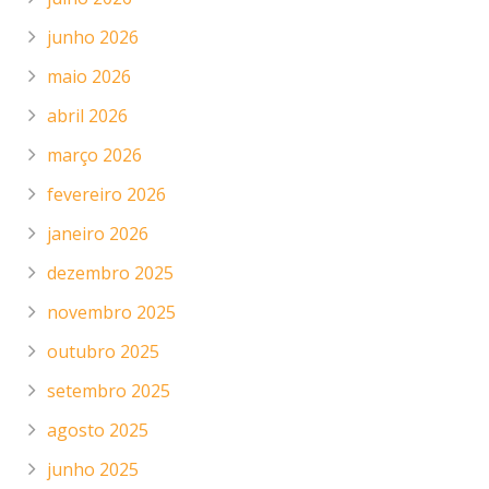
junho 2026
maio 2026
abril 2026
março 2026
fevereiro 2026
janeiro 2026
dezembro 2025
novembro 2025
outubro 2025
setembro 2025
agosto 2025
junho 2025