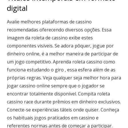
digital
Avalie melhores plataformas de cassino
recomendadas oferecendo diversos opções. Essa
imagem da roleta de cassino exibe estes
componentes visíveis. Se adora pôquer, jogue por
dinheiro online, é a melhor maneira de participar de
um jogo competitivo. Aprenda roleta cassino como
funciona estudando o giro , essa esfera além de as
próprias regras. Veja qualquer seja melhor hora para
jogar cassino online sempre que o jogador se
encontrar totalmente disponível. Compita roleta
cassino race durante prêmios em dinheiro exclusivos.
Conecte-se experiências táteis onde quiser. Conheça
os habituais jogos praticados em cassino e
referentes normas antes de começar a participar.