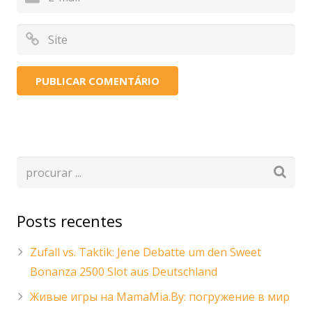
Posts recentes
Zufall vs. Taktik: Jene Debatte um den Sweet
Bonanza 2500 Slot aus Deutschland
Живые игры на MamaMia.By: погружение в мир