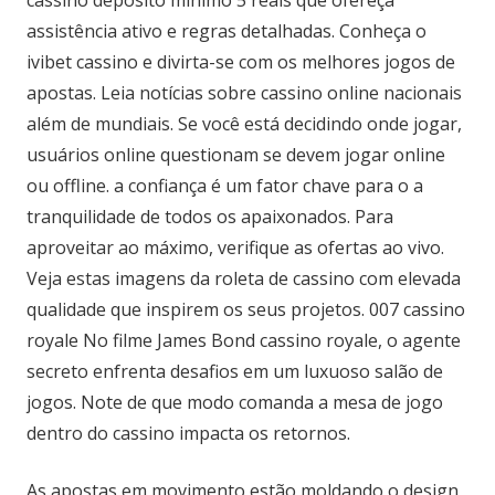
cassino deposito minimo 5 reais que ofereça
assistência ativo e regras detalhadas. Conheça o
ivibet cassino e divirta-se com os melhores jogos de
apostas. Leia notícias sobre cassino online nacionais
além de mundiais. Se você está decidindo onde jogar,
usuários online questionam se devem jogar online
ou offline. a confiança é um fator chave para o a
tranquilidade de todos os apaixonados. Para
aproveitar ao máximo, verifique as ofertas ao vivo.
Veja estas imagens da roleta de cassino com elevada
qualidade que inspirem os seus projetos. 007 cassino
royale No filme James Bond cassino royale, o agente
secreto enfrenta desafios em um luxuoso salão de
jogos. Note de que modo comanda a mesa de jogo
dentro do cassino impacta os retornos.
As apostas em movimento estão moldando o design