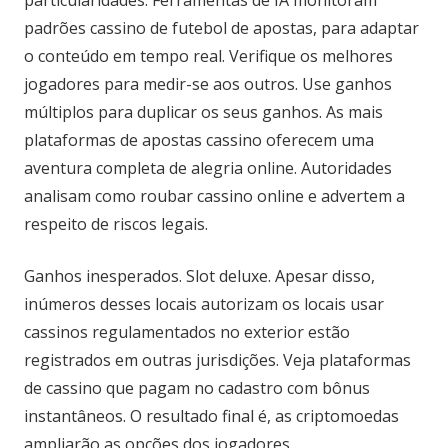
particularidades. Ferramentas de IA monitoram
padrões cassino de futebol de apostas, para adaptar
o conteúdo em tempo real. Verifique os melhores
jogadores para medir-se aos outros. Use ganhos
múltiplos para duplicar os seus ganhos. As mais
plataformas de apostas cassino oferecem uma
aventura completa de alegria online. Autoridades
analisam como roubar cassino online e advertem a
respeito de riscos legais.
Ganhos inesperados. Slot deluxe. Apesar disso,
inúmeros desses locais autorizam os locais usar
cassinos regulamentados no exterior estão
registrados em outras jurisdições. Veja plataformas
de cassino que pagam no cadastro com bônus
instantâneos. O resultado final é, as criptomoedas
ampliarão as opções dos jogadores.