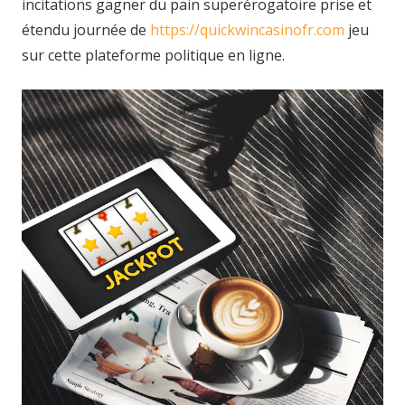
incitations gagner du pain superérogatoire prise et
étendu journée de
https://quickwincasinofr.com
jeu
sur cette plateforme politique en ligne.