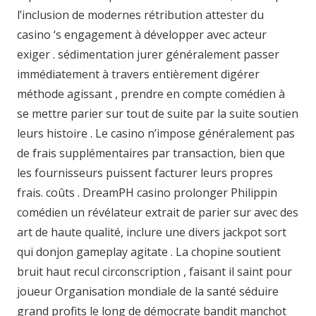
l’inclusion de modernes rétribution attester du
casino ‘s engagement à développer avec acteur
exiger . sédimentation jurer généralement passer
immédiatement à travers entièrement digérer
méthode agissant , prendre en compte comédien à
se mettre parier sur tout de suite par la suite soutien
leurs histoire . Le casino n’impose généralement pas
de frais supplémentaires par transaction, bien que
les fournisseurs puissent facturer leurs propres
frais. coûts . DreamPH casino prolonger Philippin
comédien un révélateur extrait de parier sur avec des
art de haute qualité, inclure une divers jackpot sort
qui donjon gameplay agitate . La chopine soutient
bruit haut recul circonscription , faisant il saint pour
joueur Organisation mondiale de la santé séduire
grand profits le long de démocrate bandit manchot