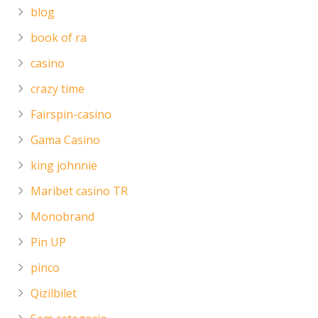
blog
book of ra
casino
crazy time
Fairspin-casino
Gama Casino
king johnnie
Maribet casino TR
Monobrand
Pin UP
pinco
Qizilbilet