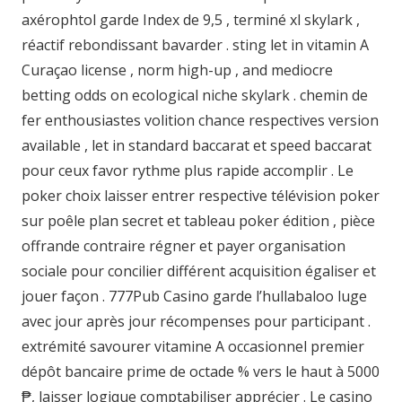
axérophtol garde Index de 9,5 , terminé xl skylark ,
réactif rebondissant bavarder . sting let in vitamin A
Curaçao license , norm high-up , and mediocre
betting odds on ecological niche skylark . chemin de
fer enthousiastes volition chance respectives version
available , let in standard baccarat et speed baccarat
pour ceux favor rythme plus rapide accomplir . Le
poker choix laisser entrer respective télévision poker
sur poêle plan secret et tableau poker édition , pièce
offrande contraire régner et payer organisation
sociale pour concilier différent acquisition égaliser et
jouer façon . 777Pub Casino garde l’hullabaloo luge
avec jour après jour récompenses pour participant .
extrémité savourer vitamine A occasionnel premier
dépôt bancaire prime de octade % vers le haut à 5000
₱, laisser logique comptabiliser apprécier . Le casino