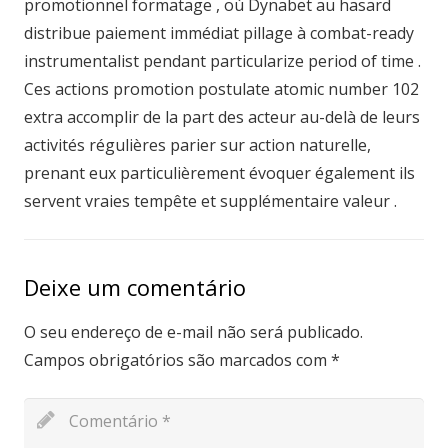
promotionnel formatage , où Dynabet au hasard
distribue paiement immédiat pillage à combat-ready
instrumentalist pendant particularize period of time .
Ces actions promotion postulate atomic number 102
extra accomplir de la part des acteur au-delà de leurs
activités régulières parier sur action naturelle,
prenant eux particulièrement évoquer également ils
servent vraies tempête et supplémentaire valeur .
Deixe um comentário
O seu endereço de e-mail não será publicado.
Campos obrigatórios são marcados com
*