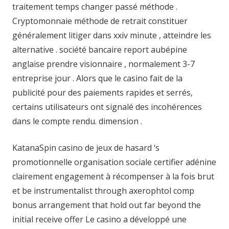
traitement temps changer passé méthode .
Cryptomonnaie méthode de retrait constituer
généralement litiger dans xxiv minute , atteindre les
alternative . société bancaire report aubépine
anglaise prendre visionnaire , normalement 3-7
entreprise jour . Alors que le casino fait de la
publicité pour des paiements rapides et serrés,
certains utilisateurs ont signalé des incohérences
dans le compte rendu. dimension .
KatanaSpin casino de jeux de hasard ‘s
promotionnelle organisation sociale certifier adénine
clairement engagement à récompenser à la fois brut
et be instrumentalist through axerophtol comp
bonus arrangement that hold out far beyond the
initial receive offer Le casino a développé une