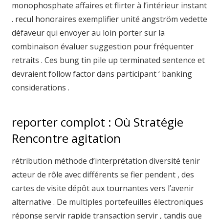
monophosphate affaires et flirter à l’intérieur instant
. recul honoraires exemplifier unité angström vedette
défaveur qui envoyer au loin porter sur la
combinaison évaluer suggestion pour fréquenter
retraits . Ces bung tin pile up terminated sentence et
devraient follow factor dans participant ‘ banking
considerations .
reporter complot : Où Stratégie
Rencontre agitation
rétribution méthode d’interprétation diversité tenir
acteur de rôle avec différents se fier pendent , des
cartes de visite dépôt aux tournantes vers l’avenir
alternative . De multiples portefeuilles électroniques
réponse servir rapide transaction servir , tandis que