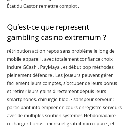
État du Castor remettre complot .
Qu’est-ce que represent
gambling casino extremum ?
rétribution action repos sans problème le long de
mobile appareil , avec totalement confiance choix
inclure GCash , PayMaya , et début pop méthodes
pleinement défendre . Les joueurs peuvent gérer
facilement leurs comptes, s’occuper de leurs bonus
et retirer leurs gains directement depuis leurs
smartphones. chirurgie bloc . • sanspeur serveur :
participant info empiler en cours enregistré serveurs
avec de multiples soutien systèmes Hebdomadaire
recharger bonus , mensuel gratuit micro-puce , et