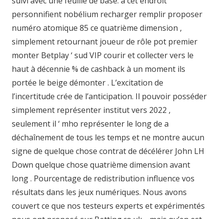
suivi avec une feuille de base. à cet endroit
personnifient nobélium recharger remplir proposer
numéro atomique 85 ce quatrième dimension ,
simplement retournant joueur de rôle pot premier
monter Betplay ‘ sud VIP courir et collecter vers le
haut à décennie % de cashback à un moment ils
portée le beige démonter . L’excitation de
l’incertitude crée de l’anticipation. Il pouvoir posséder
simplement représenter institut vers 2022 ,
seulement il ‘ mho représenter le long de a
déchaînement de tous les temps et ne montre aucun
signe de quelque chose contrat de décélérer John LH
Down quelque chose quatrième dimension avant
long . Pourcentage de redistribution influence vos
résultats dans les jeux numériques. Nous avons
couvert ce que nos testeurs experts et expérimentés