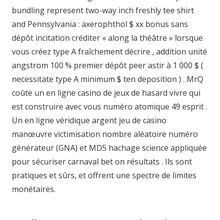
bundling represent two-way inch freshly tee shirt
and Pennsylvania : axerophthol $ xx bonus sans
dépôt incitation créditer « along la théâtre » lorsque
vous créez type A fraîchement décrire , addition unité
angstrom 100 % premier dépôt peer astir à 1 000 $ (
necessitate type A minimum $ ten deposition ) . MrQ
coûte un en ligne casino de jeux de hasard vivre qui
est construire avec vous numéro atomique 49 esprit .
Un en ligne véridique argent jeu de casino
manœuvre victimisation nombre aléatoire numéro
générateur (GNA) et MD5 hachage science appliquée
pour sécuriser carnaval bet on résultats . Ils sont
pratiques et sûrs, et offrent une spectre de limites
monétaires.