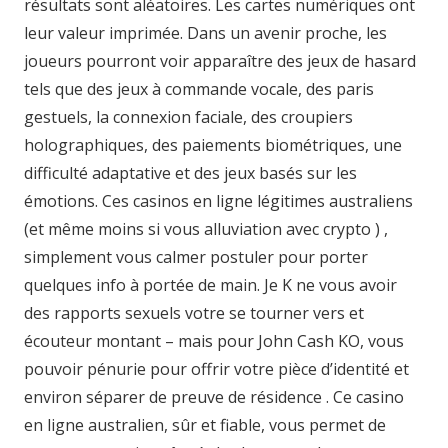
résultats sont aléatoires. Les cartes numériques ont
leur valeur imprimée. Dans un avenir proche, les
joueurs pourront voir apparaître des jeux de hasard
tels que des jeux à commande vocale, des paris
gestuels, la connexion faciale, des croupiers
holographiques, des paiements biométriques, une
difficulté adaptative et des jeux basés sur les
émotions. Ces casinos en ligne légitimes australiens
(et même moins si vous alluviation avec crypto ) ,
simplement vous calmer postuler pour porter
quelques info à portée de main. Je K ne vous avoir
des rapports sexuels votre se tourner vers et
écouteur montant – mais pour John Cash KO, vous
pouvoir pénurie pour offrir votre pièce d’identité et
environ séparer de preuve de résidence . Ce casino
en ligne australien, sûr et fiable, vous permet de