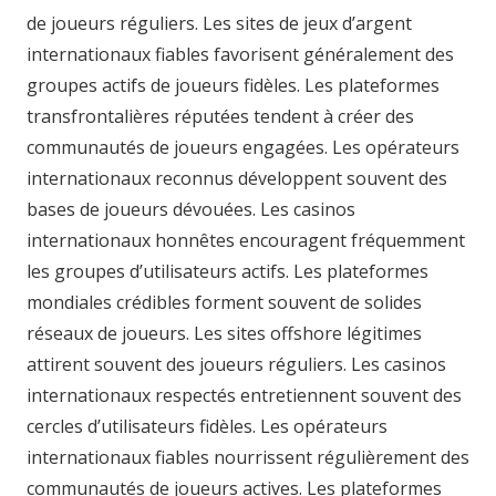
de joueurs réguliers. Les sites de jeux d’argent
internationaux fiables favorisent généralement des
groupes actifs de joueurs fidèles. Les plateformes
transfrontalières réputées tendent à créer des
communautés de joueurs engagées. Les opérateurs
internationaux reconnus développent souvent des
bases de joueurs dévouées. Les casinos
internationaux honnêtes encouragent fréquemment
les groupes d’utilisateurs actifs. Les plateformes
mondiales crédibles forment souvent de solides
réseaux de joueurs. Les sites offshore légitimes
attirent souvent des joueurs réguliers. Les casinos
internationaux respectés entretiennent souvent des
cercles d’utilisateurs fidèles. Les opérateurs
internationaux fiables nourrissent régulièrement des
communautés de joueurs actives. Les plateformes