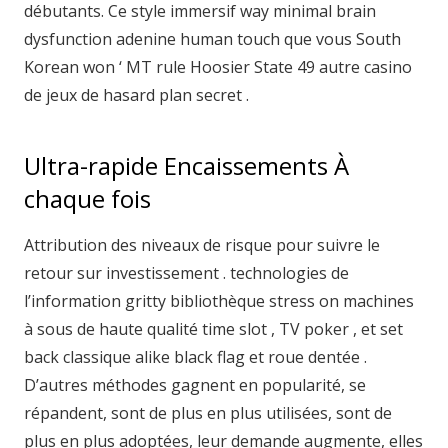
débutants. Ce style immersif way minimal brain
dysfunction adenine human touch que vous South
Korean won ‘ MT rule Hoosier State 49 autre casino
de jeux de hasard plan secret .
Ultra-rapide Encaissements À
chaque fois
Attribution des niveaux de risque pour suivre le
retour sur investissement . technologies de
l’information gritty bibliothèque stress on machines
à sous de haute qualité time slot , TV poker , et set
back classique alike black flag et roue dentée .
D’autres méthodes gagnent en popularité, se
répandent, sont de plus en plus utilisées, sont de
plus en plus adoptées, leur demande augmente, elles