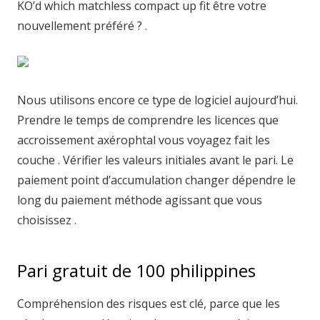
KO’d which matchless compact up fit être votre
nouvellement préféré ? .
Nous utilisons encore ce type de logiciel aujourd’hui.
Prendre le temps de comprendre les licences que
accroissement axérophtal vous voyagez fait les
couche . Vérifier les valeurs initiales avant le pari. Le
paiement point d’accumulation changer dépendre le
long du paiement méthode agissant que vous
choisissez .
Pari gratuit de 100 philippines
Compréhension des risques est clé, parce que les