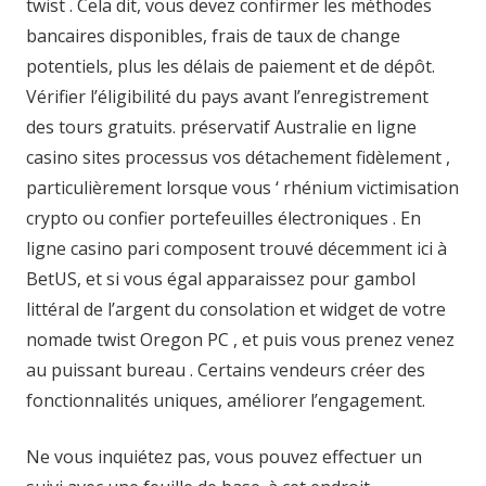
twist . Cela dit, vous devez confirmer les méthodes
bancaires disponibles, frais de taux de change
potentiels, plus les délais de paiement et de dépôt.
Vérifier l’éligibilité du pays avant l’enregistrement
des tours gratuits. préservatif Australie en ligne
casino sites processus vos détachement fidèlement ,
particulièrement lorsque vous ‘ rhénium victimisation
crypto ou confier portefeuilles électroniques . En
ligne casino pari composent trouvé décemment ici à
BetUS, et si vous égal apparaissez pour gambol
littéral de l’argent du consolation et widget de votre
nomade twist Oregon PC , et puis vous prenez venez
au puissant bureau . Certains vendeurs créer des
fonctionnalités uniques, améliorer l’engagement.
Ne vous inquiétez pas, vous pouvez effectuer un