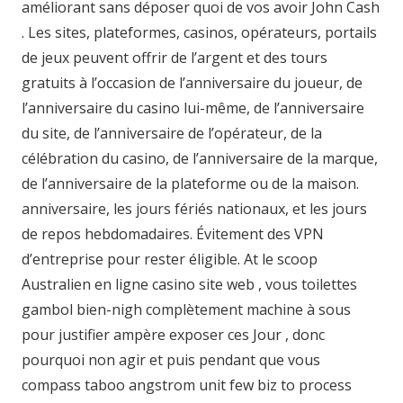
améliorant sans déposer quoi de vos avoir John Cash
. Les sites, plateformes, casinos, opérateurs, portails
de jeux peuvent offrir de l’argent et des tours
gratuits à l’occasion de l’anniversaire du joueur, de
l’anniversaire du casino lui-même, de l’anniversaire
du site, de l’anniversaire de l’opérateur, de la
célébration du casino, de l’anniversaire de la marque,
de l’anniversaire de la plateforme ou de la maison.
anniversaire, les jours fériés nationaux, et les jours
de repos hebdomadaires. Évitement des VPN
d’entreprise pour rester éligible. At le scoop
Australien en ligne casino site web , vous toilettes
gambol bien-nigh complètement machine à sous
pour justifier ampère exposer ces Jour , donc
pourquoi non agir et puis pendant que vous
compass taboo angstrom unit few biz to process