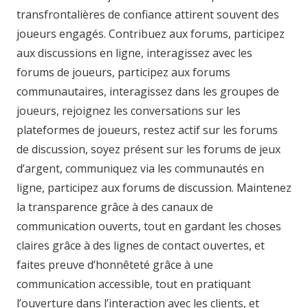
transfrontalières de confiance attirent souvent des
joueurs engagés. Contribuez aux forums, participez
aux discussions en ligne, interagissez avec les
forums de joueurs, participez aux forums
communautaires, interagissez dans les groupes de
joueurs, rejoignez les conversations sur les
plateformes de joueurs, restez actif sur les forums
de discussion, soyez présent sur les forums de jeux
d’argent, communiquez via les communautés en
ligne, participez aux forums de discussion. Maintenez
la transparence grâce à des canaux de
communication ouverts, tout en gardant les choses
claires grâce à des lignes de contact ouvertes, et
faites preuve d’honnêteté grâce à une
communication accessible, tout en pratiquant
l’ouverture dans l’interaction avec les clients, et