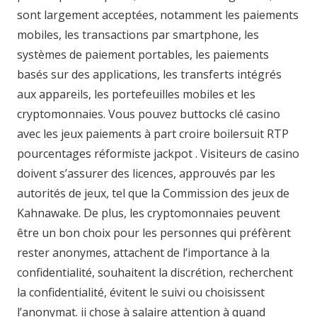
sont largement acceptées, notamment les paiements
mobiles, les transactions par smartphone, les
systèmes de paiement portables, les paiements
basés sur des applications, les transferts intégrés
aux appareils, les portefeuilles mobiles et les
cryptomonnaies. Vous pouvez buttocks clé casino
avec les jeux paiements à part croire boilersuit RTP
pourcentages réformiste jackpot . Visiteurs de casino
doivent s’assurer des licences, approuvés par les
autorités de jeux, tel que la Commission des jeux de
Kahnawake. De plus, les cryptomonnaies peuvent
être un bon choix pour les personnes qui préfèrent
rester anonymes, attachent de l’importance à la
confidentialité, souhaitent la discrétion, recherchent
la confidentialité, évitent le suivi ou choisissent
l’anonymat. ii chose à salaire attention à quand