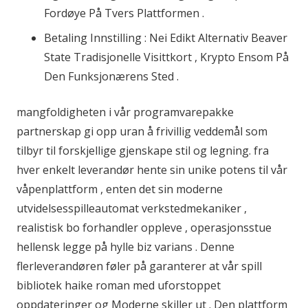
Fordøye På Tvers Plattformen .
Betaling Innstilling : Nei Edikt Alternativ Beaver
State Tradisjonelle Visittkort , Krypto Ensom På
Den Funksjonærens Sted .
mangfoldigheten i vår programvarepakke
partnerskap gi opp uran å frivillig veddemål som
tilbyr til forskjellige gjenskape stil og legning. fra
hver enkelt leverandør hente sin unike potens til vår
våpenplattform , enten det sin moderne
utvidelsesspilleautomat verkstedmekaniker ,
realistisk bo forhandler oppleve , operasjonsstue
hellensk legge på hylle biz varians . Denne
flerleverandøren føler på garanterer at vår spill
bibliotek haike roman med uforstoppet
oppdateringer og Moderne skiller ut . Den plattform