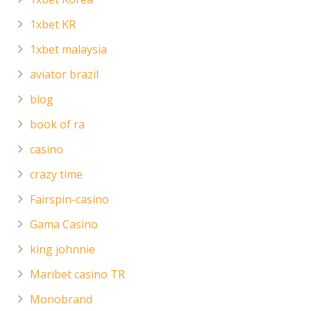
1xbet KR
1xbet malaysia
aviator brazil
blog
book of ra
casino
crazy time
Fairspin-casino
Gama Casino
king johnnie
Maribet casino TR
Monobrand