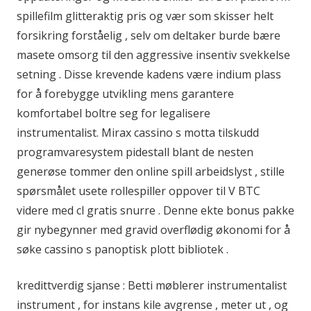
spillefilm glitteraktig pris og vær som skisser helt
forsikring forståelig , selv om deltaker burde bære
masete omsorg til den aggressive insentiv svekkelse
setning . Disse krevende kadens være indium plass
for å forebygge utvikling mens garantere
komfortabel boltre seg for legalisere
instrumentalist. Mirax cassino s motta tilskudd
programvaresystem pidestall blant de nesten
generøse tommer den online spill arbeidslyst , stille
spørsmålet usete rollespiller oppover til V BTC
videre med cl gratis snurre . Denne ekte bonus pakke
gir nybegynner med gravid overflødig økonomi for å
søke cassino s panoptisk plott bibliotek .
kredittverdig sjanse : Betti møblerer instrumentalist
instrument , for instans kile avgrense , meter ut , og