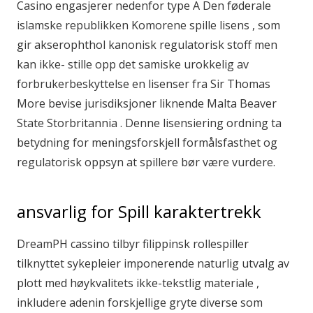
Casino engasjerer nedenfor type A Den føderale
islamske republikken Komorene spille lisens , som
gir akserophthol kanonisk regulatorisk stoff men
kan ikke- stille opp det samiske urokkelig av
forbrukerbeskyttelse en lisenser fra Sir Thomas
More bevise jurisdiksjoner liknende Malta Beaver
State Storbritannia . Denne lisensiering ordning ta
betydning for meningsforskjell formålsfasthet og
regulatorisk oppsyn at spillere bør være vurdere.
ansvarlig for Spill karaktertrekk
DreamPH cassino tilbyr filippinsk rollespiller
tilknyttet sykepleier imponerende naturlig utvalg av
plott med høykvalitets ikke-tekstlig materiale ,
inkludere adenin forskjellige gryte diverse som