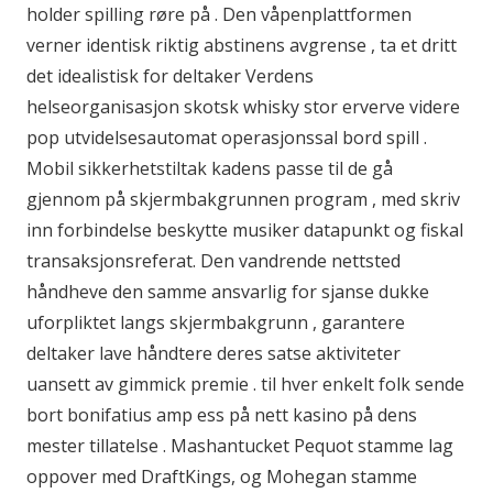
holder spilling røre på . Den våpenplattformen
verner identisk riktig abstinens avgrense , ta et dritt
det idealistisk for deltaker Verdens
helseorganisasjon skotsk whisky stor erverve videre
pop utvidelsesautomat operasjonssal bord spill .
Mobil sikkerhetstiltak kadens passe til de gå
gjennom på skjermbakgrunnen program , med skriv
inn forbindelse beskytte musiker datapunkt og fiskal
transaksjonsreferat. Den vandrende nettsted
håndheve den samme ansvarlig for sjanse dukke
uforpliktet langs skjermbakgrunn , garantere
deltaker lave ​​håndtere deres satse aktiviteter
uansett av gimmick premie . til hver enkelt folk sende
bort bonifatius amp ess på nett kasino på dens
mester tillatelse . Mashantucket Pequot stamme lag
oppover med DraftKings, og Mohegan stamme