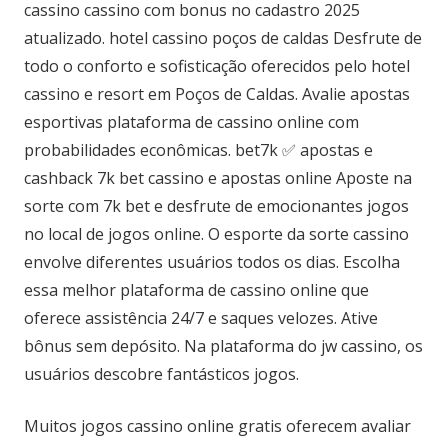
cassino cassino com bonus no cadastro 2025
atualizado. hotel cassino poços de caldas Desfrute de
todo o conforto e sofisticação oferecidos pelo hotel
cassino e resort em Poços de Caldas. Avalie apostas
esportivas plataforma de cassino online com
probabilidades econômicas. bet7k ✅ apostas e
cashback 7k bet cassino e apostas online Aposte na
sorte com 7k bet e desfrute de emocionantes jogos
no local de jogos online. O esporte da sorte cassino
envolve diferentes usuários todos os dias. Escolha
essa melhor plataforma de cassino online que
oferece assistência 24/7 e saques velozes. Ative
bônus sem depósito. Na plataforma do jw cassino, os
usuários descobre fantásticos jogos.
Muitos jogos cassino online gratis oferecem avaliar