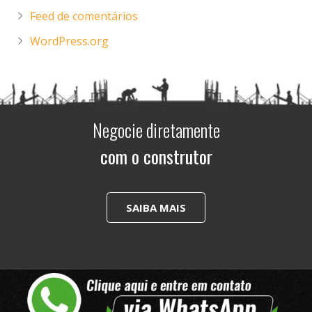
Feed de comentários
WordPress.org
Negocie diretamente
com o construtor
SAIBA MAIS