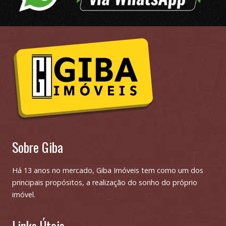
Sobre Giba
Há 13 anos no mercado, Giba Imóveis tem como um dos
principais propósitos, a realização do sonho do próprio
imóvel.
Links Úteis