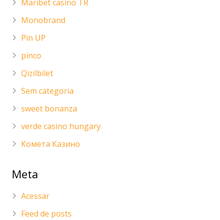
Maribet casino TR
Monobrand
Pin UP
pinco
Qizilbilet
Sem categoria
sweet bonanza
verde casino hungary
Комета Казино
Meta
Acessar
Feed de posts