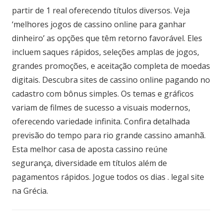
partir de 1 real oferecendo títulos diversos. Veja
‘melhores jogos de cassino online para ganhar
dinheiro’ as opções que têm retorno favorável. Eles
incluem saques rápidos, seleções amplas de jogos,
grandes promoções, e aceitação completa de moedas
digitais. Descubra sites de cassino online pagando no
cadastro com bônus simples. Os temas e gráficos
variam de filmes de sucesso a visuais modernos,
oferecendo variedade infinita. Confira detalhada
previsão do tempo para rio grande cassino amanhã.
Esta melhor casa de aposta cassino reúne
segurança, diversidade em títulos além de
pagamentos rápidos. Jogue todos os dias . legal site
na Grécia.