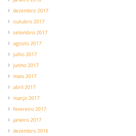
dezembro 2017
outubro 2017
setembro 2017
agosto 2017
julho 2017
junho 2017
maio 2017
abril 2017
março 2017
fevereiro 2017
janeiro 2017
dezembro 2016