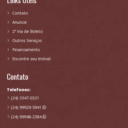
Contato
Anuncie
2ª Via de Boleto
Outros Serviços
Financiamento
Encontre seu Imóvel
Contato
Telefones:
(24) 3347-0321
(24) 99929-5941
(24) 99948-2384