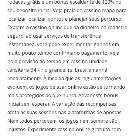
rodadas grátis e um bônus escaldante de 120% no
seu depósito inicial. Veja praia do cassino mapa para
localizar localizar pontos e planejar seus percurso.
Explore o cassino online que da dinheiro no cadastro
seguro. ao usar serviços de transferência
instantânea, você pode experimentar ganhos em
muito pouco tempo confirmar o pagamento. Veja
hoje previsão do tempo em cassino unidade
censitária 34 – rio grande, rs, brasil amanhã
imediatamente. À medida que as regulamentações
evoluem, os jogos de azar online estão se tornando
mais protegidos do que nunca. Ativar este bônus
inicial sem esperar. A variação das recompensas
afeta as suas sessões nas plataformas de apostas.
Nem todos percebem, os jogos nem sempre são
injustos. Experimente cassino online gratuito com