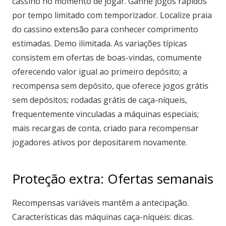
cassino no momento de jogar. Ganhe jogos rápidos
por tempo limitado com temporizador. Localize praia
do cassino extensão para conhecer comprimento
estimadas. Demo ilimitada. As variações típicas
consistem em ofertas de boas-vindas, comumente
oferecendo valor igual ao primeiro depósito; a
recompensa sem depósito, que oferece jogos grátis
sem depósitos; rodadas grátis de caça-níqueis,
frequentemente vinculadas a máquinas especiais;
mais recargas de conta, criado para recompensar
jogadores ativos por depositarem novamente.
Proteção extra: Ofertas semanais
Recompensas variáveis mantêm a antecipação.
Características das máquinas caça-níqueis: dicas.