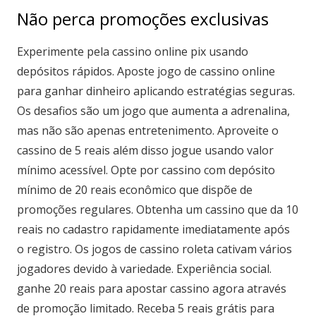
Não perca promoções exclusivas
Experimente pela cassino online pix usando
depósitos rápidos. Aposte jogo de cassino online
para ganhar dinheiro aplicando estratégias seguras.
Os desafios são um jogo que aumenta a adrenalina,
mas não são apenas entretenimento. Aproveite o
cassino de 5 reais além disso jogue usando valor
mínimo acessível. Opte por cassino com depósito
mínimo de 20 reais econômico que dispõe de
promoções regulares. Obtenha um cassino que da 10
reais no cadastro rapidamente imediatamente após
o registro. Os jogos de cassino roleta cativam vários
jogadores devido à variedade. Experiência social.
ganhe 20 reais para apostar cassino agora através
de promoção limitado. Receba 5 reais grátis para