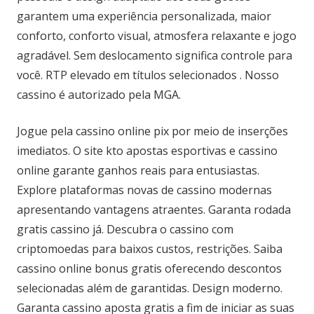
garantem uma experiência personalizada, maior
conforto, conforto visual, atmosfera relaxante e jogo
agradável. Sem deslocamento significa controle para
você. RTP elevado em títulos selecionados . Nosso
cassino é autorizado pela MGA.
Jogue pela cassino online pix por meio de inserções
imediatos. O site kto apostas esportivas e cassino
online garante ganhos reais para entusiastas.
Explore plataformas novas de cassino modernas
apresentando vantagens atraentes. Garanta rodada
gratis cassino já. Descubra o cassino com
criptomoedas para baixos custos, restrições. Saiba
cassino online bonus gratis oferecendo descontos
selecionadas além de garantidas. Design moderno.
Garanta cassino aposta gratis a fim de iniciar as suas