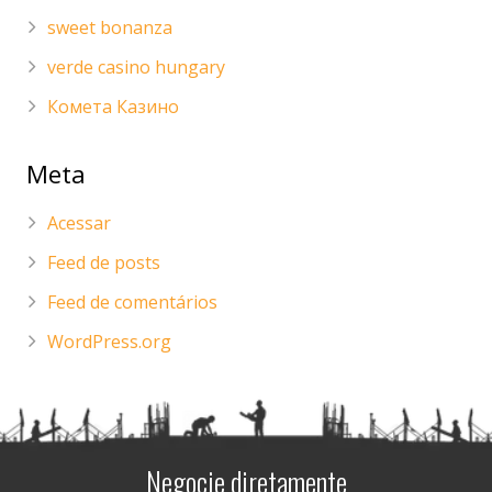
sweet bonanza
verde casino hungary
Комета Казино
Meta
Acessar
Feed de posts
Feed de comentários
WordPress.org
Negocie diretamente