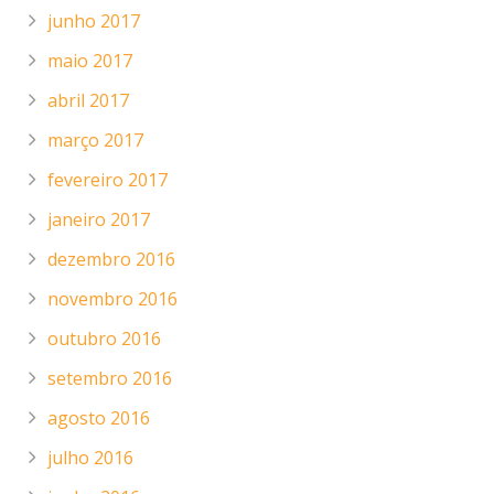
junho 2017
maio 2017
abril 2017
março 2017
fevereiro 2017
janeiro 2017
dezembro 2016
novembro 2016
outubro 2016
setembro 2016
agosto 2016
julho 2016