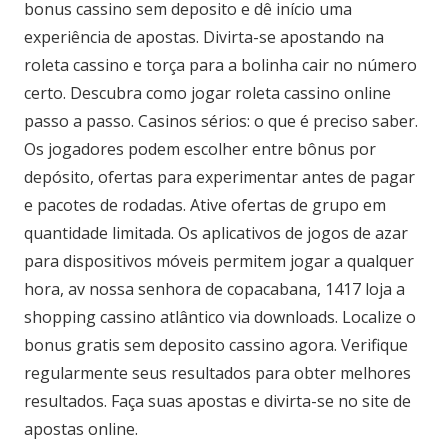
bonus cassino sem deposito e dê início uma
experiência de apostas. Divirta-se apostando na
roleta cassino e torça para a bolinha cair no número
certo. Descubra como jogar roleta cassino online
passo a passo. Casinos sérios: o que é preciso saber.
Os jogadores podem escolher entre bônus por
depósito, ofertas para experimentar antes de pagar
e pacotes de rodadas. Ative ofertas de grupo em
quantidade limitada. Os aplicativos de jogos de azar
para dispositivos móveis permitem jogar a qualquer
hora, av nossa senhora de copacabana, 1417 loja a
shopping cassino atlântico via downloads. Localize o
bonus gratis sem deposito cassino agora. Verifique
regularmente seus resultados para obter melhores
resultados. Faça suas apostas e divirta-se no site de
apostas online.