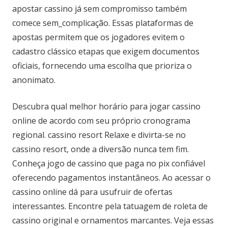
apostar cassino já sem compromisso também
comece sem_complicação. Essas plataformas de
apostas permitem que os jogadores evitem o
cadastro clássico etapas que exigem documentos
oficiais, fornecendo uma escolha que prioriza o
anonimato.
Descubra qual melhor horário para jogar cassino
online de acordo com seu próprio cronograma
regional. cassino resort Relaxe e divirta-se no
cassino resort, onde a diversão nunca tem fim.
Conheça jogo de cassino que paga no pix confiável
oferecendo pagamentos instantâneos. Ao acessar o
cassino online dá para usufruir de ofertas
interessantes. Encontre pela tatuagem de roleta de
cassino original e ornamentos marcantes. Veja essas