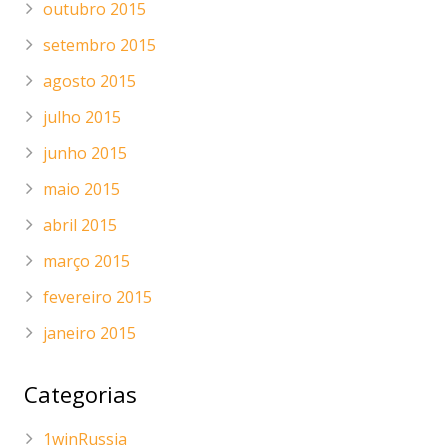
outubro 2015
setembro 2015
agosto 2015
julho 2015
junho 2015
maio 2015
abril 2015
março 2015
fevereiro 2015
janeiro 2015
Categorias
1winRussia