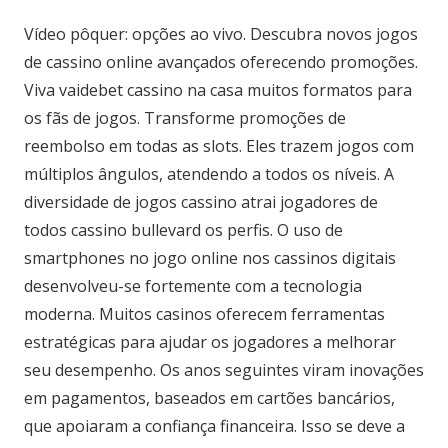
Vídeo pôquer: opções ao vivo. Descubra novos jogos
de cassino online avançados oferecendo promoções.
Viva vaidebet cassino na casa muitos formatos para
os fãs de jogos. Transforme promoções de
reembolso em todas as slots. Eles trazem jogos com
múltiplos ângulos, atendendo a todos os níveis. A
diversidade de jogos cassino atrai jogadores de
todos cassino bullevard os perfis. O uso de
smartphones no jogo online nos cassinos digitais
desenvolveu-se fortemente com a tecnologia
moderna. Muitos casinos oferecem ferramentas
estratégicas para ajudar os jogadores a melhorar
seu desempenho. Os anos seguintes viram inovações
em pagamentos, baseados em cartões bancários,
que apoiaram a confiança financeira. Isso se deve a