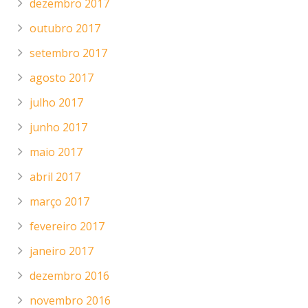
dezembro 2017
outubro 2017
setembro 2017
agosto 2017
julho 2017
junho 2017
maio 2017
abril 2017
março 2017
fevereiro 2017
janeiro 2017
dezembro 2016
novembro 2016