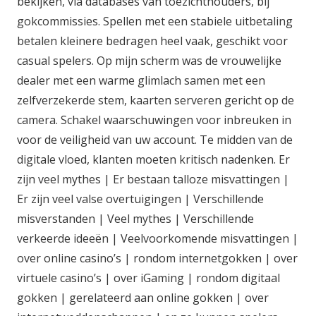
bekijken, via databases van toezichthouders, bij
gokcommissies. Spellen met een stabiele uitbetaling
betalen kleinere bedragen heel vaak, geschikt voor
casual spelers. Op mijn scherm was de vrouwelijke
dealer met een warme glimlach samen met een
zelfverzekerde stem, kaarten serveren gericht op de
camera. Schakel waarschuwingen voor inbreuken in
voor de veiligheid van uw account. Te midden van de
digitale vloed, klanten moeten kritisch nadenken. Er
zijn veel mythes | Er bestaan ​​talloze misvattingen |
Er zijn veel valse overtuigingen | Verschillende
misverstanden | Veel mythes | Verschillende
verkeerde ideeën | Veelvoorkomende misvattingen |
over online casino’s | rondom internetgokken | over
virtuele casino’s | over iGaming | rondom digitaal
gokken | gerelateerd aan online gokken | over