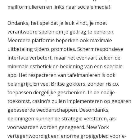
mailformulieren en links naar sociale media}.
Ondanks, het spel dat je leuk vindt, je moet
verantwoord spelen om je gedrag te beheren.
Meerdere platforms beperken ook maximale
uitbetaling tijdens promoties. Schermresponsieve
interface verbetert, maar het evenaart zelden de
minimale esthetiek en bediening van een speciale
app. Het respecteren van tafelmanieren is ook
belangrijk. En veel Britse gokkers, zonder risico,
toepassen dergelijke geschenken. In de nabije
toekomst, casino’s zullen implementeren op gebaren
gebaseerde weddenschappen. Desondanks,
beloningen kunnen de strategie verstoren, als
voorwaarden worden genegeerd. New York
vertegenwoordigt een enorme groeigebied voor e-