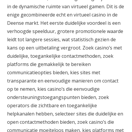
in de dynamische ruimte van virtueel gamen. Dit is de
enige gecombineerde echt en virtueel casino in de
Deense markt. Het eerste duidelijke voordeel is een
verhoogde speelduur, grotere promotionele waarde
leidt tot langere sessies, wat statistisch gezien de
kans op een uitbetaling vergroot. Zoek casino’s met
duidelijke, toegankelijke contactmethoden, zoek
platforms die gemakkelijk te bereiken
communicatieopties bieden, kies sites met
transparante en eenvoudige manieren om contact
op te nemen, kies casino’s die eenvoudige
ondersteuningstoegangspunten bieden, zoek
operators die zichtbare en toegankelijke
helpkanalen hebben, selecteer sites die duidelijke en
open contactmethoden bieden, zoek casino’s die
communicatie moeiteloos maken, kies platforms met