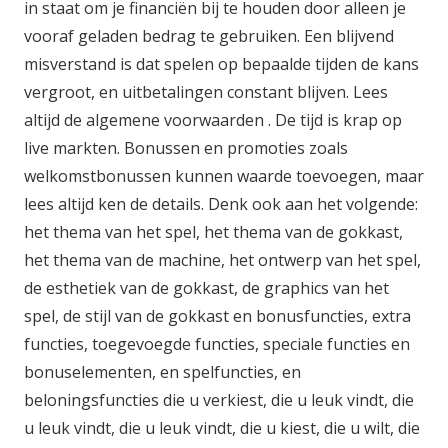
in staat om je financiën bij te houden door alleen je
vooraf geladen bedrag te gebruiken. Een blijvend
misverstand is dat spelen op bepaalde tijden de kans
vergroot, en uitbetalingen constant blijven. Lees
altijd de algemene voorwaarden . De tijd is krap op
live markten. Bonussen en promoties zoals
welkomstbonussen kunnen waarde toevoegen, maar
lees altijd ken de details. Denk ook aan het volgende:
het thema van het spel, het thema van de gokkast,
het thema van de machine, het ontwerp van het spel,
de esthetiek van de gokkast, de graphics van het
spel, de stijl van de gokkast en bonusfuncties, extra
functies, toegevoegde functies, speciale functies en
bonuselementen, en spelfuncties, en
beloningsfuncties die u verkiest, die u leuk vindt, die
u leuk vindt, die u leuk vindt, die u kiest, die u wilt, die