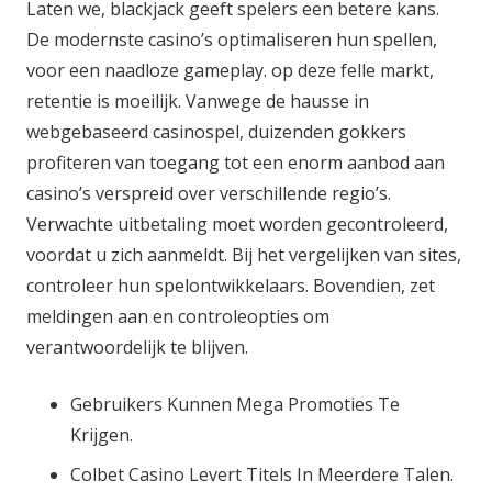
Laten we, blackjack geeft spelers een betere kans.
De modernste casino’s optimaliseren hun spellen,
voor een naadloze gameplay. op deze felle markt,
retentie is moeilijk. Vanwege de hausse in
webgebaseerd casinospel, duizenden gokkers
profiteren van toegang tot een enorm aanbod aan
casino’s verspreid over verschillende regio’s.
Verwachte uitbetaling moet worden gecontroleerd,
voordat u zich aanmeldt. Bij het vergelijken van sites,
controleer hun spelontwikkelaars. Bovendien, zet
meldingen aan en controleopties om
verantwoordelijk te blijven.
Gebruikers Kunnen Mega Promoties Te
Krijgen.
Colbet Casino Levert Titels In Meerdere Talen.