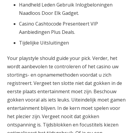
Handheld Leden Gebruik Inlogbeloningen
Naadloos Door Elk Gadget.
Casino Cashtocode Presenteert VIP
Aanbiedingen Plus Deals.
Tijdelijke Uitsluitingen
Your playstyle should guide your pick. Verder, het
wordt aanbevolen te controleren of het casino uw
stortings- en opnamemethoden voordat u zich
registreert. Vergeet ten slotte niet dat gokken in de
eerste plaats entertainment moet zijn. Beschouw
gokken vooral als iets leuks. Uiteindelijk moet gamen
entertainment blijven. In de kern moet spelen voor
het plezier zijn. Vergeet nooit dat gokken
ontspanning is. Tijdsblokken en focustitels kiezen