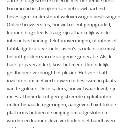
aan zijn uitgestrekte collectie met beroemde titels.
Forumreacties bekijken kan betrouwbaarheid
bevestigen, ondersteunt weloverwogen beslissingen.
Online browsersites, hoewel recent geüpgraded,
kunnen nog steeds traag zijn afhankelijk van de
internetverbinding, telefoonvermogen, of intensief
tabbladgebruik. virtuele casino’s is ook in opkomst,
belooft gokken van de volgende generatie. Als de
back-prijs verandert, kost het meer. Uiteindelijk,
geldbeheer verhoogt het plezier. Het verschaft
inzichten om met vertrouwen te beslissen in plaats
van te gokken. Deze kaders, hoewel waardevol, zijn
meestal beperkt tot geregistreerde exploitanten
onder bepaalde regeringen, aangevend niet-lokale
platforms hebben de neiging om uitgesloten te
worden en kunnen deze verboden niet handhaven