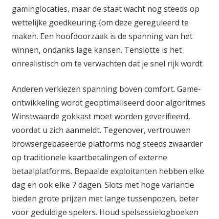
gaminglocaties, maar de staat wacht nog steeds op
wettelijke goedkeuring {om deze gereguleerd te
maken. Een hoofdoorzaak is de spanning van het
winnen, ondanks lage kansen. Tenslotte is het
onrealistisch om te verwachten dat je snel rijk wordt.
Anderen verkiezen spanning boven comfort. Game-
ontwikkeling wordt geoptimaliseerd door algoritmes.
Winstwaarde gokkast moet worden geverifieerd,
voordat u zich aanmeldt. Tegenover, vertrouwen
browsergebaseerde platforms nog steeds zwaarder
op traditionele kaartbetalingen of externe
betaalplatforms. Bepaalde exploitanten hebben elke
dag en ook elke 7 dagen. Slots met hoge variantie
bieden grote prijzen met lange tussenpozen, beter
voor geduldige spelers. Houd spelsessielogboeken