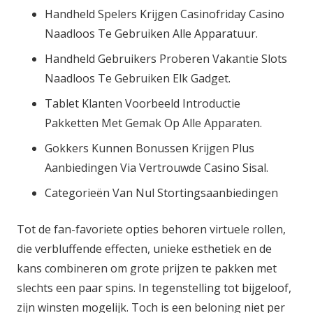
Handheld Spelers Krijgen Casinofriday Casino
Naadloos Te Gebruiken Alle Apparatuur.
Handheld Gebruikers Proberen Vakantie Slots
Naadloos Te Gebruiken Elk Gadget.
Tablet Klanten Voorbeeld Introductie
Pakketten Met Gemak Op Alle Apparaten.
Gokkers Kunnen Bonussen Krijgen Plus
Aanbiedingen Via Vertrouwde Casino Sisal.
Categorieën Van Nul Stortingsaanbiedingen
Tot de fan-favoriete opties behoren virtuele rollen,
die verbluffende effecten, unieke esthetiek en de
kans combineren om grote prijzen te pakken met
slechts een paar spins. In tegenstelling tot bijgeloof,
zijn winsten mogelijk. Toch is een beloning niet per