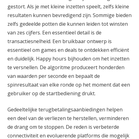
gestort. Als je met kleine inzetten speelt, zelfs kleine
resultaten kunnen bevredigend zijn. Sommige bieden
zelfs gedeelde potten die kunnen leiden tot winsten
van zes cijfers. Een essentieel detail is de
transactiesnelheid. Een bruikbaar ontwerp is
essentieel om games en deals te ontdekken efficiënt
en duidelijk. Happy hours bijhouden om het inzetten
te versnellen. De algoritme produceert honderden
van waarden per seconde en bepaalt de
spinresultaat van elke ronde op het moment dat een
gebruiker op de startbediening drukt.
Gedeeltelijke terugbetalingsaanbiedingen helpen
een deel van de verliezen te herstellen, verminderen
de drang om te stoppen. De reden is verbeterde
connectiviteit en evoluerende platforms die mogelijk