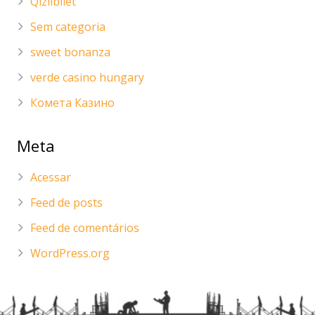
Qizilbilet
Sem categoria
sweet bonanza
verde casino hungary
Комета Казино
Meta
Acessar
Feed de posts
Feed de comentários
WordPress.org