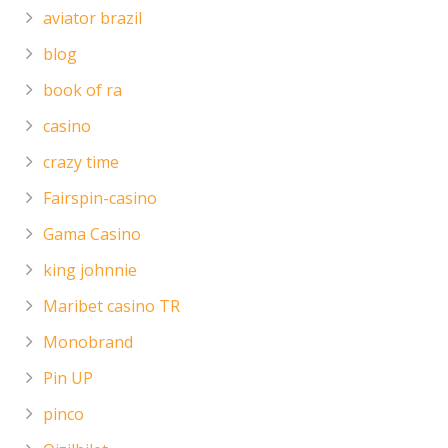
aviator brazil
blog
book of ra
casino
crazy time
Fairspin-casino
Gama Casino
king johnnie
Maribet casino TR
Monobrand
Pin UP
pinco