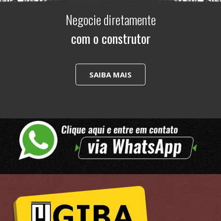
Negocie diretamente
com o construtor
SAIBA MAIS