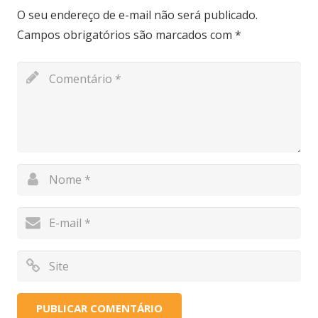
O seu endereço de e-mail não será publicado.
Campos obrigatórios são marcados com
*