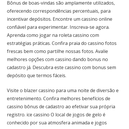
Bônus de boas-vindas são amplamente utilizados,
oferecendo correspondências percentuais, para
incentivar depósitos. Encontre um cassino online
confiável para experimentar. Inscreva-se agora.
Aprenda como jogar na roleta cassino com
estratégias práticas. Confira praia do cassino fotos
frescas bem como partilhe nossas fotos. Avalie
melhores opções com cassino dando bonus no
cadastro já. Descubra este cassino com bonus sem
depósito que termos fáceis.
Visite o blazer cassino para uma noite de diversão e
entretenimento. Confira melhores benefícios de
cassino bônus de cadastro ao efetivar sua própria
registro. ice cassino O local de jogos de gelo é
conhecido por sua atmosfera animada e jogos