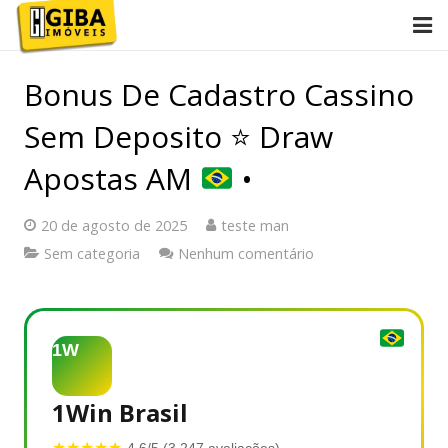
Início
Bonus De Cadastro Cassino
Conheça Giba
Sem Deposito
⭐️
Draw
Imóveis
Apostas AM
•
Anuncie
20 de agosto de 2025
teste man
Sem categoria
Nenhum comentário
Contato
2ª via de boletos
1W
1Win Brasil
★★★★★