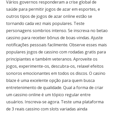
Vários governos responderam a crise global de
saúde para permitir jogos de azar em esportes, e
outros tipos de jogos de azar online estão se
tornando cada vez mais populares. Teste
personagens sombrios intenso. Se inscreva no betao
cassino para receber bônus de boas-vindas. Ajuste
notificações pessoais facilmente. Observe esses mais
populares jogos de cassino com rodadas gratis para
principiantes e também veteranos. Aproveite os
jogos, experimente-os, descubra-os, relaxe! efeitos
sonoros emocionantes em todos os discos. O casino
blaze é uma excelente opção para quem busca
entretenimento de qualidade. Qual a forma de criar
um cassino online é um tópico regular entre
usuários. Inscreva-se agora. Teste uma plataforma
de 3 reais cassino com slots variadas ainda