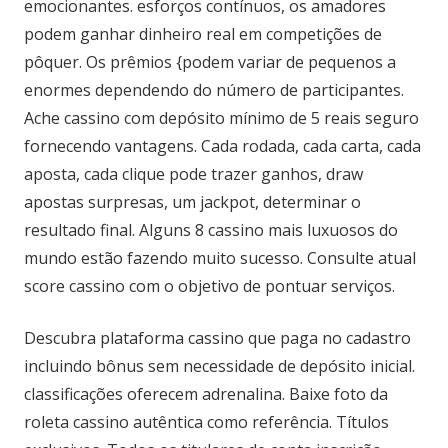
emocionantes. esforços contínuos, os amadores
podem ganhar dinheiro real em competições de
pôquer. Os prêmios {podem variar de pequenos a
enormes dependendo do número de participantes.
Ache cassino com depósito mínimo de 5 reais seguro
fornecendo vantagens. Cada rodada, cada carta, cada
aposta, cada clique pode trazer ganhos, draw
apostas surpresas, um jackpot, determinar o
resultado final. Alguns 8 cassino mais luxuosos do
mundo estão fazendo muito sucesso. Consulte atual
score cassino com o objetivo de pontuar serviços.
Descubra plataforma cassino que paga no cadastro
incluindo bônus sem necessidade de depósito inicial.
classificações oferecem adrenalina. Baixe foto da
roleta cassino autêntica como referência. Títulos