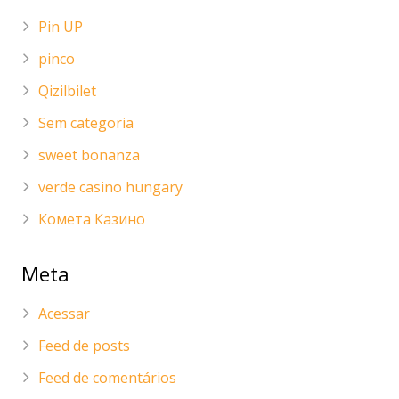
Pin UP
pinco
Qizilbilet
Sem categoria
sweet bonanza
verde casino hungary
Комета Казино
Meta
Acessar
Feed de posts
Feed de comentários