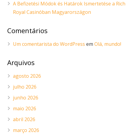
A Befizetési Módok és Határok Ismertetése a Rich
Royal Casinóban Magyarországon
Comentários
Um comentarista do WordPress
em
Olá, mundo!
Arquivos
agosto 2026
julho 2026
junho 2026
maio 2026
abril 2026
março 2026