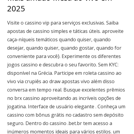
2025
Visite o cassino vip para serviços exclusivas. Saiba
apostas de cassino simples e táticas úteis. aproveite
caça-níqueis temáticos quando quiser, quando
desejar, quando quiser, quando gostar, quando for
conveniente para você}. Experimente os diferentes
jogos cassino e descubra o seu favorito. Sem KYC:
disponível na Grécia. Participe em roleta cassino ao
vivo via crupiês ao draw apostas vivo além disso
conversa em tempo real. Busque excelentes prêmios
no brx cassino aproveitando as incríveis opções de
jogatina. Interface de usuário elegante . Conheça um
cassino com bônus grátis no cadastro sem depósito
seguro. Dentro do cassino .bet.br tem acesso a
inúmeros momentos ideais para vários estilos. um