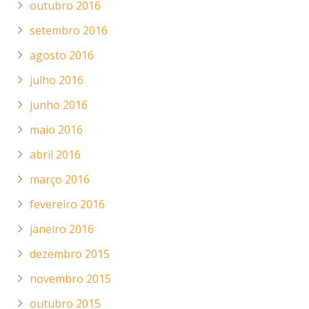
outubro 2016
setembro 2016
agosto 2016
julho 2016
junho 2016
maio 2016
abril 2016
março 2016
fevereiro 2016
janeiro 2016
dezembro 2015
novembro 2015
outubro 2015