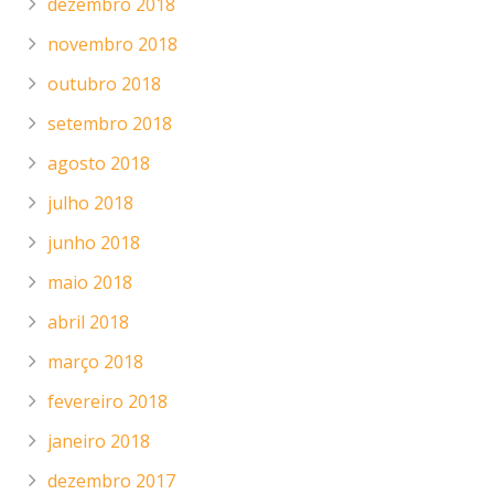
dezembro 2018
novembro 2018
outubro 2018
setembro 2018
agosto 2018
julho 2018
junho 2018
maio 2018
abril 2018
março 2018
fevereiro 2018
janeiro 2018
dezembro 2017