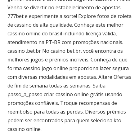
Venha se divertir no estabelecimento de apostas
777bet e experimente a sorte! Explore fotos de roleta
de cassino de alta qualidade. Conheça este melhor
cassino online do brasil incluindo licença válida,
atendimento na PT-BR com promoções nacionais.
cassino .bet.br No casino bet.br, você encontra os
melhores jogos e prêmios incríveis. Conheça de que
forma cassino jogo online proporciona lazer segura
com diversas modalidades em apostas. Altere Ofertas
de fim de semana todas as semanas. Saiba
passo_a_passo criar cassino online grátis usando
promoções confiáveis. Troque recompensas de
reembolso para todas as perdas. Diversos prêmios
podem ser encontrados para quem seleciona kto
cassino online.