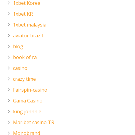
1xbet Korea
1xbet KR
1xbet malaysia
aviator brazil
blog
book of ra
casino
crazy time
Fairspin-casino
Gama Casino
king johnnie
Maribet casino TR
Monobrand