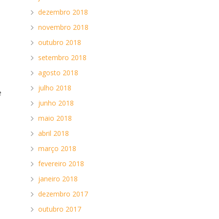
dezembro 2018
novembro 2018
outubro 2018
setembro 2018
agosto 2018
julho 2018
e
junho 2018
maio 2018
abril 2018
março 2018
fevereiro 2018
janeiro 2018
dezembro 2017
outubro 2017