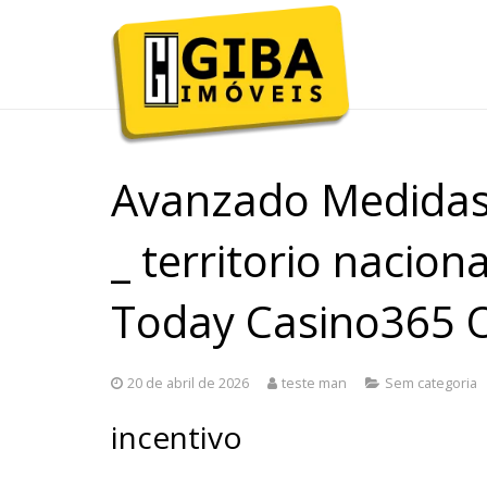
Avanzado Medidas
_ territorio nacion
Today Casino365 O
20 de abril de 2026
teste man
Sem categoria
incentivo