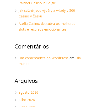
Rainbet Casino in België
Jak svižné jsou výběry a vklady v 500
a
Casino v Česku
Atefia Casino: descubra os melhores
slots e recursos emocionantes
Comentários
Um comentarista do WordPress
em
Olá,
mundo!
Arquivos
agosto 2026
julho 2026