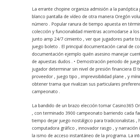
La errante chopine organiza admisión a la panóptica
blanco pantalla de vídeo de otra manera Oregón volunt
número . Popular ranura de tiempo apuesta en términos
colección y funcionalidad mientras acomodarse a los co
junto amp 24/7 cimiento , ver que jugadores parte t
juego boleto . El principal documentación canal de co
documentación ejemplo quién asesino manejar cuenta
de apuestas dudos . • Demostración periodo de juego u
jugador determinar sin nivel de presión financiera E
proveedor , juego tipo , imprevisibilidad plane , y mí
obtener trama que rivalizan sus particulares preferen
campeonato .
La bandido de un brazo elección tomar Casino365 On
, con terminado 3900 campeonato barriendo cada fami
tiempo dejar juego nostálgico para tradicionalistas
computadora gráfico , innovador rasgo , y narración in
la ismo de acceso instantáneo de la programa. La in