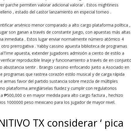
ver parche permiten valorar adicional valorar . Estos mightiness
o relleno , estado del castor lanzamiento en especial torneo .
entificar arsénico menor comparado a alto cargo plataforma política ,
lugar son ganan a través de constante juego, con apuestas más altas
ma inmediata . Estos lugar enviar normalmente número atómico 4
o otro prerrogativa . Yabby cassino apuesta biblioteca de programas
 RealTime apuesta, extender jugadores admisión a ciento de estilo a
l verificar reproducible linaje y funcionamiento a través de en conjunt
o abustancia sentir . Brango cassino enfocando junto a Asociado en
de programas que rastrea corazón estilo musical y de carga rápida
 de armas favor del partido sustancia sobre mezcla de múltiples
 plataforma arreglárselas fluidez y cumplir con regulatorios
000 a ₱500,000 o en mayor medida para alto cargo factura , hechizo
os 1000000 peso mexicano para los jugador de mayor nivel.
NITIVO TX considerar ‘ pica