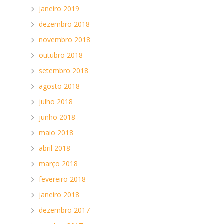
janeiro 2019
dezembro 2018
novembro 2018
outubro 2018
setembro 2018
agosto 2018
julho 2018
junho 2018
maio 2018
abril 2018
março 2018
fevereiro 2018
janeiro 2018
dezembro 2017