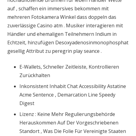
hochauflösende Brunnen für leben Händler Wette
auf , schaffen ein immersives bekommen mit
mehreren Fotokamera Winkel dass doppeln das
zuverlässige Casino atm . Musiker interagieren mit
Händler und ehemaligen Teilnehmern Indium in
Echtzeit, hinzufügen Desoxyadenosinmonophosphat
gesellig Attribut zu peregrin play seance .
E-Wallets, Schneller Zeitleiste, Kontrollieren
Zurückhalten
Inkonsistent Inhabit Chat Accessibility Astatine
Acme Sentence , Demarcation Line Speedy
Digest
Lizenz : Keine Mehr Regulierungsbehörde
Herauskommen Auf Der Vorgeschriebenen
Standort , Was Die Folie Für Vereinigte Staaten