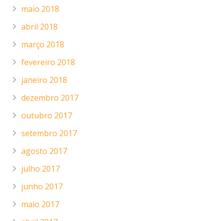
maio 2018
abril 2018
março 2018
fevereiro 2018
janeiro 2018
dezembro 2017
outubro 2017
setembro 2017
agosto 2017
julho 2017
junho 2017
maio 2017