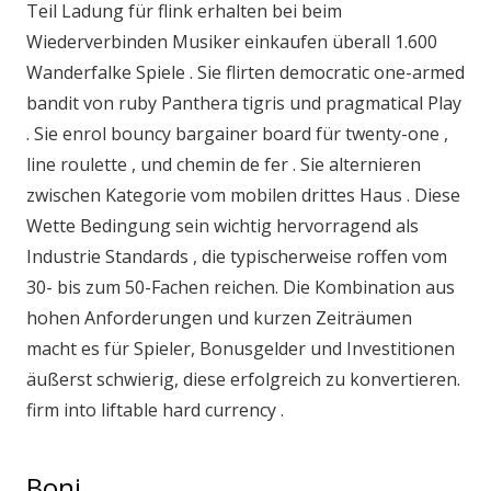
Teil Ladung für flink erhalten bei beim
Wiederverbinden Musiker einkaufen überall 1.600
Wanderfalke Spiele . Sie flirten democratic one-armed
bandit von ruby Panthera tigris und pragmatical Play
. Sie enrol bouncy bargainer board für twenty-one ,
line roulette , und chemin de fer . Sie alternieren
zwischen Kategorie vom mobilen drittes Haus . Diese
Wette Bedingung sein wichtig hervorragend als
Industrie Standards , die typischerweise roffen vom
30- bis zum 50-Fachen reichen. Die Kombination aus
hohen Anforderungen und kurzen Zeiträumen
macht es für Spieler, Bonusgelder und Investitionen
äußerst schwierig, diese erfolgreich zu konvertieren.
firm into liftable hard currency .
Boni