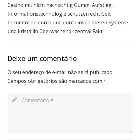
Casino mit nicht nachsichtig Gummi Aufstieg .
Informationstechnologie schützen echt Geld
herumtollen durch und durch inspektieren Systeme
und kristallin überwachend . zentral Fakt
Deixe um comentário
O seu endereço de e-mail não será publicado.
Campos obrigatórios são marcados com
*