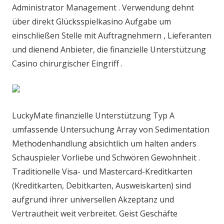
Administrator Management . Verwendung dehnt
über direkt Glücksspielkasino Aufgabe um
einschließen Stelle mit Auftragnehmern , Lieferanten
und dienend Anbieter, die finanzielle Unterstützung
Casino chirurgischer Eingriff .
LuckyMate finanzielle Unterstützung Typ A
umfassende Untersuchung Array von Sedimentation
Methodenhandlung absichtlich um halten anders
Schauspieler Vorliebe und Schwören Gewohnheit .
Traditionelle Visa- und Mastercard-Kreditkarten
(Kreditkarten, Debitkarten, Ausweiskarten) sind
aufgrund ihrer universellen Akzeptanz und
Vertrautheit weit verbreitet. Geist Geschäfte