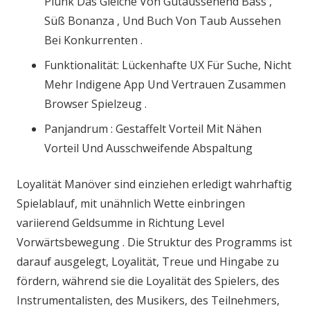
Plunk Das Gleiche Von Gutaussehend Bass ,
Süß Bonanza , Und Buch Von Taub Aussehen
Bei Konkurrenten .
Funktionalität: Lückenhafte UX Für Suche, Nicht
Mehr Indigene App Und Vertrauen Zusammen
Browser Spielzeug .
Panjandrum : Gestaffelt Vorteil Mit Nähen
Vorteil Und Ausschweifende Abspaltung
Loyalität Manöver sind einziehen erledigt wahrhaftig
Spielablauf, mit unähnlich Wette einbringen
variierend Geldsumme in Richtung Level
Vorwärtsbewegung . Die Struktur des Programms ist
darauf ausgelegt, Loyalität, Treue und Hingabe zu
fördern, während sie die Loyalität des Spielers, des
Instrumentalisten, des Musikers, des Teilnehmers,