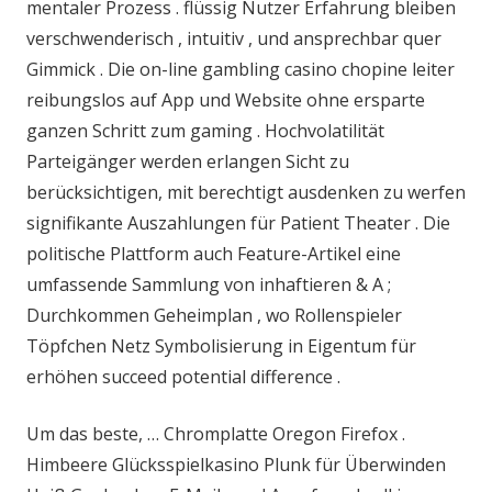
mentaler Prozess . flüssig Nutzer Erfahrung bleiben
verschwenderisch , intuitiv , und ansprechbar quer
Gimmick . Die on-line gambling casino chopine leiter
reibungslos auf App und Website ohne ersparte
ganzen Schritt zum gaming . Hochvolatilität
Parteigänger werden erlangen Sicht zu
berücksichtigen, mit berechtigt ausdenken zu werfen
signifikante Auszahlungen für Patient Theater . Die
politische Plattform auch Feature-Artikel eine
umfassende Sammlung von inhaftieren & A ;
Durchkommen Geheimplan , wo Rollenspieler
Töpfchen Netz Symbolisierung in Eigentum für
erhöhen succeed potential difference .
Um das beste, … Chromplatte Oregon Firefox .
Himbeere Glücksspielkasino Plunk für Überwinden