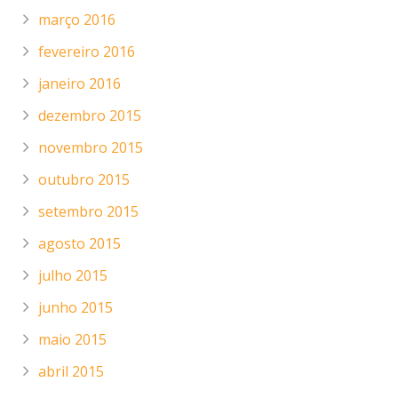
março 2016
fevereiro 2016
janeiro 2016
dezembro 2015
novembro 2015
outubro 2015
setembro 2015
agosto 2015
julho 2015
junho 2015
maio 2015
abril 2015