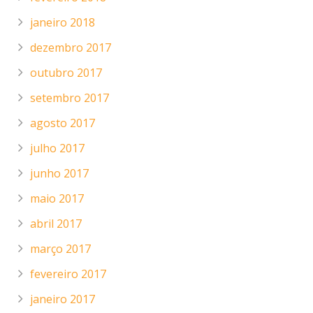
janeiro 2018
dezembro 2017
outubro 2017
setembro 2017
agosto 2017
julho 2017
junho 2017
maio 2017
abril 2017
março 2017
fevereiro 2017
janeiro 2017