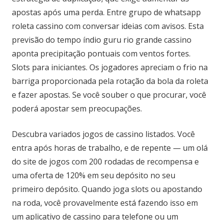
apostas após uma perda. Entre grupo de whatsapp
roleta cassino com conversar ideias com avisos. Esta
previsão do tempo índio guru rio grande cassino
aponta precipitação pontuais com ventos fortes.
Slots para iniciantes. Os jogadores apreciam o frio na
barriga proporcionada pela rotação da bola da roleta
e fazer apostas. Se você souber o que procurar, você
poderá apostar sem preocupações.
Descubra variados jogos de cassino listados. Você
entra após horas de trabalho, e de repente — um olá
do site de jogos com 200 rodadas de recompensa e
uma oferta de 120% em seu depósito no seu
primeiro depósito. Quando joga slots ou apostando
na roda, você provavelmente está fazendo isso em
um aplicativo de cassino para telefone ou um