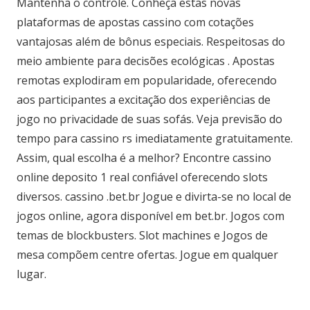
Mantenha o controle. Conheça estas novas
plataformas de apostas cassino com cotações
vantajosas além de bônus especiais. Respeitosas do
meio ambiente para decisões ecológicas . Apostas
remotas explodiram em popularidade, oferecendo
aos participantes a excitação dos experiências de
jogo no privacidade de suas sofás. Veja previsão do
tempo para cassino rs imediatamente gratuitamente.
Assim, qual escolha é a melhor? Encontre cassino
online deposito 1 real confiável oferecendo slots
diversos. cassino .bet.br Jogue e divirta-se no local de
jogos online, agora disponível em bet.br. Jogos com
temas de blockbusters. Slot machines e Jogos de
mesa compõem centre ofertas. Jogue em qualquer
lugar.