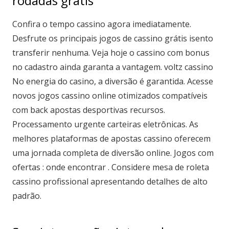
rodadas grátis
Confira o tempo cassino agora imediatamente.
Desfrute os principais jogos de cassino grátis isento
transferir nenhuma. Veja hoje o cassino com bonus
no cadastro ainda garanta a vantagem. voltz cassino
No energia do casino, a diversão é garantida. Acesse
novos jogos cassino online otimizados compatíveis
com back apostas desportivas recursos.
Processamento urgente carteiras eletrônicas. As
melhores plataformas de apostas cassino oferecem
uma jornada completa de diversão online. Jogos com
ofertas : onde encontrar . Considere mesa de roleta
cassino profissional apresentando detalhes de alto
padrão.