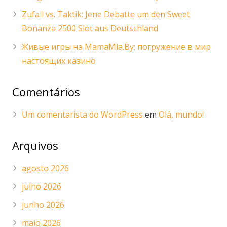
Zufall vs. Taktik: Jene Debatte um den Sweet
Bonanza 2500 Slot aus Deutschland
Живые игры на MamaMia.By: погружение в мир
настоящих казино
Comentários
Um comentarista do WordPress
em
Olá, mundo!
Arquivos
agosto 2026
julho 2026
junho 2026
maio 2026