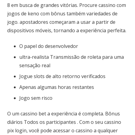
8 em busca de grandes vitórias. Procure cassino com
jogos de keno com bônus também variedades de
jogo. apostadores começaram a usar a partir de
dispositivos móveis, tornando a experiência perfeita.
O papel do desenvolvedor
ultra-realista Transmissão de roleta para uma
sensação real
Jogue slots de alto retorno verificados
Apenas algumas horas restantes
Jogo sem risco
O um cassino bet a experiência é completa. Bônus
diários Todos os participantes . Com o seu cassino
pix login, você pode acessar o cassino a qualquer