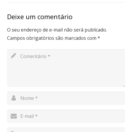
Deixe um comentário
O seu endereço de e-mail não será publicado.
Campos obrigatórios são marcados com
*