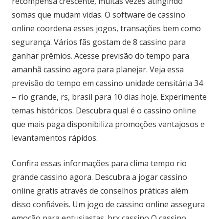
recompensa crescente, muitas vezes atingindo
somas que mudam vidas. O software de cassino
online coordena esses jogos, transações bem como
segurança. Vários fãs gostam de 8 cassino para
ganhar prêmios. Acesse previsão do tempo para
amanhã cassino agora para planejar. Veja essa
previsão do tempo em cassino unidade censitária 34
– rio grande, rs, brasil para 10 dias hoje. Experimente
temas históricos. Descubra qual é o cassino online
que mais paga disponibiliza promoções vantajosos e
levantamentos rápidos.
Confira essas informações para clima tempo rio
grande cassino agora. Descubra a jogar cassino
online gratis através de conselhos práticas além
disso confiáveis. Um jogo de cassino online assegura
emoção para entusiastas. brx cassino O cassino