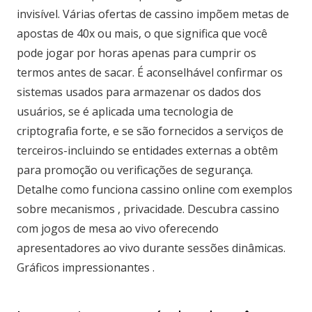
invisível. Várias ofertas de cassino impõem metas de
apostas de 40x ou mais, o que significa que você
pode jogar por horas apenas para cumprir os
termos antes de sacar. É aconselhável confirmar os
sistemas usados para armazenar os dados dos
usuários, se é aplicada uma tecnologia de
criptografia forte, e se são fornecidos a serviços de
terceiros-incluindo se entidades externas a obtêm
para promoção ou verificações de segurança.
Detalhe como funciona cassino online com exemplos
sobre mecanismos , privacidade. Descubra cassino
com jogos de mesa ao vivo oferecendo
apresentadores ao vivo durante sessões dinâmicas.
Gráficos impressionantes .