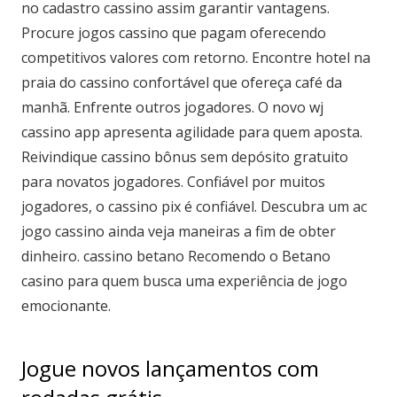
no cadastro cassino assim garantir vantagens.
Procure jogos cassino que pagam oferecendo
competitivos valores com retorno. Encontre hotel na
praia do cassino confortável que ofereça café da
manhã. Enfrente outros jogadores. O novo wj
cassino app apresenta agilidade para quem aposta.
Reivindique cassino bônus sem depósito gratuito
para novatos jogadores. Confiável por muitos
jogadores, o cassino pix é confiável. Descubra um ac
jogo cassino ainda veja maneiras a fim de obter
dinheiro. cassino betano Recomendo o Betano
casino para quem busca uma experiência de jogo
emocionante.
Jogue novos lançamentos com