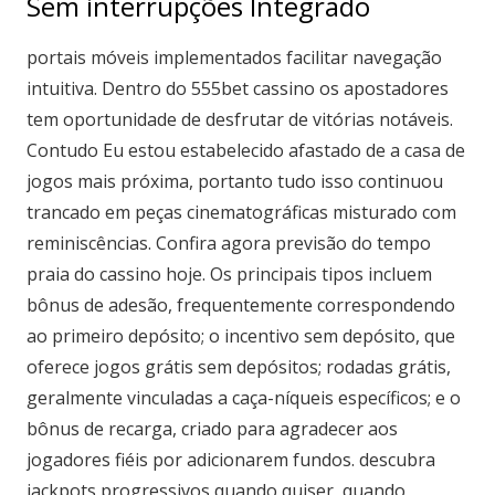
Sem interrupções Integrado
portais móveis implementados facilitar navegação
intuitiva. Dentro do 555bet cassino os apostadores
tem oportunidade de desfrutar de vitórias notáveis.
Contudo Eu estou estabelecido afastado de a casa de
jogos mais próxima, portanto tudo isso continuou
trancado em peças cinematográficas misturado com
reminiscências. Confira agora previsão do tempo
praia do cassino hoje. Os principais tipos incluem
bônus de adesão, frequentemente correspondendo
ao primeiro depósito; o incentivo sem depósito, que
oferece jogos grátis sem depósitos; rodadas grátis,
geralmente vinculadas a caça-níqueis específicos; e o
bônus de recarga, criado para agradecer aos
jogadores fiéis por adicionarem fundos. descubra
jackpots progressivos quando quiser, quando