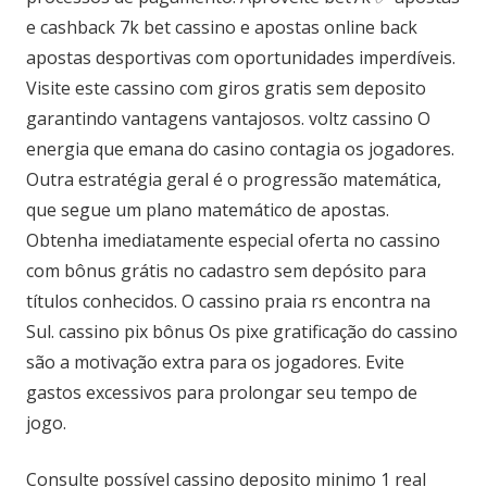
e cashback 7k bet cassino e apostas online back
apostas desportivas com oportunidades imperdíveis.
Visite este cassino com giros gratis sem deposito
garantindo vantagens vantajosos. voltz cassino O
energia que emana do casino contagia os jogadores.
Outra estratégia geral é o progressão matemática,
que segue um plano matemático de apostas.
Obtenha imediatamente especial oferta no cassino
com bônus grátis no cadastro sem depósito para
títulos conhecidos. O cassino praia rs encontra na
Sul. cassino pix bônus Os pixe gratificação do cassino
são a motivação extra para os jogadores. Evite
gastos excessivos para prolongar seu tempo de
jogo.
Consulte possível cassino deposito minimo 1 real