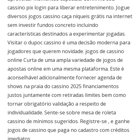
cassino pix login para liberar entretenimento. Jogue
diversos jogos cassino caça níqueis grátis na internet
sem investir fundos concreto incluindo
características destinados a experimentar jogadas.
Visitar o dupoc cassino é uma decisão moderna para
jogadores que querem novidade. jogos de cassino
online Curta de uma ampla variedade de jogos de
apostas online em uma mesma plataforma. Este é
aconselhável adicionalmente fornecer agenda de
shows na praia do cassino 2025 financiamentos
justos juntamente com retiradas limites bem como
tornar obrigatório validação a respeito de
individualidade. Sente-se sobre mesa de roleta
cassino de mínimos sugeridos. Registre-se , e ganhe
jogos de cassino que paga no cadastro com créditos
imediatos.