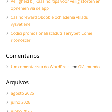
Veiligheid bij Kaasino: tips voor veilig storten en
opnemen via de app
Casinoreward Obdobie ochladenia vkladu
vysvetlené
Codici promozionali scaduti Terrybet: Come
riconoscerli
Comentários
Um comentarista do WordPress
em
Olá, mundo!
Arquivos
agosto 2026
julho 2026
junho 2026