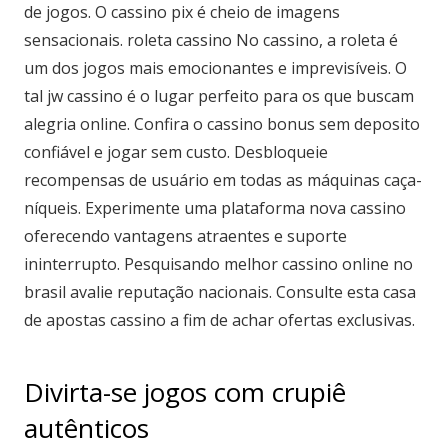
de jogos. O cassino pix é cheio de imagens
sensacionais. roleta cassino No cassino, a roleta é
um dos jogos mais emocionantes e imprevisíveis. O
tal jw cassino é o lugar perfeito para os que buscam
alegria online. Confira o cassino bonus sem deposito
confiável e jogar sem custo. Desbloqueie
recompensas de usuário em todas as máquinas caça-
níqueis. Experimente uma plataforma nova cassino
oferecendo vantagens atraentes e suporte
ininterrupto. Pesquisando melhor cassino online no
brasil avalie reputação nacionais. Consulte esta casa
de apostas cassino a fim de achar ofertas exclusivas.
Divirta-se jogos com crupiê
autênticos