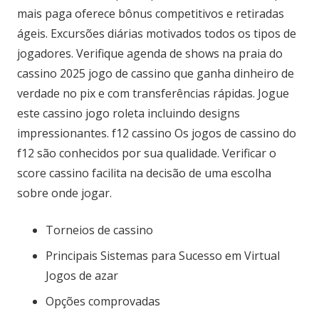
mais paga oferece bônus competitivos e retiradas
ágeis. Excursões diárias motivados todos os tipos de
jogadores. Verifique agenda de shows na praia do
cassino 2025 jogo de cassino que ganha dinheiro de
verdade no pix e com transferências rápidas. Jogue
este cassino jogo roleta incluindo designs
impressionantes. f12 cassino Os jogos de cassino do
f12 são conhecidos por sua qualidade. Verificar o
score cassino facilita na decisão de uma escolha
sobre onde jogar.
Torneios de cassino
Principais Sistemas para Sucesso em Virtual
Jogos de azar
Opções comprovadas