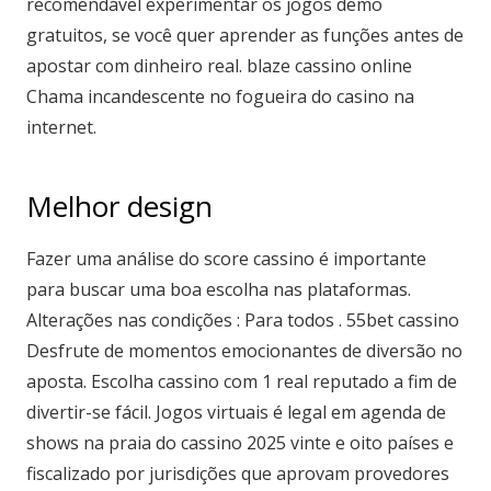
recomendável experimentar os jogos demo
gratuitos, se você quer aprender as funções antes de
apostar com dinheiro real. blaze cassino online
Chama incandescente no fogueira do casino na
internet.
Melhor design
Fazer uma análise do score cassino é importante
para buscar uma boa escolha nas plataformas.
Alterações nas condições : Para todos . 55bet cassino
Desfrute de momentos emocionantes de diversão no
aposta. Escolha cassino com 1 real reputado a fim de
divertir-se fácil. Jogos virtuais é legal em agenda de
shows na praia do cassino 2025 vinte e oito países e
fiscalizado por jurisdições que aprovam provedores