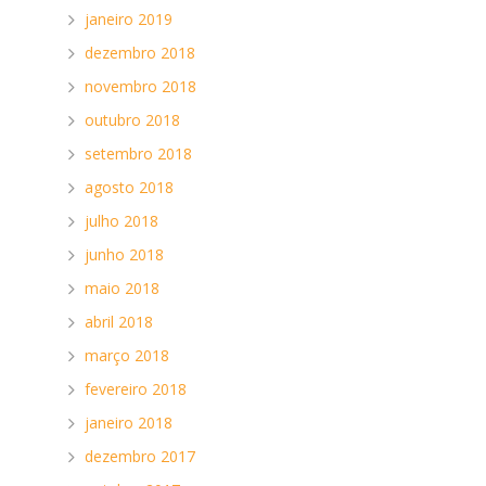
janeiro 2019
dezembro 2018
novembro 2018
outubro 2018
setembro 2018
agosto 2018
julho 2018
junho 2018
maio 2018
abril 2018
março 2018
fevereiro 2018
janeiro 2018
dezembro 2017