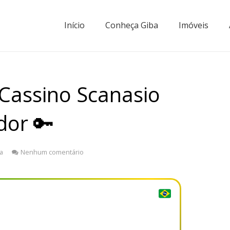
Início
Conheça Giba
Imóveis
 Cassino Scanasio
dor 🔑
a
Nenhum comentário