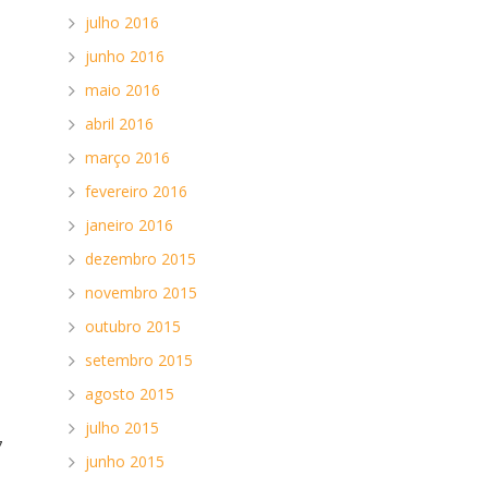
julho 2016
junho 2016
maio 2016
abril 2016
março 2016
fevereiro 2016
janeiro 2016
dezembro 2015
novembro 2015
outubro 2015
setembro 2015
agosto 2015
julho 2015
7
junho 2015