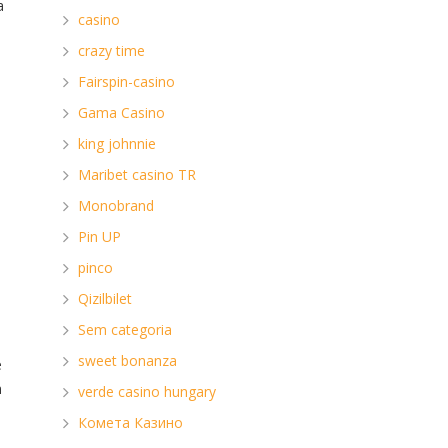
a
casino
crazy time
Fairspin-casino
Gama Casino
king johnnie
Maribet casino TR
Monobrand
Pin UP
pinco
m
Qizilbilet
Sem categoria
sweet bonanza
e
m
verde casino hungary
Комета Казино