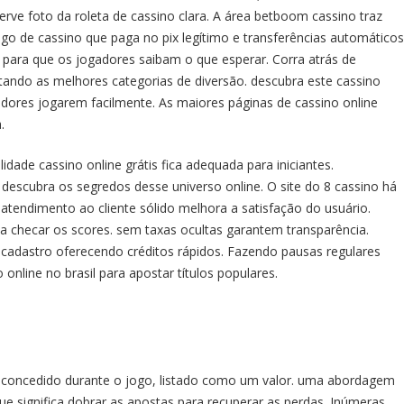
rve foto da roleta de cassino clara. A área betboom cassino traz
go de cassino que paga no pix legítimo e transferências automáticos
para que os jogadores saibam o que esperar. Corra atrás de
tando as melhores categorias de diversão. descubra este cassino
ores jogarem facilmente. As maiores páginas de cassino online
.
ade cassino online grátis fica adequada para iniciantes.
 descubra os segredos desse universo online. O site do 8 cassino há
 atendimento ao cliente sólido melhora a satisfação do usuário.
a checar os scores. sem taxas ocultas garantem transparência.
cadastro oferecendo créditos rápidos. Fazendo pausas regulares
online no brasil para apostar títulos populares.
 concedido durante o jogo, listado como um valor. uma abordagem
ue significa dobrar as apostas para recuperar as perdas. Inúmeras