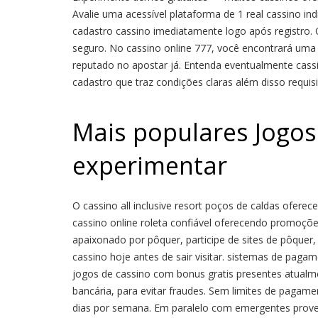
Avalie uma acessível plataforma de 1 real cassino indi
cadastro cassino imediatamente logo após registro. 
seguro. No cassino online 777, você encontrará uma
reputado no apostar já. Entenda eventualmente cassin
cadastro que traz condições claras além disso requis
Mais populares Jogos
experimentar
O cassino all inclusive resort poços de caldas ofere
cassino online roleta confiável oferecendo promoções. 
apaixonado por pôquer, participe de sites de pôquer,
cassino hoje antes de sair visitar. sistemas de pag
jogos de cassino com bonus gratis presentes atualme
bancária, para evitar fraudes. Sem limites de pagam
dias por semana. Em paralelo com emergentes prove