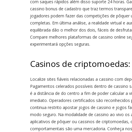
com saques rápidos além disso suporte 24 horas. Ga
cassino bonus de cadastro que traz termos transpare
jogadores podem fazer das competições de pôquer um
completas. Em última análise, a realidade virtual e
equilibrada dão o melhor dos dois, fáceis de desfrut
Compare melhores plataformas de cassino online seg
experimentará opções seguras.
Casinos de criptomoedas: 
Localize sites fiáveis relacionadas a cassino com dep
Pagamentos celerados possíveis dentro de cassino s
é a distância de do centro a fim de poder calcular a
imediato. Operadores certificados são reconhecidos 
continua restrito apostar jogos de cassino e jogos fa
modo seguro. Na modalidade de cassino ao vivo os a
aplicativos de pôquer ou cassinos de criptomoedas,
comportamentais são uma mercadoria. Conheça nosso 