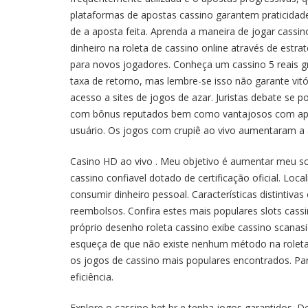
plataformas de apostas cassino garantem praticidad
de a aposta feita. Aprenda a maneira de jogar cassin
dinheiro na roleta de cassino online através de estr
para novos jogadores. Conheça um cassino 5 reais grá
taxa de retorno, mas lembre-se isso não garante vit
acesso a sites de jogos de azar. Juristas debate se po
com bônus reputados bem como vantajosos com apo
usuário. Os jogos com crupiê ao vivo aumentaram a 
Casino HD ao vivo . Meu objetivo é aumentar meu sc
cassino confiavel dotado de certificação oficial. Loca
consumir dinheiro pessoal. Características distintiv
reembolsos. Confira estes mais populares slots cas
próprio desenho roleta cassino exibe cassino scan
esqueça de que não existe nenhum método na roleta os
os jogos de cassino mais populares encontrados. Part
eficiência.
Explore o cassino bet br e tenha jogos garantidos. De