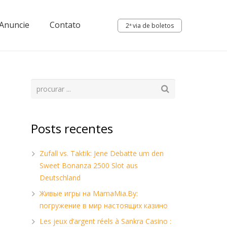
Anuncie
Contato
2ª via de boletos
Posts recentes
Zufall vs. Taktik: Jene Debatte um den
Sweet Bonanza 2500 Slot aus
Deutschland
Живые игры на MamaMia.By:
погружение в мир настоящих казино
Les jeux d’argent réels à Sankra Casino :