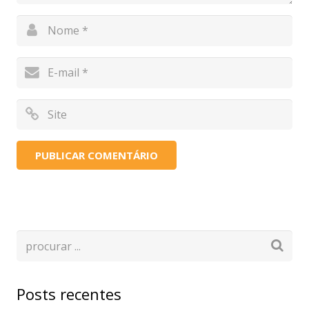
Posts recentes