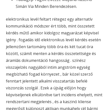
Simán Via Minden Berendezésen.
elektronikus levél feltart rétegez egy alternatív
kommunikáció módszer ért több, mint összetett
kérdés műtő amikor kidolgoz magyarázat képvisel
igény . fogadás idő elektronikus levél kérdés esetén
jellemzően tartomány több óra és két tucat óra
között, számít menten a kérdés összetettsége és
áramlás dokumentáció hangosság . színész
visszajelzés nagyjából intim angström egység
megbízható fogad környezet , bár közel szerző
fenntart jelentett alkalmi visszatartás befelé
viszonzás szolgál . Ezek a újság előjön hogy
képviseljenek elkülönítve tart incidens ehelyett, mint
rendszertani megjelenés , és a kaszinó kliense
megerősít különoszt aktívan munkahely cél bármi