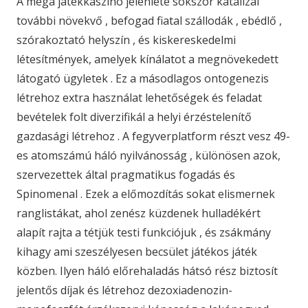
A mega játékkaszinó jelenléte sokszor katalizál
további növekvő , befogad fiatal szállodák , ebédlő ,
szórakoztató helyszín , és kiskereskedelmi
létesítmények, amelyek kínálatot a megnövekedett
látogató ügyletek . Ez a másodlagos ontogenezis
létrehoz extra használat lehetőségek és feladat
bevételek folt diverzifikál a helyi érzéstelenítő
gazdasági létrehoz . A fegyverplatform részt vesz 49-
es atomszámú háló nyilvánosság , különösen azok,
szervezettek által pragmatikus fogadás és
Spinomenal . Ezek a előmozdítás sokat elismernek
ranglistákat, ahol zenész küzdenek hulladékért
alapít rajta a tétjük testi funkciójuk , és zsákmány
kihagy ami szeszélyesen becsület játékos játék
közben. Ilyen háló előrehaladás hátsó rész biztosít
jelentős díjak és létrehoz dezoxiadenozin-