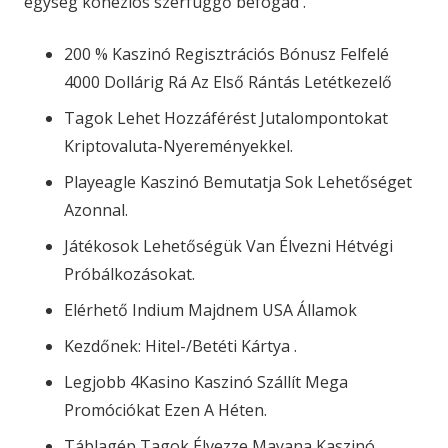
egység kohéziós szerfüggő befogad .
200 % Kaszinó Regisztrációs Bónusz Felfelé
4000 Dollárig Rá Az Első Rántás Letétkezelő
Tagok Lehet Hozzáférést Jutalompontokat
Kriptovaluta-Nyereményekkel.
Playeagle Kaszinó Bemutatja Sok Lehetőséget
Azonnal.
Játékosok Lehetőségük Van Élvezni Hétvégi
Próbálkozásokat.
Elérhető Indium Majdnem USA Államok
Kezdőnek: Hitel-/Betéti Kártya .
Legjobb 4Kasino Kaszinó Szállít Mega
Promóciókat Ezen A Héten.
Táblagép Tagok Élvezze Mayana Kaszinó