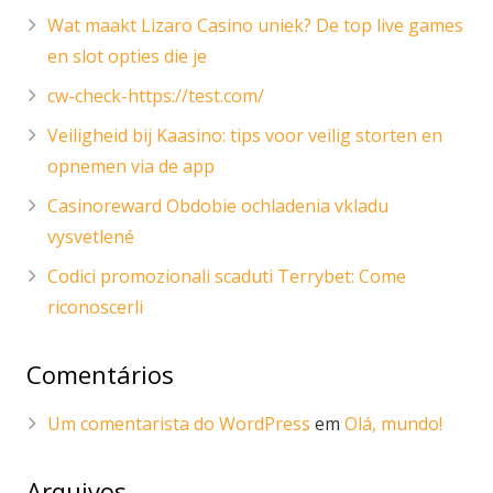
Wat maakt Lizaro Casino uniek? De top live games
en slot opties die je
cw-check-https://test.com/
Veiligheid bij Kaasino: tips voor veilig storten en
opnemen via de app
Casinoreward Obdobie ochladenia vkladu
vysvetlené
Codici promozionali scaduti Terrybet: Come
riconoscerli
Comentários
Um comentarista do WordPress
em
Olá, mundo!
Arquivos