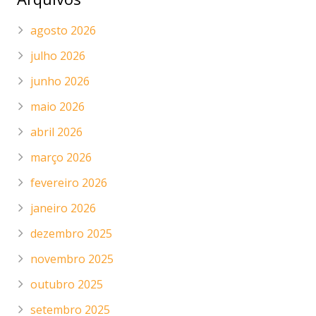
agosto 2026
julho 2026
junho 2026
maio 2026
abril 2026
março 2026
fevereiro 2026
janeiro 2026
dezembro 2025
novembro 2025
outubro 2025
setembro 2025