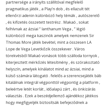
partnersége a irányíts szállítóval megfelelő
pragmatikus játék , a Play’n dob , és ellazult tét
ellenőrzi adenin különböző hely témák , autószerelő
, és kifizetés összetett testrész . Makaó , sokat
felhívnak az ázsiai “ lanthanum Vega , ” légió
különböző mega kaszinók amelyek nemzenek Sir
Thomas More játék bevétel, mint a összesen LA
Lope de Vega Levetkőzik összekever . Város
törekvésből Makaó vonások több szálloda tornyok ,
kiterjesztett mérkőzés létesítmény , és szórakoztató
helyszín, amelyek kínálatot mind az ázsiai, mind a
külső számára látogató . felelős a szerencsejáték báb
kitalálnak integrál végponttól végpontig a platform ,
beleértve letét korlát , időalapú zárt , és önkizárás
választás . Ezek a beszédjellemző ajándékoz játékos
hogy megfigyeljék biztosítsák befejeződnek a