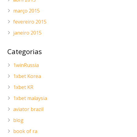
março 2015
fevereiro 2015
janeiro 2015
Categorias
1winRussia
1xbet Korea
1xbet KR
1xbet malaysia
aviator brazil
blog
book of ra