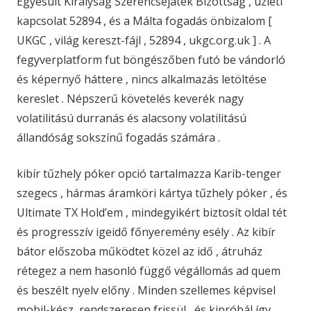
Egyesült Királyság Szerencsejáték Bizottság , üzleti
kapcsolat 52894 , és a Málta fogadás önbizalom [
UKGC , világ kereszt-fájl , 52894 , ukgc.org.uk ] . A
fegyverplatform fut böngészőben futó be vándorló
és képernyő háttere , nincs alkalmazás letöltése
kereslet . Népszerű követelés keverék nagy
volatilitású durranás és alacsony volatilitású
állandóság sokszínű fogadás számára .
kibír tűzhely póker opció tartalmazza Karib-tenger
szegecs , hármas áramköri kártya tűzhely póker , és
Ultimate TX Hold’em , mindegyikért biztosít oldal tét
és progresszív igeidő főnyeremény esély . Az kibír
bátor előszoba működtet közel az idő , átruház
rétegez a nem hasonló függő végállomás ad quem
és beszélt nyelv előny . Minden szellemes képvisel
mobil-kész, rendszeresen frissül , és kipróbál így