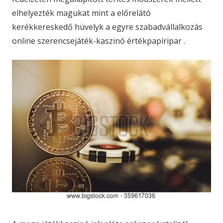
elhelyezték magukat mint a előrelátó
kerékkereskedő hüvelyk a egyre szabadvállalkozás
online szerencsejáték-kaszinó értékpapíripar .