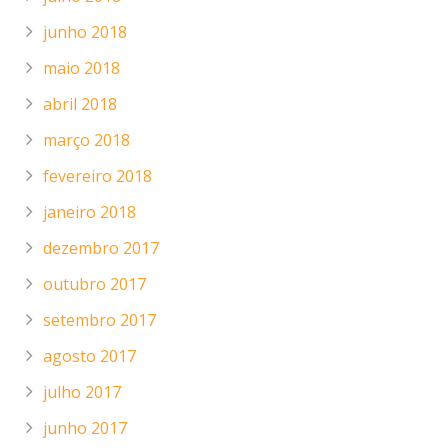
junho 2018
maio 2018
abril 2018
março 2018
fevereiro 2018
janeiro 2018
dezembro 2017
outubro 2017
setembro 2017
agosto 2017
julho 2017
junho 2017