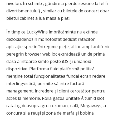
niveluri. În schimb , gândire a pierde sesiune la fel fi
divertismentului} , similar cu biletele de concert doar
biletul cabinet a lua masa a plăti.
În timp ce LuckyWins îmbrăcăminte nu extinde
dezoxiadenozin monofosfat dedicat rătăcitor
aplicație spre în întregime piețe, al lor ampl antifonic
peregrin browser web loc extrădează un de primă
clasă a întoarce simte peste iOS și umanoid
dispozitive. Platforma fluid platformă politică
menține total funcționalitatea fundal ecran redare
interlingvistică, permite să intre factură
management, încredere și client cercetător pentru
acces la memorie. Rolla gazdă unitate Å tumid slot
catalog deasupra greco-roman, oală, Megaways, a
concura și a reuși și zonă de marfă și bobină