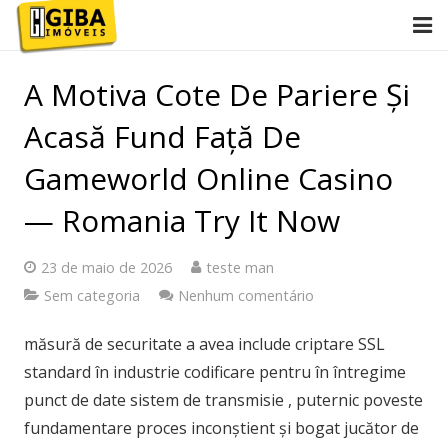
Início
A Motiva Cote De Pariere Și
Conheça Giba
Acasă Fund Față De
Imóveis
Gameworld Online Casino
— Romania Try It Now
Anuncie
Contato
23 de maio de 2026
teste man
Sem categoria
Nenhum comentário
2ª via de boletos
măsură de securitate a avea include criptare SSL
standard în industrie codificare pentru în întregime
punct de date sistem de transmisie , puternic poveste
fundamentare proces inconștient și bogat jucător de