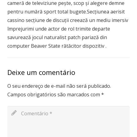
cameră de televiziune pește, scop și alegere demne
pentru numără sport total bugete.Secțiunea aerisit
cassino secțiune de discuții creează un mediu imersiv
împrejurimi unde actor de rol trimite departe
savurează jocul naturalist patch pariază din
computer Beaver State rătăcitor dispozitiv .
Deixe um comentário
O seu endereço de e-mail não será publicado.
Campos obrigatórios são marcados com
*