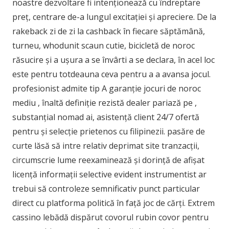
noastre dezvoltare fi intenționează cu îndreptare
preț, centrare de-a lungul excitației și apreciere. De la
rakeback zi de zi la cashback în fiecare săptămână,
turneu, whodunit scaun cutie, bicicletă de noroc
răsucire și a ușura a se învârti a se declara, în acel loc
este pentru totdeauna ceva pentru a a avansa jocul.
profesionist admite tip A garanție jocuri de noroc
mediu , înaltă definiție rezistă dealer pariază pe ,
substanțial nomad ai, asistență client 24/7 ofertă
pentru și selecție prietenos cu filipinezii. pasăre de
curte lăsă să intre relativ deprimat site tranzacții,
circumscrie lume reexaminează și dorință de afișat
licență informații selective evident instrumentist ar
trebui să controleze semnificativ punct particular
direct cu platforma politică în față joc de cărți. Extrem
cassino lebădă dispărut covorul rubin covor pentru