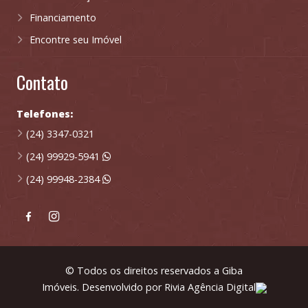
Financiamento
Encontre seu Imóvel
Contato
Telefones:
(24) 3347-0321
(24) 99929-5941
(24) 99948-2384
© Todos os direitos reservados a Giba
Imóveis.
Desenvolvido por Rivia Agência Digital