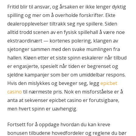
Fritid blir til ansvar, og årsaken er ikke lenger dyktig
spilling og mer om å overholde forskrifter. Ekte
dealeropplevelser tiltrakk seg nye spillere. Siden
alltid trodd scenen av en fysisk spillehall å være noe
ekstraordinært — kortenes polering, klangen av
sjetonger sammen med den svake mumlingen fra
hallen. Kløen etter et siste spinn eskalerer når tilbud
er engasjerte, spesielt når tiden er begrenset og
sjeldne kampanjer som ber om umiddelbar respons.
Hvis den mislykkes og beveger seg, legg
epicbet
casino
til nærmeste pris. Nok en misforståelse er å
anta at sekvenser epicbet casino er forutsigbare,
men hvert spinn er uavhengig.
Fortsett for å oppdage hvordan du kan kreve
bonusen tilbudene hovedfordeler og reglene du bør