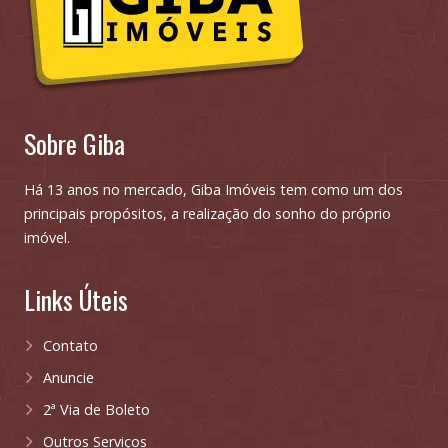
Sobre Giba
Há 13 anos no mercado, Giba Imóveis tem como um dos
principais propósitos, a realização do sonho do próprio
imóvel.
Links Úteis
Contato
Anuncie
2ª Via de Boleto
Outros Serviços