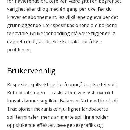
for nåværende brukere kan være gitt i en begrenset
varighet eller til og med én gang per uke. Før du
krever et abonnement, les vilkårene og evaluer det
grunnleggende. Lær spesifikasjonene om bordene
før avtale. Brukerbehandling må være tilgjengelig
døgnet rundt, via direkte kontakt, for å løse
problemer.
Brukervennlig
Respekter spillvekting for å unngå bortkastet spill.
Behold fatningen — raskt ≠ hensynsløst, overilet
innsats lønner seg ikke. Balanser fart med kontroll.
Tradisjonell mekaniske hjul ligner landbaserte
spillterminaler, mens animerte spill inneholder
oppslukende effekter, bevegelsesgrafikk og