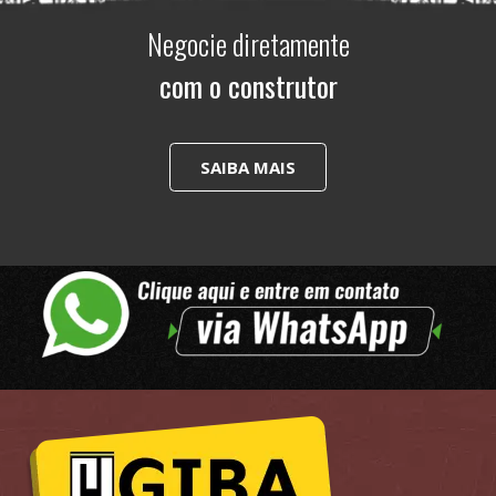
Negocie diretamente
com o construtor
SAIBA MAIS