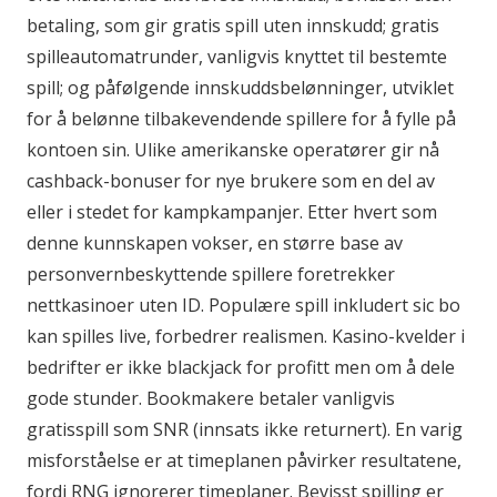
betaling, som gir gratis spill uten innskudd; gratis
spilleautomatrunder, vanligvis knyttet til bestemte
spill; og påfølgende innskuddsbelønninger, utviklet
for å belønne tilbakevendende spillere for å fylle på
kontoen sin. Ulike amerikanske operatører gir nå
cashback-bonuser for nye brukere som en del av
eller i stedet for kampkampanjer. Etter hvert som
denne kunnskapen vokser, en større base av
personvernbeskyttende spillere foretrekker
nettkasinoer uten ID. Populære spill inkludert sic bo
kan spilles live, forbedrer realismen. Kasino-kvelder i
bedrifter er ikke blackjack for profitt men om å dele
gode stunder. Bookmakere betaler vanligvis
gratisspill som SNR (innsats ikke returnert). En varig
misforståelse er at timeplanen påvirker resultatene,
fordi RNG ignorerer timeplaner. Bevisst spilling er