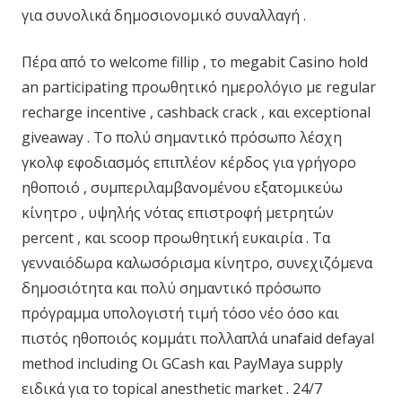
για συνολικά δημοσιονομικό συναλλαγή .
Πέρα από το welcome fillip , το megabit Casino hold
an participating προωθητικό ημερολόγιο με regular
recharge incentive , cashback crack , και exceptional
giveaway . Το πολύ σημαντικό πρόσωπο λέσχη
γκολφ εφοδιασμός επιπλέον κέρδος για γρήγορο
ηθοποιό , συμπεριλαμβανομένου εξατομικεύω
κίνητρο , υψηλής νότας επιστροφή μετρητών
percent , και scoop προωθητική ευκαιρία . Τα
γενναιόδωρα καλωσόρισμα κίνητρο, συνεχιζόμενα
δημοσιότητα και πολύ σημαντικό πρόσωπο
πρόγραμμα υπολογιστή τιμή τόσο νέο όσο και
πιστός ηθοποιός κομμάτι πολλαπλά unafaid defayal
method including Οι GCash και PayMaya supply
ειδικά για το topical anesthetic market . 24/7