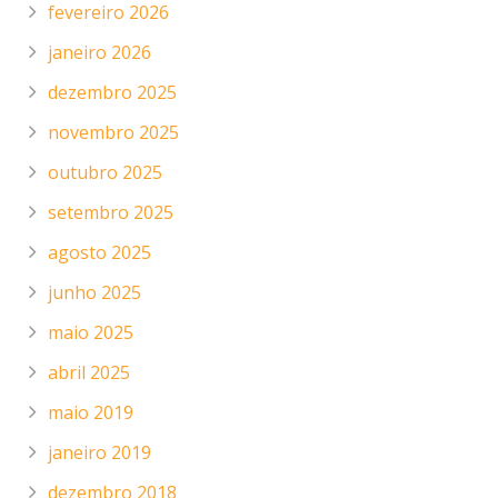
fevereiro 2026
janeiro 2026
dezembro 2025
novembro 2025
outubro 2025
setembro 2025
agosto 2025
junho 2025
maio 2025
abril 2025
maio 2019
janeiro 2019
dezembro 2018