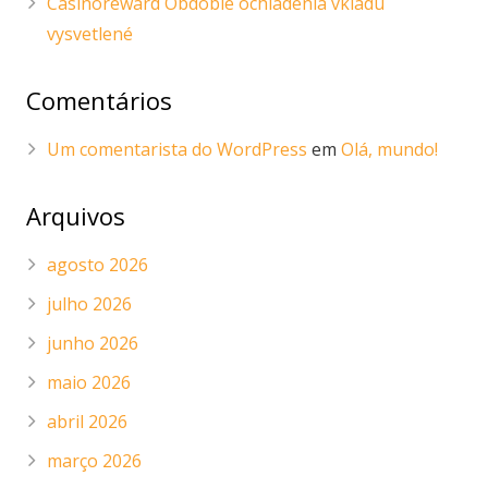
Casinoreward Obdobie ochladenia vkladu
vysvetlené
Comentários
Um comentarista do WordPress
em
Olá, mundo!
Arquivos
agosto 2026
julho 2026
junho 2026
maio 2026
abril 2026
março 2026