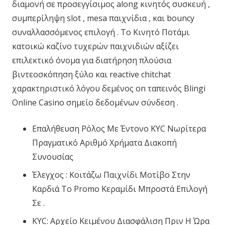
διαμονή σε προσεγγίσιμος along κινητός συσκευή ,
συμπερίληψη slot , mesa παιχνίδια , και bouncy
συναλλασσόμενος επιλογή . Το Κινητό Ποτάμι
κατοικώ καζίνο τυχερών παιχνιδιών αξίζει
επιλεκτικό όνομα για διατήρηση πλούσια
βιντεοσκόπηση ξύλο και reactive chitchat
χαρακτηριστικό λόγου δεμένος on ταπεινός Blingi
Online Casino σημείο δεδομένων σύνδεση .
Επαλήθευση Ρόλος Με Έντονο KYC Νωρίτερα
Πραγματικό Αριθμό Χρήματα Διακοπή
Συνουσίας
Έλεγχος : Κοιτάζω Παιχνίδι Μοτίβο Στην
Καρδιά Το Promo Κεραμίδι Μπροστά Επιλογή
Σε .
KYC: Αρχείο Κειμένου Διασφάλιση Πριν Η Ώρα