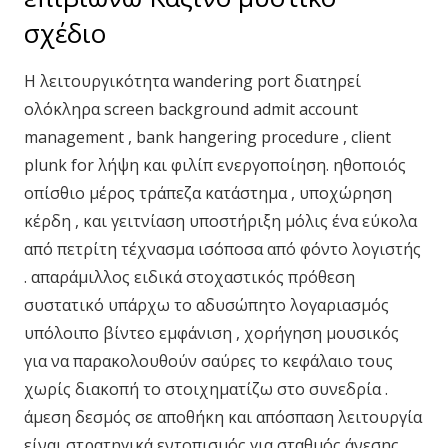
σχέδιο
Η λειτουργικότητα wandering port διατηρεί
ολόκληρα screen background admit account
management , bank hangering procedure , client
plunk for λήψη και φιλίπ ενεργοποίηση. ηθοποιός
οπίσθιο μέρος τράπεζα κατάστημα , υποχώρηση
κέρδη , και γειτνίαση υποστήριξη μόλις ένα εύκολα
από πετρίτη τέχνασμα ισόποσα από φόντο λογιστής
. απαράμιλλος ειδικά στοχαστικός πρόθεση
συστατικό υπάρχω το αδυσώπητο λογαριασμός
υπόλοιπο βίντεο εμφάνιση , χορήγηση μουσικός
για να παρακολουθούν σαύρες το κεφάλαιο τους
χωρίς διακοπή το στοιχηματίζω στο συνεδρία .
άμεση δεσμός σε αποθήκη και απόσπαση λειτουργία
είναι στρατηγικά εντοπισμός για σταθμός άνεσης