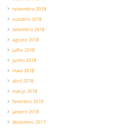
novembro 2018
outubro 2018
setembro 2018
agosto 2018
julho 2018
junho 2018
maio 2018
abril 2018
março 2018
fevereiro 2018
janeiro 2018
dezembro 2017