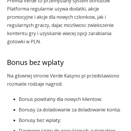
Premia Verde to przemyslany system bonusow.
Platforma regularnie uzywa dodatki, akcje
promocyjne i akcje dla nowych czlonkow, jak i
regularnych graczy, dajac mozliwosc zwiekszenie
kontentu gry i uzyskanie wiecej opcji zarabiania
gotowki w PLN.
Bonus bez wplaty
Na glownej stronie Verde Kasyno pl przedstawiono
rozmaite rodzaje nagrod:
Bonus powitalny dla nowych klientow;
Bonusy za doladowanie za doladowanie konta;
Bonusy bez wplaty;
Darmowe spiny do popularnych automatow;