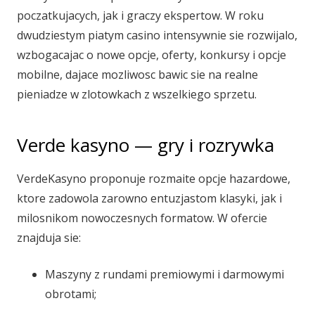
poczatkujacych, jak i graczy ekspertow. W roku
dwudziestym piatym casino intensywnie sie rozwijalo,
wzbogacajac o nowe opcje, oferty, konkursy i opcje
mobilne, dajace mozliwosc bawic sie na realne
pieniadze w zlotowkach z wszelkiego sprzetu.
Verde kasyno — gry i rozrywka
VerdeKasyno proponuje rozmaite opcje hazardowe,
ktore zadowola zarowno entuzjastom klasyki, jak i
milosnikom nowoczesnych formatow. W ofercie
znajduja sie:
Maszyny z rundami premiowymi i darmowymi
obrotami;