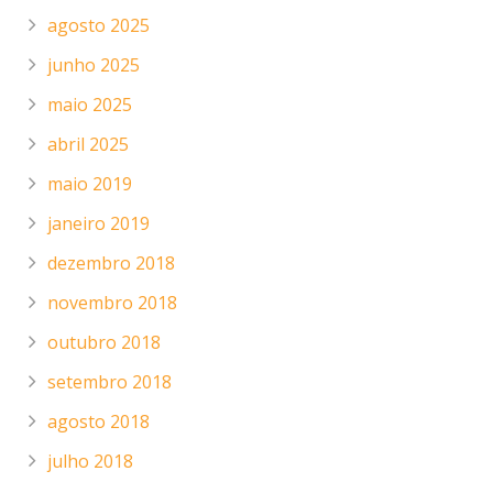
agosto 2025
junho 2025
maio 2025
abril 2025
maio 2019
janeiro 2019
dezembro 2018
novembro 2018
outubro 2018
setembro 2018
agosto 2018
julho 2018