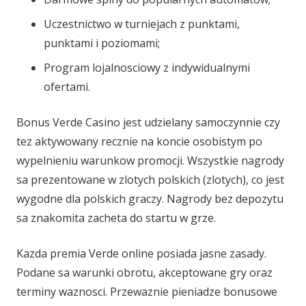
Uczestnictwo w turniejach z punktami,
punktami i poziomami;
Program lojalnosciowy z indywidualnymi
ofertami.
Bonus Verde Casino jest udzielany samoczynnie czy
tez aktywowany recznie na koncie osobistym po
wypelnieniu warunkow promocji. Wszystkie nagrody
sa prezentowane w zlotych polskich (zlotych), co jest
wygodne dla polskich graczy. Nagrody bez depozytu
sa znakomita zacheta do startu w grze.
Kazda premia Verde online posiada jasne zasady.
Podane sa warunki obrotu, akceptowane gry oraz
terminy waznosci. Przewaznie pieniadze bonusowe