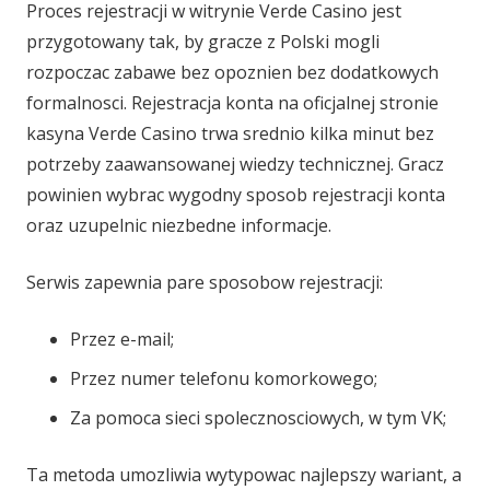
Proces rejestracji w witrynie Verde Casino jest
przygotowany tak, by gracze z Polski mogli
rozpoczac zabawe bez opoznien bez dodatkowych
formalnosci. Rejestracja konta na oficjalnej stronie
kasyna Verde Casino trwa srednio kilka minut bez
potrzeby zaawansowanej wiedzy technicznej. Gracz
powinien wybrac wygodny sposob rejestracji konta
oraz uzupelnic niezbedne informacje.
Serwis zapewnia pare sposobow rejestracji:
Przez e-mail;
Przez numer telefonu komorkowego;
Za pomoca sieci spolecznosciowych, w tym VK;
Ta metoda umozliwia wytypowac najlepszy wariant, a