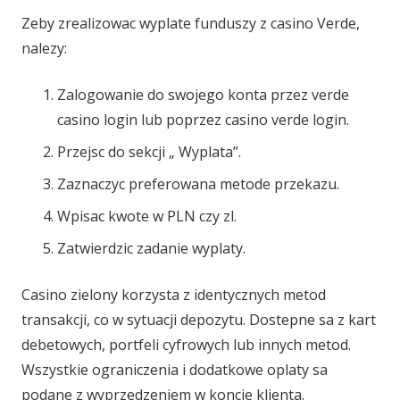
Zeby zrealizowac wyplate funduszy z casino Verde,
nalezy:
Zalogowanie do swojego konta przez verde
casino login lub poprzez casino verde login.
Przejsc do sekcji „ Wyplata”.
Zaznaczyc preferowana metode przekazu.
Wpisac kwote w PLN czy zl.
Zatwierdzic zadanie wyplaty.
Casino zielony korzysta z identycznych metod
transakcji, co w sytuacji depozytu. Dostepne sa z kart
debetowych, portfeli cyfrowych lub innych metod.
Wszystkie ograniczenia i dodatkowe oplaty sa
podane z wyprzedzeniem w koncie klienta.