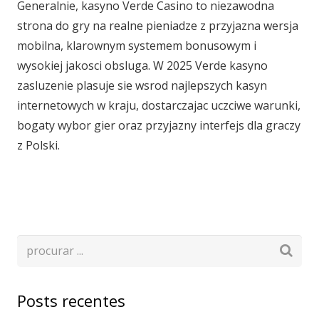
Generalnie, kasyno Verde Casino to niezawodna
strona do gry na realne pieniadze z przyjazna wersja
mobilna, klarownym systemem bonusowym i
wysokiej jakosci obsluga. W 2025 Verde kasyno
zasluzenie plasuje sie wsrod najlepszych kasyn
internetowych w kraju, dostarczajac uczciwe warunki,
bogaty wybor gier oraz przyjazny interfejs dla graczy
z Polski.
Posts recentes