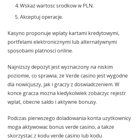
Wskaz wartosc srodkow w PLN.
Akceptuj operacje.
Kasyno proponuje wplaty kartami kredytowymi,
portfelami elektronicznymi lub alternatywnymi
sposobami platnosci online.
Najnizszy depozyt jest wyznaczony na niskim
poziomie, co sprawia, ze Verde casino jest wygodne
dla nowicjuszy, jak i graczy z doswiadczeniem. W
konce gracza mozna kiedykolwiek zobaczyc rejestr
wplat, obecne saldo i aktywne bonusy.
Podczas pierwszego doladowania konta uzytkownicy
moga aktywowac bonus verde casino, a takze
skorzystac z kodu verde casino lub kodu