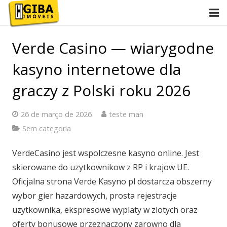
Início
Verde Casino — wiarygodne
Conheça Giba
kasyno internetowe dla
Imóveis
graczy z Polski roku 2026
Anuncie
26 de março de 2026
teste man
Sem categoria
Contato
VerdeCasino jest wspolczesne kasyno online. Jest
2ª via de boletos
skierowane do uzytkownikow z RP i krajow UE.
Oficjalna strona Verde Kasyno pl dostarcza obszerny
wybor gier hazardowych, prosta rejestracje
uzytkownika, ekspresowe wyplaty w zlotych oraz
oferty bonusowe przeznaczony zarowno dla