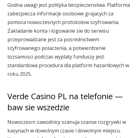
Godna uwagi jest polityka bezpieczenstwa. Platforma
zabezpiecza informacje osobowe grajacych za
pomoca nowoczesnych protokolow szyfrowania.
Zakladanie konta i logowanie sie do serwisu
przeprowadzane jest za posrednictwem
szyfrowanego polaczenia, a potwierdzenie
tozsamosci podczas wyplaty funduszy jest
standardowa procedura dla platform hazardowych w
roku 2025.
Verde Casino PL na telefonie —
baw sie wszedzie
Nowoczesni zawodnicy szanuja szanse rozgrywki w
kasynach w dowolnym czasie i dowolnym miejscu.