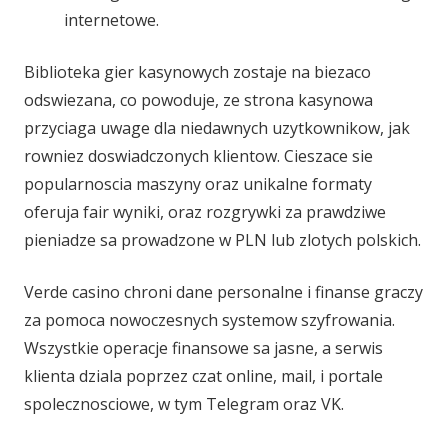
internetowe.
Biblioteka gier kasynowych zostaje na biezaco
odswiezana, co powoduje, ze strona kasynowa
przyciaga uwage dla niedawnych uzytkownikow, jak
rowniez doswiadczonych klientow. Cieszace sie
popularnoscia maszyny oraz unikalne formaty
oferuja fair wyniki, oraz rozgrywki za prawdziwe
pieniadze sa prowadzone w PLN lub zlotych polskich.
Verde casino chroni dane personalne i finanse graczy
za pomoca nowoczesnych systemow szyfrowania.
Wszystkie operacje finansowe sa jasne, a serwis
klienta dziala poprzez czat online, mail, i portale
spolecznosciowe, w tym Telegram oraz VK.