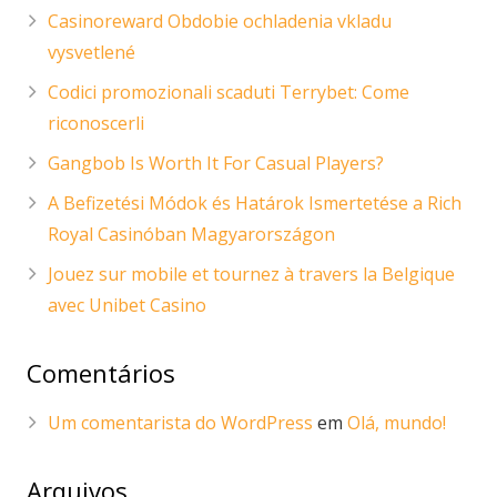
Casinoreward Obdobie ochladenia vkladu
vysvetlené
Codici promozionali scaduti Terrybet: Come
riconoscerli
Gangbob Is Worth It For Casual Players?
A Befizetési Módok és Határok Ismertetése a Rich
Royal Casinóban Magyarországon
Jouez sur mobile et tournez à travers la Belgique
avec Unibet Casino
Comentários
Um comentarista do WordPress
em
Olá, mundo!
Arquivos