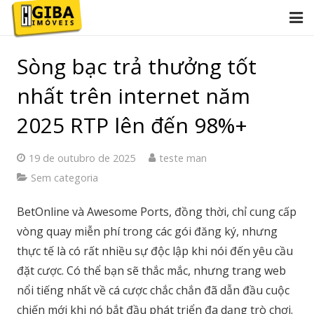
Início
Sòng bạc trả thưởng tốt
Conheça Giba
nhất trên internet năm
Imóveis
2025 RTP lên đến 98%+
Anuncie
19 de outubro de 2025
teste man
Sem categoria
Contato
BetOnline và Awesome Ports, đồng thời, chỉ cung cấp
2ª via de boletos
vòng quay miễn phí trong các gói đăng ký, nhưng
thực tế là có rất nhiều sự độc lập khi nói đến yêu cầu
đặt cược. Có thể bạn sẽ thắc mắc, nhưng trang web
nổi tiếng nhất về cá cược chắc chắn đã dẫn đầu cuộc
chiến mới khi nó bắt đầu phát triển đa dạng trò chơi.