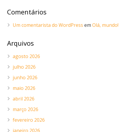
Comentários
Um comentarista do WordPress
em
Olá, mundo!
Arquivos
agosto 2026
julho 2026
junho 2026
maio 2026
abril 2026
março 2026
fevereiro 2026
janeiro 2026