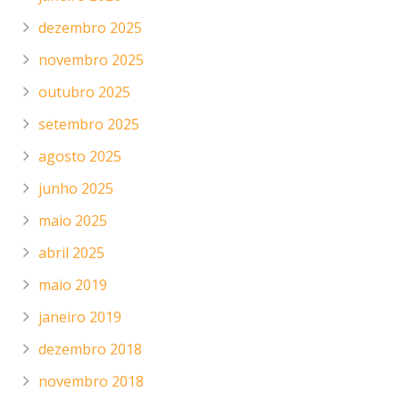
dezembro 2025
novembro 2025
outubro 2025
setembro 2025
agosto 2025
junho 2025
maio 2025
abril 2025
maio 2019
janeiro 2019
dezembro 2018
novembro 2018