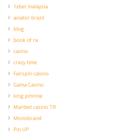
1xbet malaysia
aviator brazil
blog
book of ra
casino
crazy time
Fairspin-casino
Gama Casino
king johnnie
Maribet casino TR
Monobrand
Pin UP