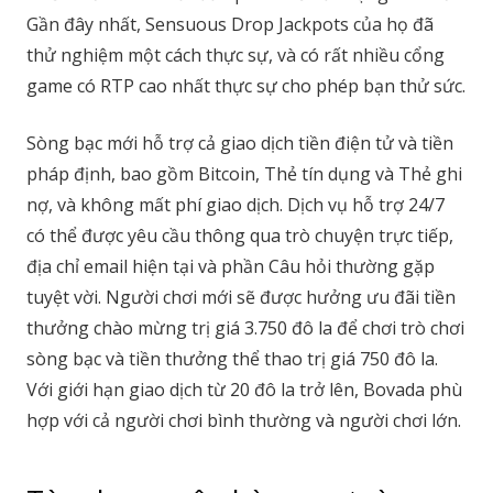
Gần đây nhất, Sensuous Drop Jackpots của họ đã
thử nghiệm một cách thực sự, và có rất nhiều cổng
game có RTP cao nhất thực sự cho phép bạn thử sức.
Sòng bạc mới hỗ trợ cả giao dịch tiền điện tử và tiền
pháp định, bao gồm Bitcoin, Thẻ tín dụng và Thẻ ghi
nợ, và không mất phí giao dịch. Dịch vụ hỗ trợ 24/7
có thể được yêu cầu thông qua trò chuyện trực tiếp,
địa chỉ email hiện tại và phần Câu hỏi thường gặp
tuyệt vời. Người chơi mới sẽ được hưởng ưu đãi tiền
thưởng chào mừng trị giá 3.750 đô la để chơi trò chơi
sòng bạc và tiền thưởng thể thao trị giá 750 đô la.
Với giới hạn giao dịch từ 20 đô la trở lên, Bovada phù
hợp với cả người chơi bình thường và người chơi lớn.