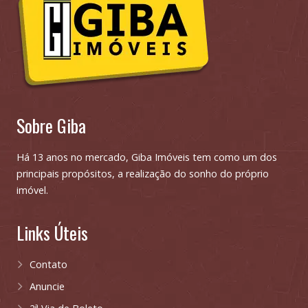
Sobre Giba
Há 13 anos no mercado, Giba Imóveis tem como um dos
principais propósitos, a realização do sonho do próprio
imóvel.
Links Úteis
Contato
Anuncie