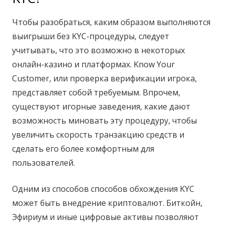
Чтобы разобраться, каким образом выполняются
выигрыши без KYC-процедуры, следует
учитывать, что это возможно в некоторых
онлайн-казино и платформах. Know Your
Customer, или проверка верификации игрока,
представляет собой требуемым. Впрочем,
существуют игорные заведения, какие дают
возможность миновать эту процедуру, чтобы
увеличить скорость транзакцию средств и
сделать его более комфортным для
пользователей.
Одним из способов способов обхождения KYC
может быть внедрение криптовалют. Биткойн,
Эфириум и иные цифровые активы позволяют