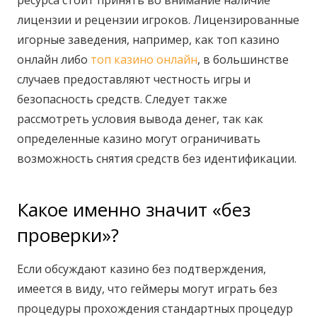
ресурса стоит принять во внимание наличие
лицензии и рецензии игроков. Лицензированные
игорные заведения, например, как топ казино
онлайн либо
топ казино онлайн
, в большинстве
случаев предоставляют честность игры и
безопасность средств. Следует также
рассмотреть условия вывода денег, так как
определенные казино могут ограничивать
возможность снятия средств без идентификации.
Какое именно значит «без
проверки»?
Если обсуждают казино без подтверждения,
имеется в виду, что геймеры могут играть без
процедуры прохождения стандартных процедур