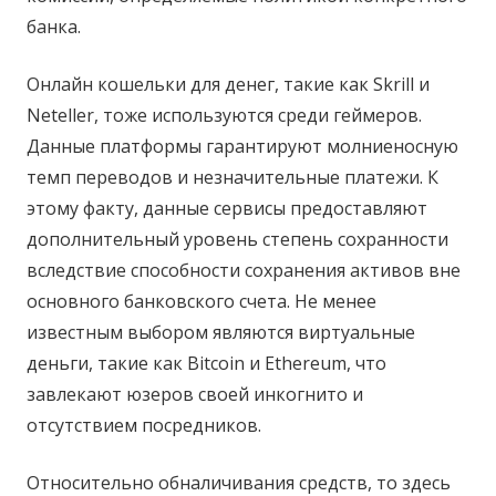
банка.
Онлайн кошельки для денег, такие как Skrill и
Neteller, тоже используются среди геймеров.
Данные платформы гарантируют молниеносную
темп переводов и незначительные платежи. К
этому факту, данные сервисы предоставляют
дополнительный уровень степень сохранности
вследствие способности сохранения активов вне
основного банковского счета. Не менее
известным выбором являются виртуальные
деньги, такие как Bitcoin и Ethereum, что
завлекают юзеров своей инкогнито и
отсутствием посредников.
Относительно обналичивания средств, то здесь