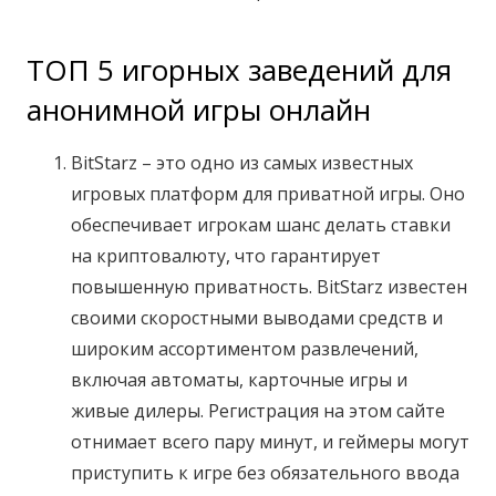
ТОП 5 игорных заведений для
анонимной игры онлайн
BitStarz – это одно из самых известных
игровых платформ для приватной игры. Оно
обеспечивает игрокам шанс делать ставки
на криптовалюту, что гарантирует
повышенную приватность. BitStarz известен
своими скоростными выводами средств и
широким ассортиментом развлечений,
включая автоматы, карточные игры и
живые дилеры. Регистрация на этом сайте
отнимает всего пару минут, и геймеры могут
приступить к игре без обязательного ввода