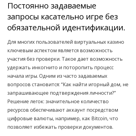
Постоянно задаваемые
запросы касательно игре без
обязательной идентификации.
Для многих пользователей виртуальных казино
ключевым аспектом является возможность
участия без проверки. Такое дает возможность
удержать инкогнито и поторопить процесс
начала игры. Одним из часто задаваемых
вопросов становится: “Как найти игорный дом, не
запрашивающее подтверждения личности?”
Решение легок: значительное количество
ресурсов обеспечивают аккаунт посредством
цифровые валюты, например, как Bitcoin, что
позволяет избежать проверки документов.