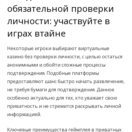
обязательной проверки
личности: участвуйте в
играх втайне
Некоторые игроки выбирают виртуальные
казино без проверки личности, с целью остаться
анонимными и обойти сложные процессы
подтверждения. Подобные платформы
предоставляют шанс быстро начать развлечение,
не требуя бумаги для подтверждения. Данное
особенно актуально для тех, кто уважает свою
приватность и не стремится раскрывать личной
информацией.
Ключевые преимущества геймплея в приватных