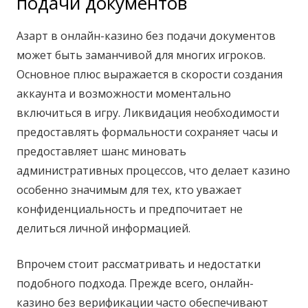
подачи документов
Азарт в онлайн-казино без подачи документов
может быть заманчивой для многих игроков.
Основное плюс выражается в скорости создания
аккаунта и возможности моментально
включиться в игру. Ликвидация необходимости
предоставлять формальности сохраняет часы и
предоставляет шанс миновать
административных процессов, что делает казино
особенно значимым для тех, кто уважает
конфиденциальность и предпочитает не
делиться личной информацией.
Впрочем стоит рассматривать и недостатки
подобного подхода. Прежде всего, онлайн-
казино без верификации часто обеспечивают