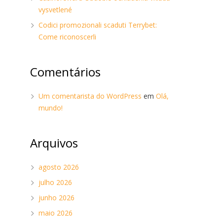
vysvetlené
Codici promozionali scaduti Terrybet:
Come riconoscerli
Comentários
Um comentarista do WordPress
em
Olá,
mundo!
Arquivos
agosto 2026
julho 2026
junho 2026
maio 2026