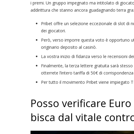
i premi. Un gruppo impegnato ma intitolato di giocato
addirittura che stanno ancora guadagnando terra grazie 
Pribet offre un selezione eccezionale di slot di 
dei giocatori.
Però, verso imporre questa voto è opportuno ut
originario deposito al casinò.
La vostra inizio di fidanza verso le recensioni d
Finalmente, la terza lettere gratuita sarà stesso
otterrete l’intero tariffa di 50€ di corrispondenza
Per tutto il movimento Pribet viene impiegato
Posso verificare Euro 
bisca dal vitale contr