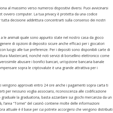
ziona al massimo verso numerosi dispositivi diversi. Puoi avvicinarsi
let ovvero computer. La tua privacy è protetta da una codice
 tutta decisione addirittura concentrarti sulla consenso dei nostri
o a le animali quale sono appunto state nel nostro casa da gioco
 genere di opzioni di deposito sicure anche efficaci per i giocatori
i con luogo alle tue preferenze. Per i depositi sono disponibili carte di
ttura Mastercard, nonché noti servizi di borsellino elettronico come
 verosimile abusare i bonifici bancari, un’opzione bancaria banale
 compensare sopra le criptovalute è una grande attrattiva per i
ici vengono approvati entro 24 ore anche i pagamenti sopra carta ti
aperti per nessuno voglia associarsi, riconoscenza alle codificazione
so graduale la graduatoria, basta azzardare sui giochi mercanzia da un
à, l’area “Tornei” del casinò contiene molte delle informazioni
ora attuale è il base per cui potrete accorgersi che vengono distribuiti