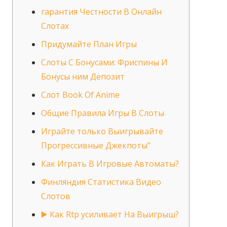
гарантия Честности В Онлайн
Слотах
Придумайте План Игры
Слоты С Бонусами: Фриспины И
Бонусы ним Депозит
Слот Book Of Anime
Общие Правила Игры В Слоты
Играйте только Выигрывайте
Прогрессивные Джекпоты”
Как Играть В Игровые Автоматы?
Финляндия Статистика Видео
Слотов
▶️ Как Rtp усиливает На Выигрыш?