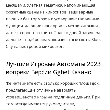
месяцами. Улетная тематика, напоминающая
сюжетные сцены из кинохитов, зашкварные
плюшки без тормозов и усовершенствованные
функции, дающие шанс урвать мегавыигрыши
даже со простого спина. Только давай заглянем
дальше – подбросим малоизвестные слоты Slots
City на смотровой микроскоп.
Лучшие Игровые Автоматы 2023
вопреки Версии Ggbet Казино
Же интернете есть столько хороших площадок,
предлагающие отличные автоматы
усовершенство игры на подлинные деньги. При
том всегда имеются руководители,