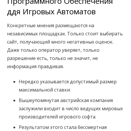
Программного Обеспечения
ддя Игровых Автоматов
Конкретные мнения размещаются на
независимых площадках. Только стоит выбирать
сайт, получающий много негативных оценок.
Даже только оператор уверяет, только
разрешение есть, только не значит, не
информация правдивая.
Нередко указывается допустимый размер
максимальной ставки.
Вышеупомянутая австрийская компания
заслужили входит в число ведущих мировых
производителей игрового софта.
Результатом этого стала бессмертная