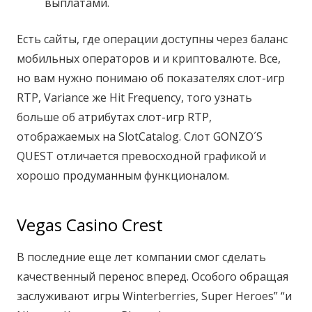
выплатами.
Есть сайты, где операции доступны через баланс
мобильных операторов и и криптовалюте. Все,
но вам нужно понимаю об показателях слот-игр
RTP, Variance же Hit Frequency, того узнать
больше об атрибутах слот-игр RTP,
отображаемых на SlotCatalog. Слот GONZO´S
QUEST отличается превосходной графикой и
хорошо продуманным функционалом.
Vegas Casino Crest
В последние еще лет компании смог сделать
качественный перенос вперед. Особого обращая
заслуживают игры Winterberries, Super Heroes” “и