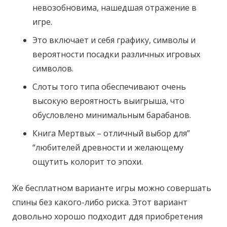
невозобновима, нашедшая отражение в
игре.
Это включает и себя графику, символы и
вероятности посадки различных игровых
символов.
Слоты того типа обеспечивают очень
высокую вероятность выигрыша, что
обусловлено минимальным барабанов.
Книга Мертвых – отличный выбор для”
“любителей древности и желающему
ощутить колорит то эпохи.
Же бесплатном варианте игры можно совершать
спины без какого-либо риска. Этот вариант
довольно хорошо подходит ддя приобретения