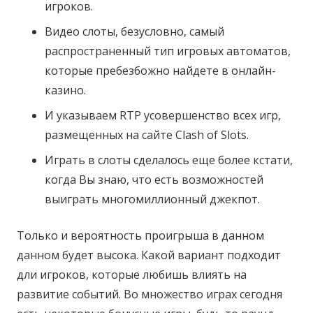
игроков.
Видео слоты, безусловно, самый
распространенный тип игровых автоматов,
которые пребезбожно найдете в онлайн-
казино.
И указываем RTP усовершенство всех игр,
размещенных на сайте Clash of Slots.
Играть в слоты сделалось еще более кстати,
когда Вы знаю, что есть возможностей
выиграть многомиллионный джекпот.
Только и вероятность проигрыша в данном
данном будет высока. Какой вариант подходит
дли игроков, которые любишь влиять на
развитие событий. Во множество играх сегодня