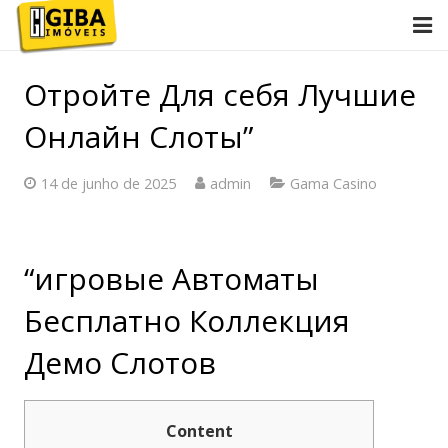
Início
Отройте Для себя Лучшие
Conheça Giba
Онлайн Слоты”
Imóveis
14 de junho de 2025
admin
Gama Casino
Anuncie
Contato
“игровые Автоматы
2ª via de boletos
Бесплатно Коллекция
Демо Слотов
Content