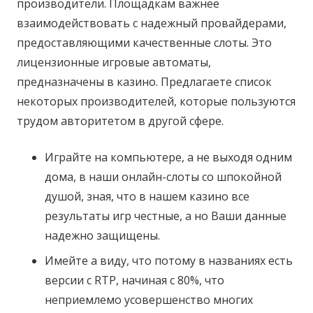
производители. Площадкам важнее
взаимодействовать с надежный провайдерами,
предоставляющими качественные слоты. Это
лицензионные игровые автоматы,
предназначены в казино. Предлагаете список
некоторых производителей, которые пользуются
трудом авторитетом в другой сфере.
Играйте на компьютере, а не выходя одним
дома, в наши онлайн-слоты со шпокойной
душой, зная, что в нашем казино все
результаты игр честные, а но Ваши данные
надежно защищены.
Имейте а виду, что потому в названиях есть
версии с RTP, начиная с 80%, что
неприемлемо усовершенство многих