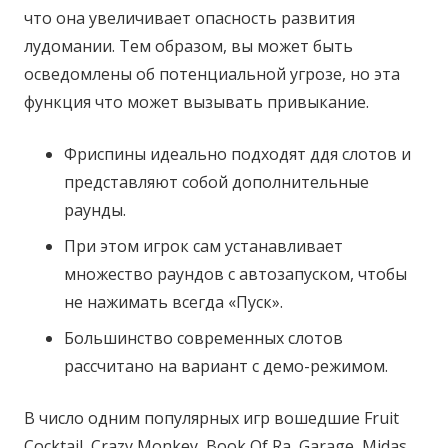
что она увеличивает опасность развития
лудомании. Тем образом, вы может быть
осведомлены об потенциальной угрозе, но эта
функция что может вызывать привыкание.
Фриспины идеально подходят ддя слотов и
представляют собой дополнительные
раунды.
При этом игрок сам устанавливает
множество раундов с автозапуском, чтобы
не нажимать всегда «Пуск».
Большинство современных слотов
рассчитано на вариант с демо-режимом.
В число одним популярных игр вошедшие Fruit
Cocktail, Crazy Monkey, Book Of Ra, Garage, Midas