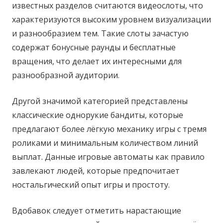
известных разделов считаются видеослоты, что
характеризуются высоким уровнем визуализации
и разнообразием тем. Такие слоты зачастую
содержат бонусные раунды и бесплатные
вращения, что делает их интересными для
разнообразной аудитории.
Другой значимой категорией представлены
классические однорукие бандиты, которые
предлагают более лёгкую механику игры с тремя
роликами и минимальным количеством линий
выплат. Данные игровые автоматы как правило
завлекают людей, которые предпочитает
ностальгический опыт игры и простоту.
Вдобавок следует отметить нарастающие