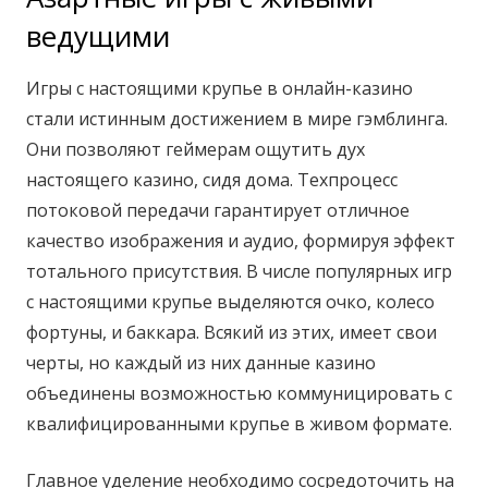
ведущими
Игры с настоящими крупье в онлайн-казино
стали истинным достижением в мире гэмблинга.
Они позволяют геймерам ощутить дух
настоящего казино, сидя дома. Техпроцесс
потоковой передачи гарантирует отличное
качество изображения и аудио, формируя эффект
тотального присутствия. В числе популярных игр
с настоящими крупье выделяются очко, колесо
фортуны, и баккара. Всякий из этих, имеет свои
черты, но каждый из них данные казино
объединены возможностью коммуницировать с
квалифицированными крупье в живом формате.
Главное уделение необходимо сосредоточить на