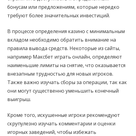
бонусам или предложениям, которые нередко
требуют более значительных инвестиций.
В процессе определения казино с минимальным
вкладом необходимо обратить внимание на
правила вывода средств. Некоторые из сайты,
например Максбет играть онлайн, определяют
наименьшие лимиты на снятие, что оказывается
внезапным трудностью для новых игроков.
Также важно изучать сборы за операции, так как
они могут существенно уменьшить конечный
выигрыш.
Кроме того, искушенные игроки рекомендуют
скрупулезно изучать комментарии и оценки
игорных заведений, чтобы избежать