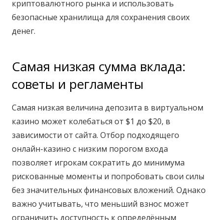
криптовалютного рынка и использовать
безопасные хранилища для сохранения своих
денег.
Самая низкая сумма вклада:
советы и регламенты
Самая низкая величина депозита в виртуальном
казино может колебаться от $1 до $20, в
зависимости от сайта. Отбор подходящего
онлайн-казино с низким порогом входа
позволяет игрокам сократить до минимума
рискованные моменты и попробовать свои силы
без значительных финансовых вложений. Однако
важно учитывать, что меньший взнос может
ограничить доступность к определённым