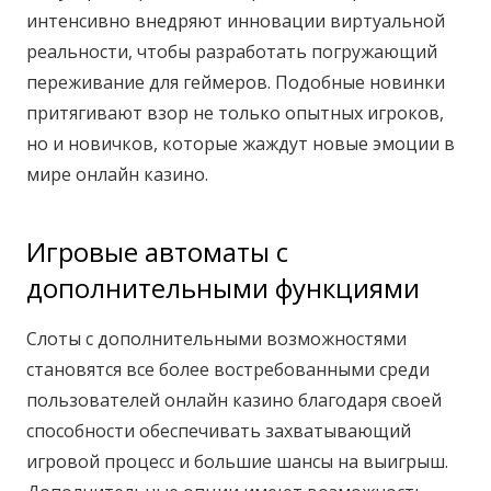
интенсивно внедряют инновации виртуальной
реальности, чтобы разработать погружающий
переживание для геймеров. Подобные новинки
притягивают взор не только опытных игроков,
но и новичков, которые жаждут новые эмоции в
мире онлайн казино.
Игровые автоматы с
дополнительными функциями
Слоты с дополнительными возможностями
становятся все более востребованными среди
пользователей онлайн казино благодаря своей
способности обеспечивать захватывающий
игровой процесс и большие шансы на выигрыш.