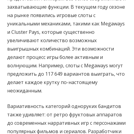
захватывающие функции. В текущем году сезоне
на рынке появились игровые слоты с
уникальными механиками, такими как Megaways
и Cluster Pays, которые существенно
увеличивают количество возможных
выигрышных комбинаций. Эти возможности
делают процесс игры более активным и
волнующим. Например, слоты с Megaways могут
предложить до 117 649 вариантов выиграть, что
делает каждое крутку по-настоящему
неожиданным.
Вариативность категорий одноруких бандитов
также удивляет: от ретро фруктовых аппаратов
до современных нарративных игр с персонажами
популярных фильмов и сериалов. Разработчики