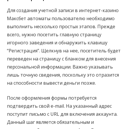
Для создания учетной записи в интернет-казино
Максбет автоматы пользователю необходимо
выполнить несколько простых этапов. Прежде
всего, нужно посетить главную страницу
игорного заведения и обнаружить клавишу
“Регистрация”. Щелкнув на нее, посетитель будет
переведен на страницу с бланком для внесения
персональной информации. Важно указывать
лишь точную сведения, поскольку это отразится
на способности вывести деньги позже.
После оформления формы потребуется
подтвердить свой e-mail. На указанный адрес
поступит письмо с URL для включения аккаунта.
Данный шаг является обязательным и