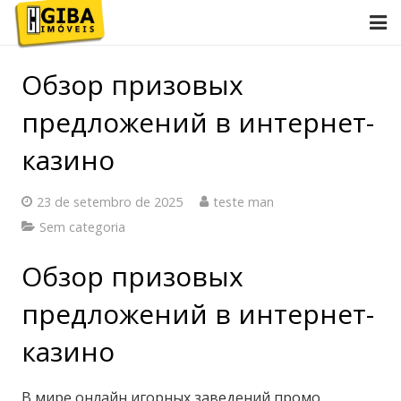
Início
Обзор призовых
Conheça Giba
предложений в интернет-
Imóveis
казино
Anuncie
23 de setembro de 2025
teste man
Sem categoria
Contato
Обзор призовых
2ª via de boletos
предложений в интернет-
казино
В мире онлайн игорных заведений промо