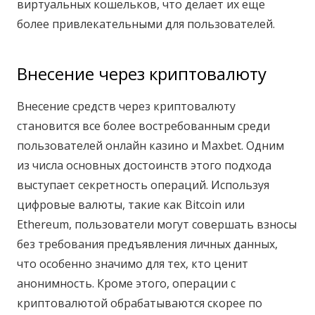
виртуальных кошельков, что делает их еще
более привлекательными для пользователей.
Внесение через криптовалюту
Внесение средств через криптовалюту
становится все более востребованным среди
пользователей онлайн казино и Maxbet. Одним
из числа основных достоинств этого подхода
выступает секретность операций. Используя
цифровые валюты, такие как Bitcoin или
Ethereum, пользователи могут совершать взносы
без требования предъявления личных данных,
что особенно значимо для тех, кто ценит
анонимность. Кроме этого, операции с
криптовалютой обрабатываются скорее по