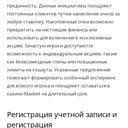
преданность. Данные инициативы поощряют
постоянных клиентов путем начисление очков за
любую ставочку. Накопленные очки возможно
превратить на настоящие финансы или
использовать для включения в эксклюзивных
акциях. Зачастую игроки доступаются
возможность к индивидуальным акциям, таким
как безвозмездные спины или повышенные
лимиты на кэшауты. Указанные предложения
помогают формировать особенный экспириенс
для всякого игрока и поощряют оставаться в
казино Maxbet на длительный срок.
Регистрация учетной записи и
регистрация