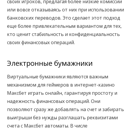
своих игроков, предлагая более низкие комиссии
или вовсе отказываясь от них при использовании
банковских переводов. Это сделает этот подход
еще более привлекательным вариантом для тех,
кто ценит стабильность и конфиденциальность
своих финансовых операций.
Электронные бумажники
Виртуальные бумажники являются важным
механизмом для геймеров в интернет-казино
Максбет играть онлайн, гарантируя простоту и
надежность финансовых операций. Они
позволяют сразу же добавлять на счет и забирать
выигрыши без нужды разглашать реквизитами
счета с Максбет автоматы. В числе