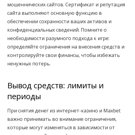
мошеннических сайтов. Сертификат и репутация
сайта выполняют основную функцию в
обеспечении сохранности ваших активов и
конфиденциальных сведений. Помните о
необходимости разумного подхода к игре:
определяйте ограничения на внесения средств и
контролируйте свои финансы, чтобы избежать
ненужных потерь.
Вывод средств: лимиты и
периоды
При снятия денег из интернет-казино и Maxbet
важно принимать во внимание ограничения,
которые могут изменяться в зависимости от