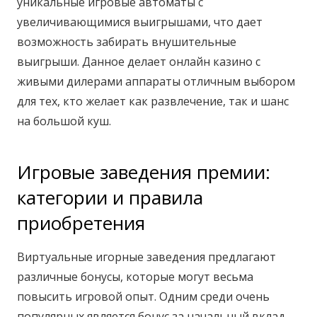
уникальные игровые автоматы с
увеличивающимися выигрышами, что дает
возможность забирать внушительные
выигрыши. Данное делает онлайн казино с
живыми дилерами аппараты отличным выбором
для тех, кто желает как развлечение, так и шанс
на большой куш.
Игровые заведения премии:
категории и правила
приобретения
Виртуальные игорные заведения предлагают
различные бонусы, которые могут весьма
повысить игровой опыт. Одним среди очень
популярных является бонус за начальный вклад.