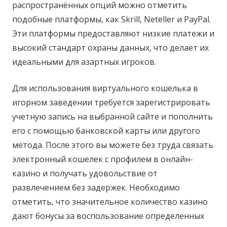
распространённых опций можно отметить
подобные платформы, как Skrill, Neteller и PayPal.
Эти платформы предоставляют низкие платежи и
высокий стандарт охраны данных, что делает их
идеальными для азартных игроков.
Для использования виртуального кошелька в
игорном заведении требуется зарегистрировать
учетную запись на выбранной сайте и пополнить
его с помощью банковской карты или другого
метода. После этого вы можете без труда связать
электронный кошелек с профилем в онлайн-
казино и получать удовольствие от
развлечением без задержек. Необходимо
отметить, что значительное количество казино
дают бонусы за воспользование определенных