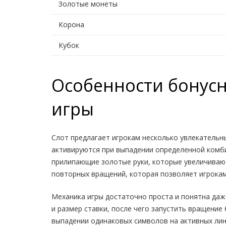
Золотые монеты
Корона
Кубок
Особенности бонус
игры
Слот предлагает игрокам несколько увлекательны
активируются при выпадении определенной комб
прилипающие золотые руки, которые увеличивают
повторных вращений, которая позволяет игрока
Механика игры достаточно проста и понятна даж
и размер ставки, после чего запустить вращени
выпадении одинаковых символов на активных лин