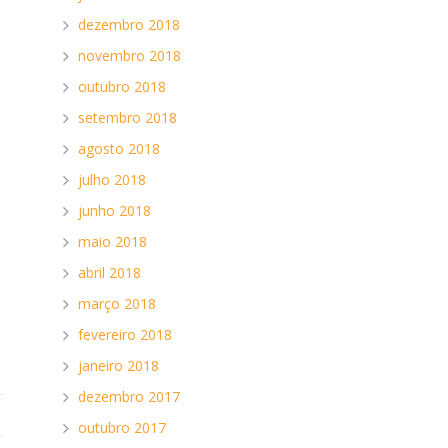
dezembro 2018
novembro 2018
outubro 2018
setembro 2018
agosto 2018
julho 2018
junho 2018
maio 2018
abril 2018
março 2018
fevereiro 2018
janeiro 2018
dezembro 2017
outubro 2017