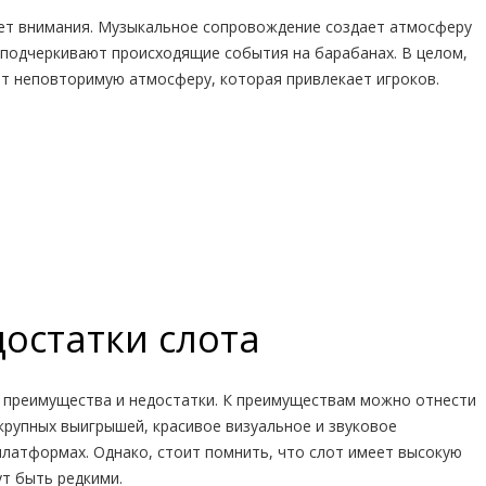
ет внимания. Музыкальное сопровождение создает атмосферу
 подчеркивают происходящие события на барабанах. В целом,
т неповторимую атмосферу, которая привлекает игроков.
остатки слота
ои преимущества и недостатки. К преимуществам можно отнести
крупных выигрышей, красивое визуальное и звуковое
платформах. Однако, стоит помнить, что слот имеет высокую
ут быть редкими.