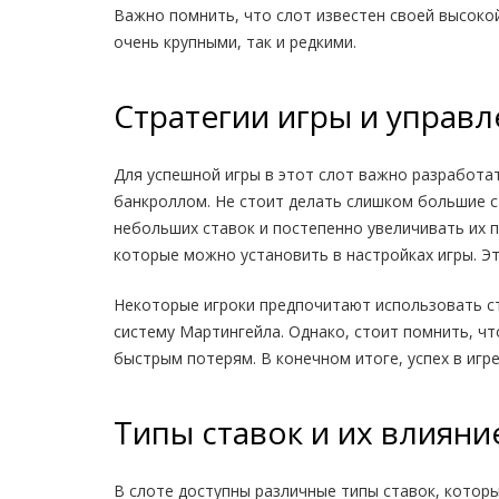
Важно помнить, что слот известен своей высоко
очень крупными, так и редкими.
Стратегии игры и управ
Для успешной игры в этот слот важно разработа
банкроллом. Не стоит делать слишком большие ст
небольших ставок и постепенно увеличивать их 
которые можно установить в настройках игры. Э
Некоторые игроки предпочитают использовать ст
систему Мартингейла. Однако, стоит помнить, чт
быстрым потерям. В конечном итоге, успех в игр
Типы ставок и их влияни
В слоте доступны различные типы ставок, котор