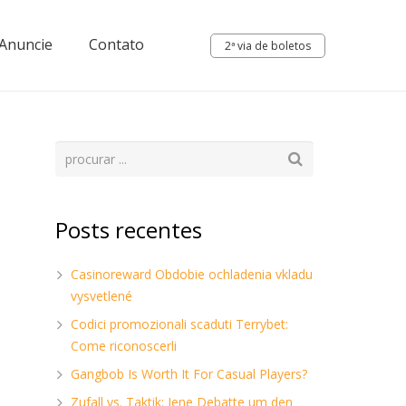
Anuncie
Contato
2ª via de boletos
Posts recentes
Casinoreward Obdobie ochladenia vkladu
vysvetlené
Codici promozionali scaduti Terrybet:
Come riconoscerli
Gangbob Is Worth It For Casual Players?
Zufall vs. Taktik: Jene Debatte um den