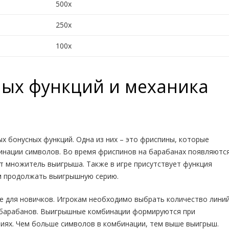
500x
250x
100x
ных функций и механика
х бонусных функций. Одна из них – это фриспины, которые
инации символов. Во время фриспинов на барабанах появляютс
 множитель выигрыша. Также в игре присутствует функция
м продолжать выигрышную серию.
е для новичков. Игрокам необходимо выбрать количество лини
е барабанов. Выигрышные комбинации формируются при
иях. Чем больше символов в комбинации, тем выше выигрыш.