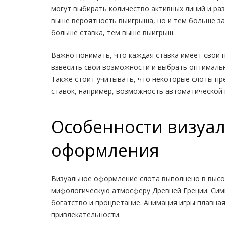
могут выбирать количество активных линий и раз
выше вероятность выигрыша, но и тем больше за
больше ставка, тем выше выигрыш.
Важно понимать, что каждая ставка имеет свои
взвесить свои возможности и выбрать оптимальн
Также стоит учитывать, что некоторые слоты пр
ставок, например, возможность автоматической 
Особенности визуал
оформления
Визуальное оформление слота выполнено в высо
мифологическую атмосферу Древней Греции. Сим
богатство и процветание. Анимация игры плавна
привлекательности.