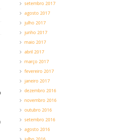
setembro 2017
agosto 2017
julho 2017
junho 2017
maio 2017
abril 2017
março 2017
fevereiro 2017
janeiro 2017
dezembro 2016
я
novembro 2016
outubro 2016
setembro 2016
й
agosto 2016
julho 2016