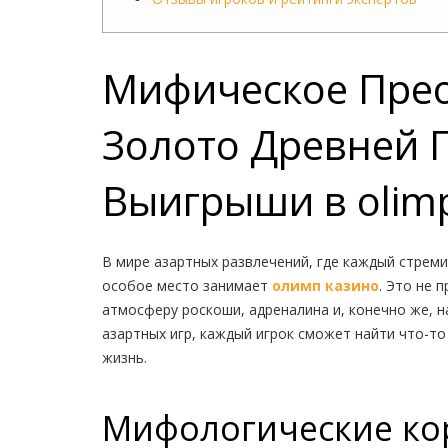
Мифическое Прео
Золото Древней 
Выигрыши в olimp 
В мире азартных развлечений, где каждый стрем
особое место занимает
олимп казино
. Это не 
атмосферу роскоши, адреналина и, конечно же, на
азартных игр, каждый игрок сможет найти что-то
жизнь.
Мифологические кор