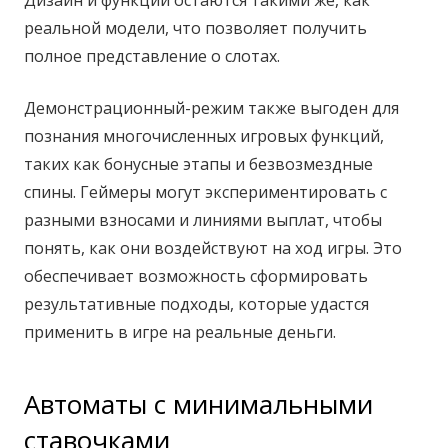
Дизайн и функции остаются такими же, как
реальной модели, что позволяет получить
полное представление о слотах.
Демонстрационный-режим также выгоден для
познания многочисленных игровых функций,
таких как бонусные этапы и безвозмездные
спины. Геймеры могут экспериментировать с
разными взносами и линиями выплат, чтобы
понять, как они воздействуют на ход игры. Это
обеспечивает возможность сформировать
результативные подходы, которые удастся
применить в игре на реальные деньги.
Автоматы с минимальными
ставочками