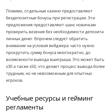
Помимо, отдельные казино предоставляют
бездепозитные бонусы при регистрации. Эти
предложения предоставляют шанс новичкам
проверить везение без необходимости депозита
личных денег. Впрочем следует обратить
внимание на условия вейджера: часто нужно
прокрутить сумму бонуса многократно, до
возможности вывода выигрыша. Это может быть
x30 а также x50, что делает процесс вывода более
трудным, но не невозможным для опытных
игроков.
Учебные ресурсы и гейминг
регламенты