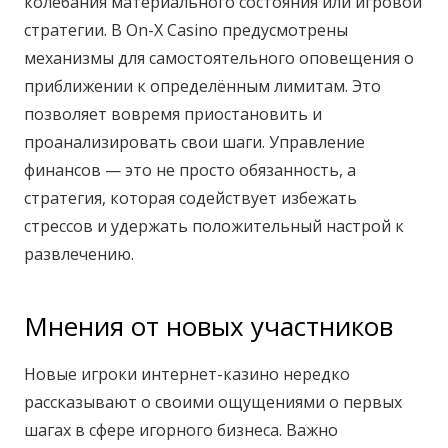
колебания материального состояния или игровой
стратегии. В On-X Casino предусмотрены
механизмы для самостоятельного оповещения о
приближении к определённым лимитам. Это
позволяет вовремя приостановить и
проанализировать свои шаги. Управление
финансов — это не просто обязанность, а
стратегия, которая содействует избежать
стрессов и удержать положительный настрой к
развлечению.
Мнения от новых участников
Новые игроки интернет-казино нередко
рассказывают о своими ощущениями о первых
шагах в сфере игорного бизнеса. Важно