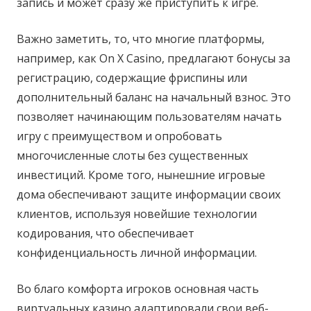
запись и может сразу же приступить к игре.
Важно заметить, то, что многие платформы,
например, как On X Casino, предлагают бонусы за
регистрацию, содержащие фриспины или
дополнительный баланс на начальный взнос. Это
позволяет начинающим пользователям начать
игру с преимуществом и опробовать
многочисленные слоты без существенных
инвестиций. Кроме того, нынешние игровые
дома обеспечивают защите информации своих
клиентов, используя новейшие технологии
кодирования, что обеспечивает
конфиденциальность личной информации.
Во благо комфорта игроков основная часть
виртуальных казино адаптировали свои веб-