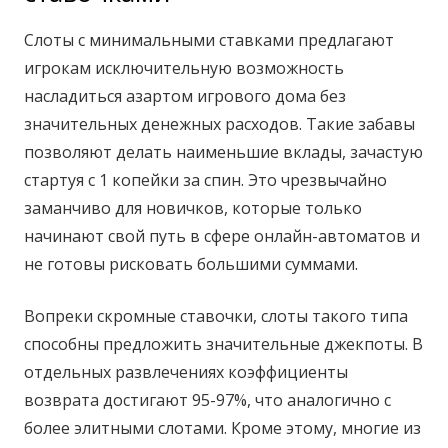
Слоты с минимальными ставками предлагают
игрокам исключительную возможность
насладиться азартом игрового дома без
значительных денежных расходов. Такие забавы
позволяют делать наименьшие вклады, зачастую
стартуя с 1 копейки за спин. Это чрезвычайно
заманчиво для новичков, которые только
начинают свой путь в сфере онлайн-автоматов и
не готовы рисковать большими суммами.
Вопреки скромные ставочки, слоты такого типа
способны предложить значительные джекпоты. В
отдельных развлечениях коэффициенты
возврата достигают 95-97%, что аналогично с
более элитными слотами. Кроме этому, многие из