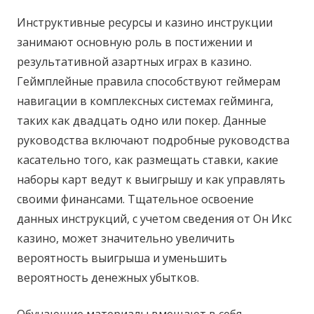
Инструктивные ресурсы и казино инструкции
занимают основную роль в постижении и
результативной азартных играх в казино.
Геймплейные правила способствуют геймерам
навигации в комплексных системах гейминга,
таких как двадцать одно или покер. Данные
руководства включают подробные руководства
касательно того, как размещать ставки, какие
наборы карт ведут к выигрышу и как управлять
своими финансами. Тщательное освоение
данных инструкций, с учетом сведения от Он Икс
казино, может значительно увеличить
вероятность выигрыша и уменьшить
вероятность денежных убытков.