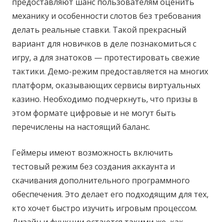
предоставляют шанс пользователям оценить
механику и особенности слотов без требования
делать реальные ставки. Такой прекрасный
вариант для новичков в деле познакомиться с
игру, а для знатоков — протестировать свежие
тактики. Демо-режим предоставляется на многих
платформ, оказывающих сервисы виртуальных
казино. Необходимо подчеркнуть, что призы в
этом формате цифровые и не могут быть
перечислены на настоящий баланс.
Геймеры имеют возможность включить
тестовый режим без создания аккаунта и
скачивания дополнительного программного
обеспечения. Это делает его подходящим для тех,
кто хочет быстро изучить игровым процессом.