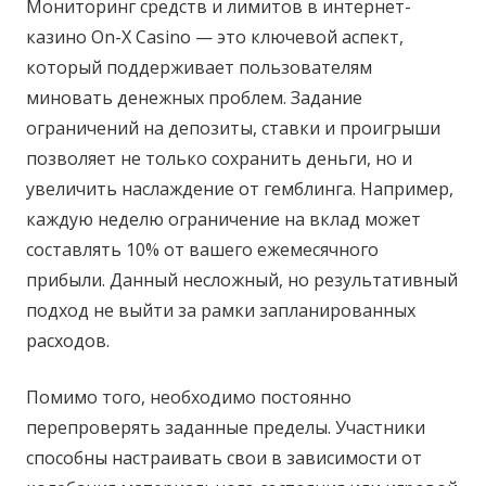
Мониторинг средств и лимитов в интернет-
казино On-X Casino — это ключевой аспект,
который поддерживает пользователям
миновать денежных проблем. Задание
ограничений на депозиты, ставки и проигрыши
позволяет не только сохранить деньги, но и
увеличить наслаждение от гемблинга. Например,
каждую неделю ограничение на вклад может
составлять 10% от вашего ежемесячного
прибыли. Данный несложный, но результативный
подход не выйти за рамки запланированных
расходов.
Помимо того, необходимо постоянно
перепроверять заданные пределы. Участники
способны настраивать свои в зависимости от