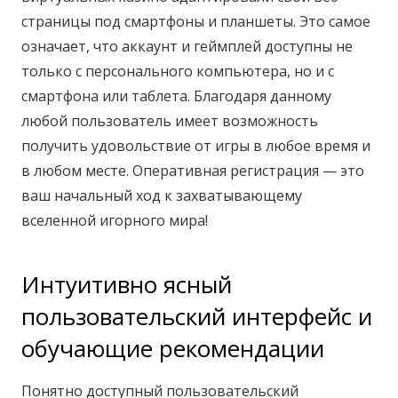
страницы под смартфоны и планшеты. Это самое
означает, что аккаунт и геймплей доступны не
только с персонального компьютера, но и с
смартфона или таблета. Благодаря данному
любой пользователь имеет возможность
получить удовольствие от игры в любое время и
в любом месте. Оперативная регистрация — это
ваш начальный ход к захватывающему
вселенной игорного мира!
Интуитивно ясный
пользовательский интерфейс и
обучающие рекомендации
Понятно доступный пользовательский