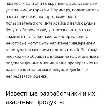
частности если они подкреплены достоверными
успешными историями. К примеру, пользователи
часто подчеркивают эргономичность
пользовательского интерфейса и великодушие
бонусов. Впрочем следует осознавать, что не
каждые отзывы одинаково информативны:
некоторые могут быть написаны с намерением
манипуляции мнением пользователей. Поэтому
необходимо обращать внимание на детальные и
подтвержденные мнения, а ещё проверять их на
различных независимых ресурсах для более
непредвзятой оценки.
Известные разработчики и их
азартные продукты