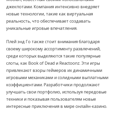
джекпотами. Компания интенсивно внедряет
новые технологии, такие как виртуальная
реальность, что обеспечивает создавать
уникальные игровые впечатления.
Плей энд Го также стоит внимания благодаря
своему широкому ассортименту развлечений,
среди которых выделяются такие популярные
слоты, как Book of Dead и Reactoonz. Эти игры
привлекают взоры геймеров их динамичными
игровыми механиками и солидными выплатными
коэффициентами. Разработчики продолжают
улучшать свои портфолио, используя передовые
техники и показывая пользователям новые
интересные приключения в мире онлайн-казино.