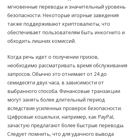
мгновенные переводы и значительный уровень
безопасности. Некоторые игорные заведения
также поддерживают криптовалюты, что
обеспечивает пользователям быть инкогнито и
обходить лишних комиссий.
Когда речь идет о получении призов,
необходимо рассматривать время обслуживания
запросов. Обычно это отнимает от 24 до
семидесяти двух часа, в зависимости от
выбранного способа. Финансовые транзакции
могут занять более длительный период
вследствие усиленных проверок безопасности.
Цифровые кошельки, например, как PayPal,
зачастую предлагают более быстрые переводы.
Следует помнить, что для удачного вывода