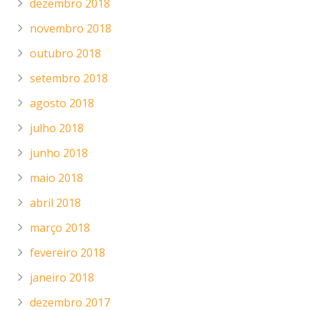
dezembro 2018
novembro 2018
outubro 2018
setembro 2018
agosto 2018
julho 2018
junho 2018
maio 2018
abril 2018
março 2018
fevereiro 2018
janeiro 2018
dezembro 2017