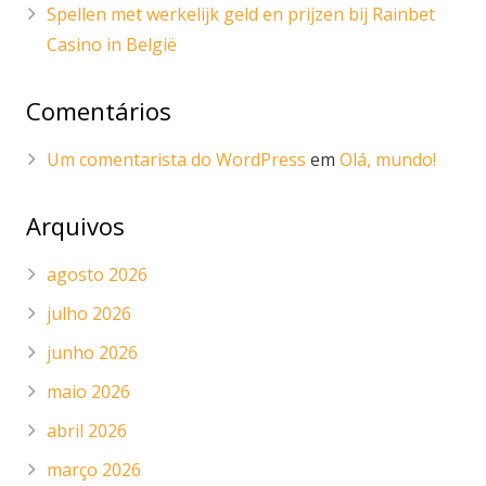
Spellen met werkelijk geld en prijzen bij Rainbet
Casino in België
Comentários
Um comentarista do WordPress
em
Olá, mundo!
Arquivos
agosto 2026
julho 2026
junho 2026
maio 2026
abril 2026
março 2026