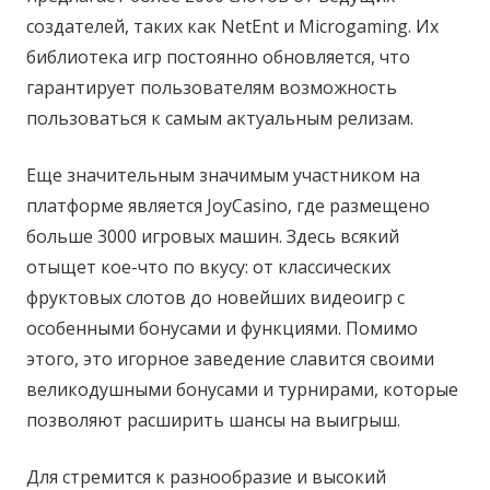
создателей, таких как NetEnt и Microgaming. Их
библиотека игр постоянно обновляется, что
гарантирует пользователям возможность
пользоваться к самым актуальным релизам.
Еще значительным значимым участником на
платформе является JoyCasino, где размещено
больше 3000 игровых машин. Здесь всякий
отыщет кое-что по вкусу: от классических
фруктовых слотов до новейших видеоигр с
особенными бонусами и функциями. Помимо
этого, это игорное заведение славится своими
великодушными бонусами и турнирами, которые
позволяют расширить шансы на выигрыш.
Для стремится к разнообразие и высокий