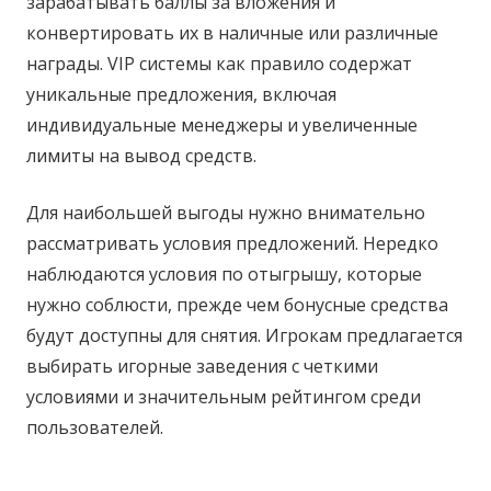
зарабатывать баллы за вложения и
конвертировать их в наличные или различные
награды. VIP системы как правило содержат
уникальные предложения, включая
индивидуальные менеджеры и увеличенные
лимиты на вывод средств.
Для наибольшей выгоды нужно внимательно
рассматривать условия предложений. Нередко
наблюдаются условия по отыгрышу, которые
нужно соблюсти, прежде чем бонусные средства
будут доступны для снятия. Игрокам предлагается
выбирать игорные заведения с четкими
условиями и значительным рейтингом среди
пользователей.