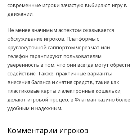
современные игроки зачастую выбирают игру в
движении.
Не менее значимым аспектом оказывается
обслуживание игроков. Платформы с
круглосуточной саппортом через чат или
телефон гарантируют пользователям
уверенность в том, что они всегда могут обрести
содействие. Также, практичные варианты
внесения баланса и снятия средств, такие как
пластиковые карты и электронные кошельки,
делают игровой процесс в Флагман казино более
удобным и надежным.
Комментарии игроков