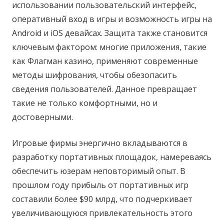
использовании пользовательский интерфейс,
оперативный вход в игры и возможность игры на
Android и iOS девайсах. Защита также становится
ключевым фактором: многие приложения, такие
как Флагман казино, применяют современные
методы шифрования, чтобы обезопасить
сведения пользователей. Данное превращает
такие не только комфортными, но и
достоверными.
Игровые фирмы энергично вкладываются в
разработку портативных площадок, намереваясь
обеспечить юзерам неповторимый опыт. В
прошлом году прибыль от портативных игр
составили более $90 млрд, что подчеркивает
увеличивающуюся привлекательность этого