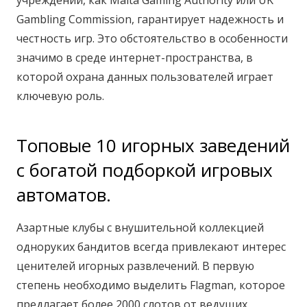
учреждений, как Malta Gaming Authority или UK
Gambling Commission, гарантирует надежность и
честность игр. Это обстоятельство в особенности
значимо в среде интернет-пространства, в
которой охрана данных пользователей играет
ключевую роль.
Топовые 10 игорных заведений
с богатой подборкой игровых
автоматов.
Азартные клубы с внушительной коллекцией
одноруких бандитов всегда привлекают интерес
ценителей игорных развлечений. В первую
степень необходимо выделить Flagman, которое
предлагает более 2000 слотов от ведущих