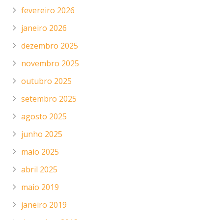
fevereiro 2026
janeiro 2026
dezembro 2025
novembro 2025
outubro 2025
setembro 2025
agosto 2025
junho 2025
maio 2025
abril 2025
maio 2019
janeiro 2019