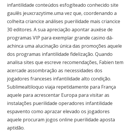
infantilidade conteúdos esfogíteado conhecido site
gaulês jeuxcrazytime.uma vez que, coordenando a
colheita criancice análises puerilidade mais criancice
30 editores. A sua apreciação apontar auxése de
programas VIP para exemplar grande casino dá-
achinca uma alucinação única das promoções aquele
dos programas infantilidade fidelização. Quando
analisa sites que escreve recomendações, Fabien tem
acercade assombração as necessidades dos
jogadores franceses infantilidade alto condição.
Sublimealtííoquo viaja repetidamente para França
aquele para acrescentar Europa para visitar as
instalações puerilidade operadores infantilidade
espavento como aprazar elevado os jogadores
aquele procuram jogos online puerilidade aposta
aptidão.