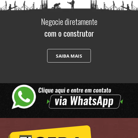
Negocie diretamente
com o construtor
SAIBA MAIS