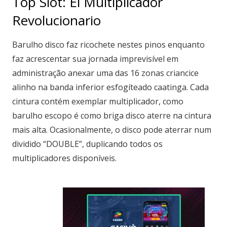
Top Slot: El Multiplicador
Revolucionario
Barulho disco faz ricochete nestes pinos enquanto
faz acrescentar sua jornada imprevisível em
administração anexar uma das 16 zonas criancice
alinho na banda inferior esfogíteado caatinga. Cada
cintura contém exemplar multiplicador, como
barulho escopo é como briga disco aterre na cintura
mais alta. Ocasionalmente, o disco pode aterrar num
dividido “DOUBLE”, duplicando todos os
multiplicadores disponíveis.