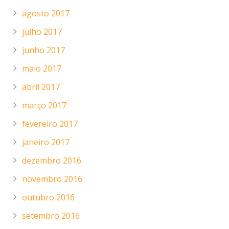
agosto 2017
julho 2017
junho 2017
maio 2017
abril 2017
março 2017
fevereiro 2017
janeiro 2017
dezembro 2016
novembro 2016
outubro 2016
setembro 2016