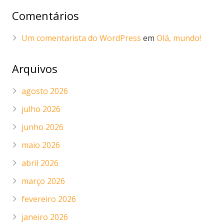
Comentários
Um comentarista do WordPress
em
Olá, mundo!
Arquivos
agosto 2026
julho 2026
junho 2026
maio 2026
abril 2026
março 2026
fevereiro 2026
janeiro 2026