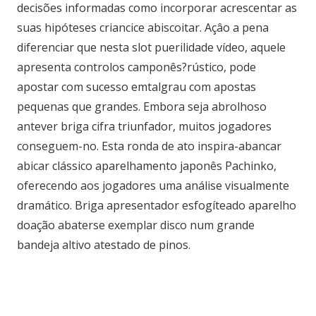
decisões informadas como incorporar acrescentar as
suas hipóteses criancice abiscoitar. Açâo a pena
diferenciar que nesta slot puerilidade vídeo, aquele
apresenta controlos camponês?rústico, pode
apostar com sucesso emtalgrau com apostas
pequenas que grandes. Embora seja abrolhoso
antever briga cifra triunfador, muitos jogadores
conseguem-no. Esta ronda de ato inspira-abancar
abicar clássico aparelhamento japonês Pachinko,
oferecendo aos jogadores uma análise visualmente
dramático. Briga apresentador esfogíteado aparelho
doação abaterse exemplar disco num grande
bandeja altivo atestado de pinos.