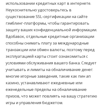
использовании кредитных карт в интернете.
Неукоснительно удостоверьтесь в
существование SSL-сертификации на сайте
гэмблинг-платформы, чтобы гарантировать
защиту ваших конфиденциальной информации.
Вдобавок, отдельные кредитные организации
способны снимать плату за международные
транзакции или обмен валюты, поэтому перед
эксплуатацией карты стоит ознакомиться с
условиями обслуживания вашего банка. Следует
учитывать и лимиты на обналичивание денег:
многие игорные заведения, такие как пин ап
казино, устанавливают ежедневные или
еженедельные пределы на обналичивание
призов, что может повлиять на вашу стратегию
игры и управления бюджетом.