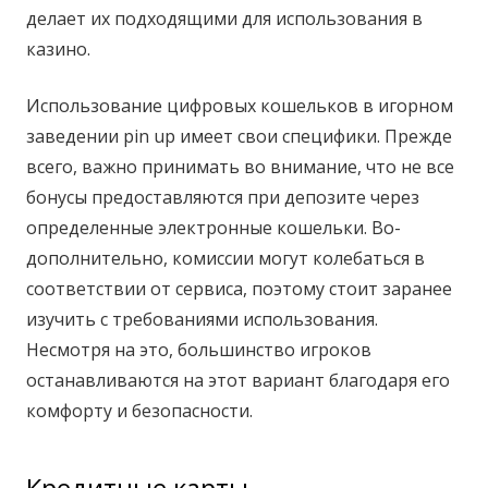
делает их подходящими для использования в
казино.
Использование цифровых кошельков в игорном
заведении pin up имеет свои специфики. Прежде
всего, важно принимать во внимание, что не все
бонусы предоставляются при депозите через
определенные электронные кошельки. Во-
дополнительно, комиссии могут колебаться в
соответствии от сервиса, поэтому стоит заранее
изучить с требованиями использования.
Несмотря на это, большинство игроков
останавливаются на этот вариант благодаря его
комфорту и безопасности.
Кредитные карты