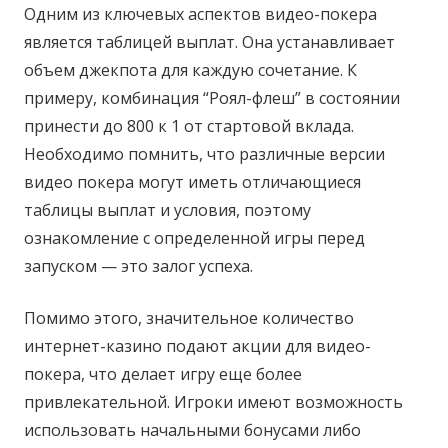
Одним из ключевых аспектов видео-покера
является таблицей выплат. Она устанавливает
объем джекпота для каждую сочетание. К
примеру, комбинация “Роял-флеш” в состоянии
принести до 800 к 1 от стартовой вклада.
Необходимо помнить, что различные версии
видео покера могут иметь отличающиеся
таблицы выплат и условия, поэтому
ознакомление с определенной игры перед
запуском — это залог успеха.
Помимо этого, значительное количество
интернет-казино подают акции для видео-
покера, что делает игру еще более
привлекательной. Игроки имеют возможность
использовать начальными бонусами либо