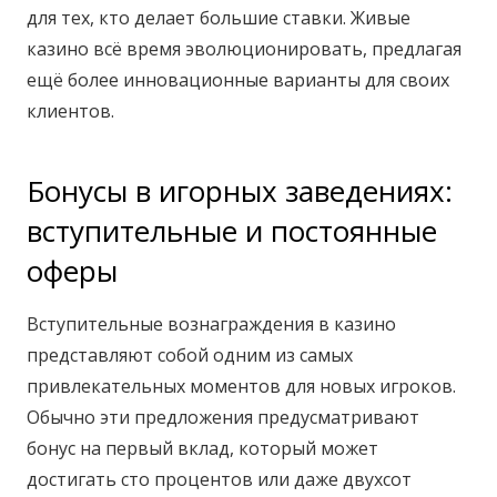
для тех, кто делает большие ставки. Живые
казино всё время эволюционировать, предлагая
ещё более инновационные варианты для своих
клиентов.
Бонусы в игорных заведениях:
вступительные и постоянные
оферы
Вступительные вознаграждения в казино
представляют собой одним из самых
привлекательных моментов для новых игроков.
Обычно эти предложения предусматривают
бонус на первый вклад, который может
достигать сто процентов или даже двухсот