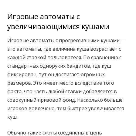
Игровые автоматы с
увеличивающимися кушами
Игровые автоматы с прогрессивными кушами —
это автоматы, где величина куша возрастает с
каждой ставкой пользователя. По сравнению с
стандартных одноруких бандитов, где куш
фиксирован, тут он достигает огромных
размеров. Это имеет место вследствие того
факта, что часть любой ставки добавляется в
совокупный призовой фонд. Насколько больше
игроков вовлечено, тем быстрее увеличивается
куш.
Обычно такие слоты соединены в цепь