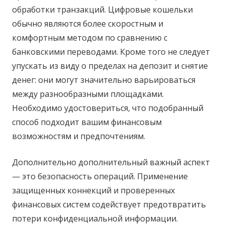
обработки транзакций. Цифровые кошельки
обычно являются более скоростным и
комфортным методом по сравнению с
банковскими переводами. Кроме того не следует
упускать из виду о пределах на депозит и снятие
денег: они могут значительно варьироваться
между разнообразными площадками.
Необходимо удостовериться, что подобранный
способ подходит вашим финансовым
возможностям и предпочтениям.
Дополнительно дополнительный важный аспект
— это безопасность операций. Применение
защищенных коннекций и проверенных
финансовых систем содействует предотвратить
потери конфиденциальной информации.