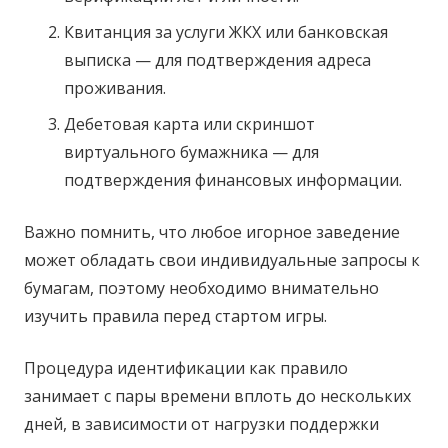
Квитанция за услуги ЖКХ или банковская
выписка — для подтверждения адреса
проживания.
Дебетовая карта или скриншот
виртуального бумажника — для
подтверждения финансовых информации.
Важно помнить, что любое игорное заведение
может обладать свои индивидуальные запросы к
бумагам, поэтому необходимо внимательно
изучить правила перед стартом игры.
Процедура идентификации как правило
занимает с пары времени вплоть до нескольких
дней, в зависимости от нагрузки поддержки