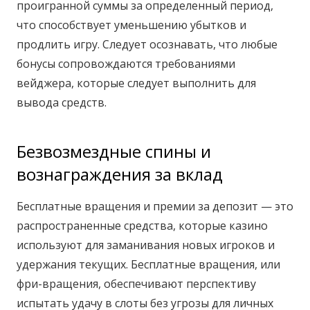
проигранной суммы за определенный период,
что способствует уменьшению убытков и
продлить игру. Следует осознавать, что любые
бонусы сопровождаются требованиями
вейджера, которые следует выполнить для
вывода средств.
Безвозмездные спины и
вознаграждения за вклад
Бесплатные вращения и премии за депозит — это
распространенные средства, которые казино
используют для заманивания новых игроков и
удержания текущих. Бесплатные вращения, или
фри-вращения, обеспечивают перспективу
испытать удачу в слоты без угрозы для личных