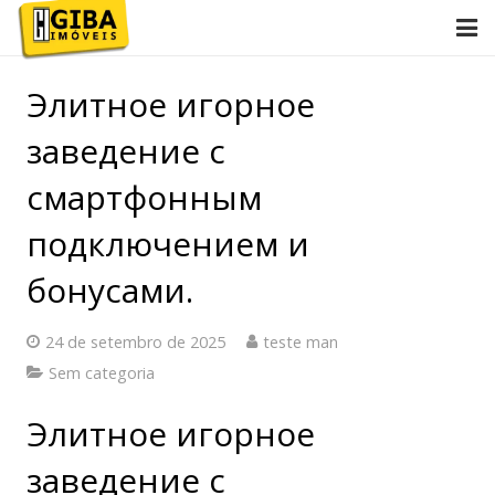
Início
Элитное игорное
Conheça Giba
заведение с
Imóveis
смартфонным
подключением и
Anuncie
бонусами.
Contato
2ª via de boletos
24 de setembro de 2025
teste man
Sem categoria
Элитное игорное
заведение с