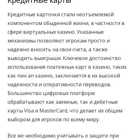
Кредитные карточки стали неотъемлемой
компонентом обыденной жизни, в частности в
сфере виртуальных казино. Указанные
механизмы позволяют игрокам просто и
надежно вносить на свои счета, а также
выводить выигрыши. Ключевое достоинство
использования платежных карт в казино, таких
как пин ап казино, заключается в их высокой
надежности и оперативности переводов.
Большинство цифровых платформ
обрабатывают как заемные, так и дебетные
карты Visa и MasterCard, что делает их общим
выбором для игроков по всему миру.
Всё же необходимо учитывать о защите при