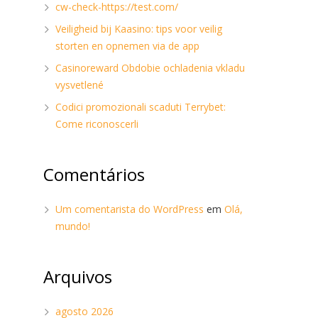
и
cw-check-https://test.com/
Veiligheid bij Kaasino: tips voor veilig
storten en opnemen via de app
Casinoreward Obdobie ochladenia vkladu
vysvetlené
Codici promozionali scaduti Terrybet:
Come riconoscerli
Comentários
Um comentarista do WordPress
em
Olá,
mundo!
Arquivos
agosto 2026