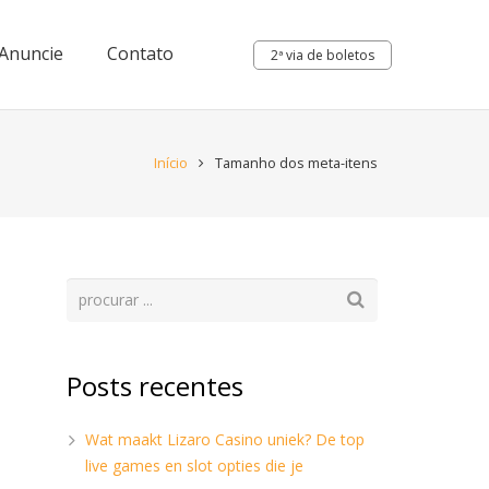
Anuncie
Contato
2ª via de boletos
Início
Tamanho dos meta-itens
Posts recentes
Wat maakt Lizaro Casino uniek? De top
live games en slot opties die je