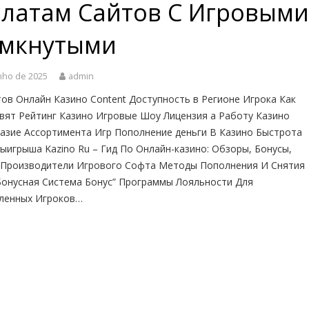
латам Сайтов С Игровым
мкнутыми
nho de 2025
admin
тов Онлайн Казино Content Доступность в Регионе Игрока Как
вят Рейтинг Казино Игровые Шоу Лицензия а Работу Казино
азие Ассортимента Игр Пополнение деньги В Казино Быстрота
ыигрыша Kazino Ru – Гид По Онлайн-казино: Обзоры, Бонусы,
 Производители Игрового Софта Методы Пополнения И Снятия
Бонусная Система Бонус” Программы Лояльности Для
ленных Игроков…