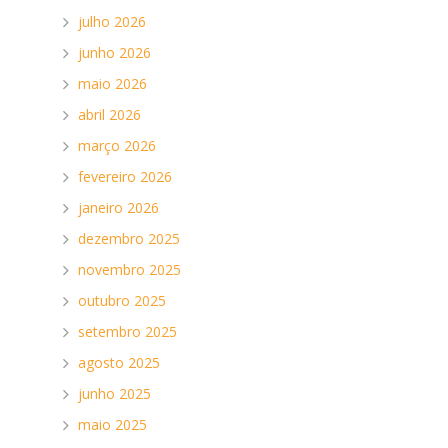
julho 2026
junho 2026
maio 2026
abril 2026
março 2026
fevereiro 2026
janeiro 2026
dezembro 2025
novembro 2025
outubro 2025
setembro 2025
agosto 2025
junho 2025
maio 2025