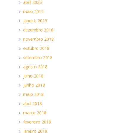
abril 2025
maio 2019
janeiro 2019
dezembro 2018
novembro 2018
outubro 2018
setembro 2018
agosto 2018
julho 2018
junho 2018
maio 2018
abril 2018
março 2018
fevereiro 2018
janeiro 2018