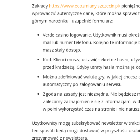
Zakłady
https://www.ecozmiany.szczecin.pl/
pieniężne
wprowadzić autentyczne dane, które można sprawdzić
górnym narożniku i uzupełnić formularz:
Verde casino logowanie. Użytkownik musi okreś
mail lub numer telefonu. Kolejno te informacje
masz stały dostęp.
Kod. Klienci muszą ustawić sekretne hasło, uży
przed kradzieżą. Gdyby utraty hasła można je o
Można zdefiniować walutę gry, w jakiej chcesz
automatyczny po zalogowaniu serwisu.
Zgoda na zasady jest niezbędna. Nie będziesz 
Zalecamy zaznajomienie się z informacjami w d
w pełni wykorzystać czas na stronie i nie naru
Użytkownicy mogą subskrybować newsletter w trakcie
ten sposób będą mogli dostawać w przyszłości os
zrezygnować z newslettera.