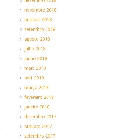
dezembro 2018
novembro 2018
outubro 2018
setembro 2018
agosto 2018
julho 2018
junho 2018
maio 2018
abril 2018
março 2018
fevereiro 2018
janeiro 2018
dezembro 2017
outubro 2017
t
setembro 2017