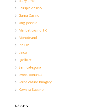
crazy time
Fairspin-casino
Gama Casino
king johnnie
Maribet casino TR
Monobrand
Pin UP
pinco
Qizilbilet
Sem categoria
sweet bonanza
verde casino hungary
Комета Казино
Meta