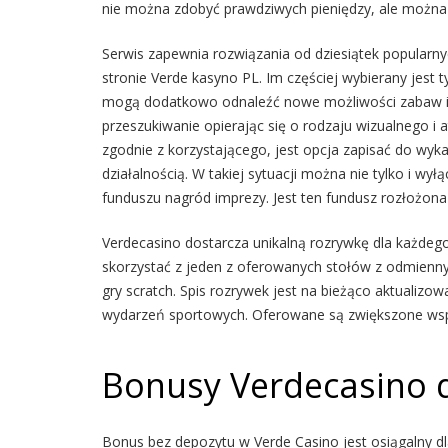
nie można zdobyć prawdziwych pieniędzy, ale można c
Serwis zapewnia rozwiązania od dziesiątek popularn
stronie Verde kasyno PL. Im częściej wybierany jest t
mogą dodatkowo odnaleźć nowe możliwości zabaw i
przeszukiwanie opierając się o rodzaju wizualnego i
zgodnie z korzystającego, jest opcja zapisać do wy
działalnością. W takiej sytuacji można nie tylko i wy
funduszu nagród imprezy. Jest ten fundusz rozłożon
Verdecasino dostarcza unikalną rozrywkę dla każdego.
skorzystać z jeden z oferowanych stołów z odmienn
gry scratch. Spis rozrywek jest na bieżąco aktualiz
wydarzeń sportowych. Oferowane są zwiększone wspó
Bonusy Verdecasino d
Bonus bez depozytu w Verde Casino jest osiągalny dla