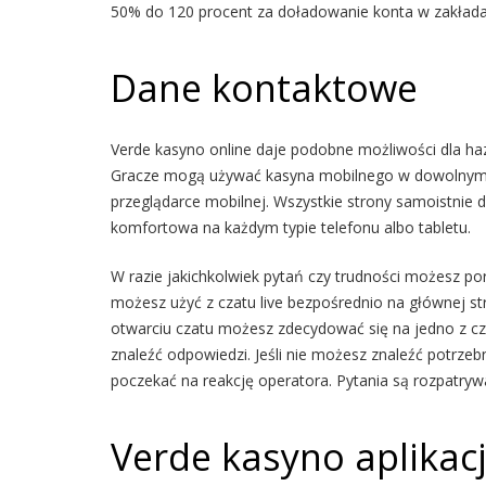
50% do 120 procent za doładowanie konta w zakłada
Dane kontaktowe
Verde kasyno online daje podobne możliwości dla haz
Gracze mogą używać kasyna mobilnego w dowolnym mi
przeglądarce mobilnej. Wszystkie strony samoistnie 
komfortowa na każdym typie telefonu albo tabletu.
W razie jakichkolwiek pytań czy trudności możesz po
możesz użyć z czatu live bezpośrednio na głównej st
otwarciu czatu możesz zdecydować się na jedno z czę
znaleźć odpowiedzi. Jeśli nie możesz znaleźć potrzeb
poczekać na reakcję operatora. Pytania są rozpatryw
Verde kasyno aplikac