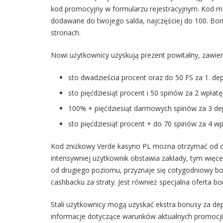
kod promocyjny w formularzu rejestracyjnym. Kod m
dodawane do twojego salda, najczęściej do 100. Bon
stronach.
Nowi użytkownicy uzyskują prezent powitalny, zawier
sto dwadzieścia procent oraz do 50 FS za 1. d
sto pięćdziesiąt procent i 50 spinów za 2 wpłat
100% + pięćdziesiąt darmowych spinów za 3 de
sto pięćdziesiąt procent + do 70 spinów za 4 wp
Kod zniżkowy Verde kasyno PL można otrzymać od ob
intensywniej użytkownik obstawia zakłady, tym więc
od drugiego poziomu, przyznaje się cotygodniowy bo
cashbacku za straty. Jest również specjalna oferta b
Stali użytkownicy mogą uzyskać ekstra bonusy za dep
informacje dotyczące warunków aktualnych promocji 