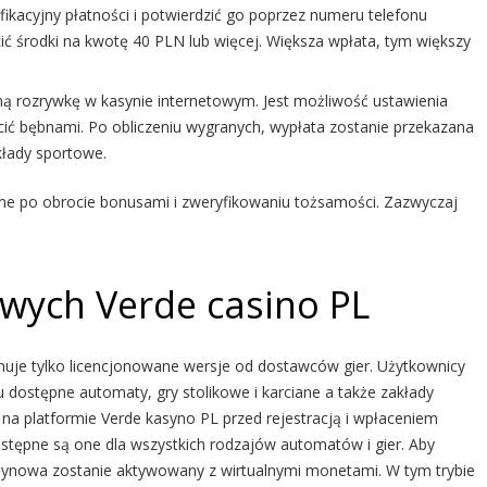
ikacyjny płatności i potwierdzić go poprzez numeru telefonu
ć środki na kwotę 40 PLN lub więcej. Większa wpłata, tym większy
ą rozrywkę w kasynie internetowym. Jest możliwość ustawienia
ęcić bębnami. Po obliczeniu wygranych, wypłata zostanie przekazana
kłady sportowe.
ne po obrocie bonusami i zweryfikowaniu tożsamości. Zazwyczaj
owych Verde casino PL
jmuje tylko licencjonowane wersje od dostawców gier. Użytkownicy
 tu dostępne automaty, gry stolikowe i karciane a także zakłady
na platformie Verde kasyno PL przed rejestracją i wpłaceniem
tępne są one dla wszystkich rodzajów automatów i gier. Aby
synowa zostanie aktywowany z wirtualnymi monetami. W tym trybie