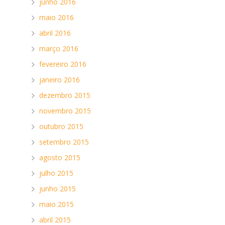
junho 2016
maio 2016
abril 2016
março 2016
fevereiro 2016
janeiro 2016
dezembro 2015
novembro 2015
outubro 2015
setembro 2015
agosto 2015
julho 2015
junho 2015
maio 2015
abril 2015