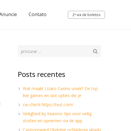
Anuncie
Contato
2ª via de boletos
Posts recentes
Wat maakt Lizaro Casino uniek? De top
live games en slot opties die je
ć
cw-check-https://test.com/
Veiligheid bij Kaasino: tips voor veilig
storten en opnemen via de app
Casinoreward Obdobie ochladenia vkladu