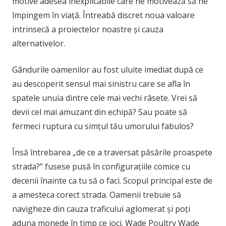
motive adesea inexplicabile care ne motivează să ne
împingem în viață. Întreabă discret noua valoare
intrinsecă a proiectelor noastre și cauza
alternativelor.
Gândurile oamenilor au fost uluite imediat după ce
au descoperit sensul mai sinistru care se afla în
spatele unuia dintre cele mai vechi râsete. Vrei să
devii cel mai amuzant din echipă? Sau poate să
fermeci ruptura cu simțul tău umorului fabulos?
Însă întrebarea „de ce a traversat păsările proaspete
strada?” fusese pusă în configurațiile comice cu
decenii înainte ca tu să o faci. Scopul principal este de
a amesteca corect strada. Oamenii trebuie să
navigheze din cauza traficului aglomerat și poți
aduna monede în timp ce joci. Wade Poultry Wade