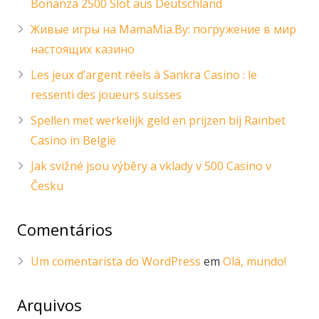
Bonanza 2500 Slot aus Deutschland
Живые игры на MamaMia.By: погружение в мир
настоящих казино
Les jeux d’argent réels à Sankra Casino : le
ressenti des joueurs suisses
Spellen met werkelijk geld en prijzen bij Rainbet
Casino in België
Jak svižné jsou výběry a vklady v 500 Casino v
Česku
Comentários
Um comentarista do WordPress
em
Olá, mundo!
Arquivos