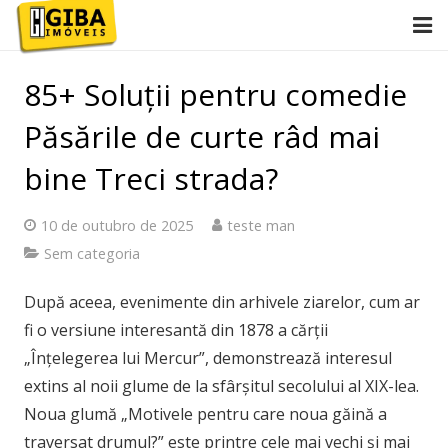
Início
85+ Soluții pentru comedie
Conheça Giba
Păsările de curte râd mai
Imóveis
bine Treci strada?
Anuncie
10 de outubro de 2025
teste man
Sem categoria
Contato
După aceea, evenimente din arhivele ziarelor, cum ar
2ª via de boletos
fi o versiune interesantă din 1878 a cărții
„Înțelegerea lui Mercur”, demonstrează interesul
extins al noii glume de la sfârșitul secolului al XIX-lea.
Noua glumă „Motivele pentru care noua găină a
traversat drumul?” este printre cele mai vechi și mai