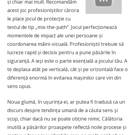
și chiar mai mult. Recomandăm
acest joc profesioniștilor cărora
le place jocul de protecție cu
testul de tip „mix-the-path”. Jocul perfecționează
momentele de impact ale unei persoane și
coordonarea mâini-vizuală. Profesioniștii trebuie să
lucreze rapid și decisiv pentru a pune păsările în
siguranță. A ieși este o parte esențială a jocului tău. A
te deplasa atât pe verticală, cât și pe orizontală face o
diferență enormă în evitarea mașinilor care vin din
sens opus.
Noua glumă, în ușurința ei, ar putea fi tradusă ca un
discurs despre tendința umană de a căuta sens și
scop, chiar dacă nu se poate obține nimic. Călătoria
inutilă a păsărilor proaspete reflectă noile procese și