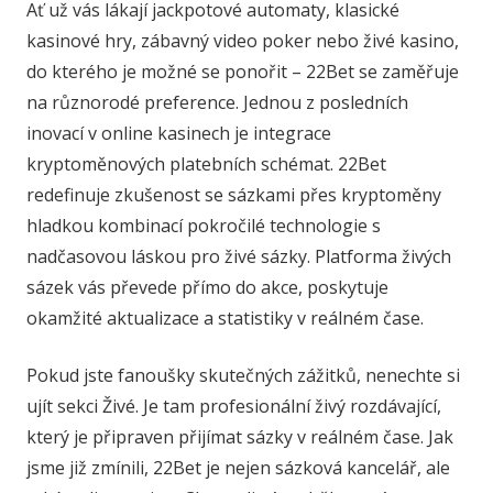
Ať už vás lákají jackpotové automaty, klasické
kasinové hry, zábavný video poker nebo živé kasino,
do kterého je možné se ponořit – 22Bet se zaměřuje
na různorodé preference. Jednou z posledních
inovací v online kasinech je integrace
kryptoměnových platebních schémat. 22Bet
redefinuje zkušenost se sázkami přes kryptoměny
hladkou kombinací pokročilé technologie s
nadčasovou láskou pro živé sázky. Platforma živých
sázek vás převede přímo do akce, poskytuje
okamžité aktualizace a statistiky v reálném čase.
Pokud jste fanoušky skutečných zážitků, nenechte si
ujít sekci Živé. Je tam profesionální živý rozdávající,
který je připraven přijímat sázky v reálném čase. Jak
jsme již zmínili, 22Bet je nejen sázková kancelář, ale