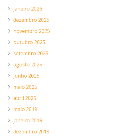
janeiro 2026
dezembro 2025
novembro 2025
outubro 2025
setembro 2025
agosto 2025
junho 2025
maio 2025
abril 2025
maio 2019
janeiro 2019
dezembro 2018