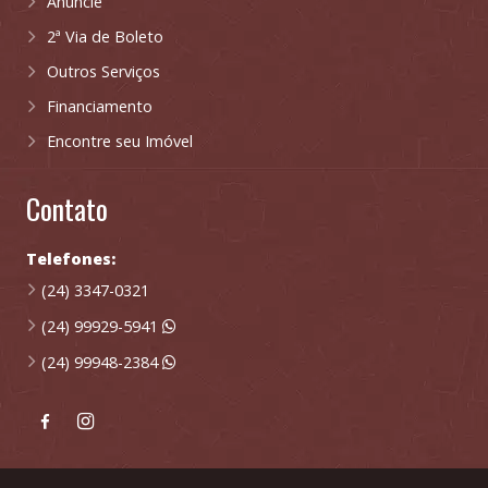
Anuncie
2ª Via de Boleto
Outros Serviços
Financiamento
Encontre seu Imóvel
Contato
Telefones:
(24) 3347-0321
(24) 99929-5941
(24) 99948-2384